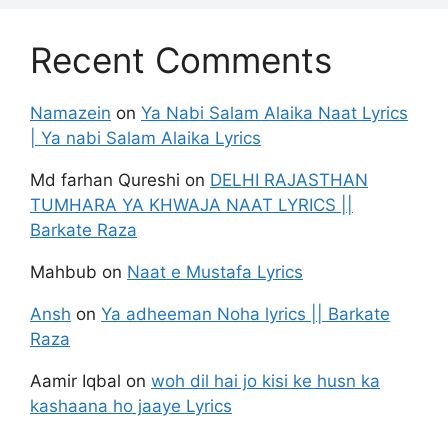
Recent Comments
Namazein
on
Ya Nabi Salam Alaika Naat Lyrics
| Ya nabi Salam Alaika Lyrics
Md farhan Qureshi
on
DELHI RAJASTHAN
TUMHARA YA KHWAJA NAAT LYRICS ||
Barkate Raza
Mahbub
on
Naat e Mustafa Lyrics
Ansh
on
Ya adheeman Noha lyrics || Barkate
Raza
Aamir Iqbal
on
woh dil hai jo kisi ke husn ka
kashaana ho jaaye Lyrics