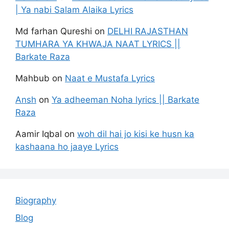
| Ya nabi Salam Alaika Lyrics
Md farhan Qureshi
on
DELHI RAJASTHAN
TUMHARA YA KHWAJA NAAT LYRICS ||
Barkate Raza
Mahbub
on
Naat e Mustafa Lyrics
Ansh
on
Ya adheeman Noha lyrics || Barkate
Raza
Aamir Iqbal
on
woh dil hai jo kisi ke husn ka
kashaana ho jaaye Lyrics
Biography
Blog