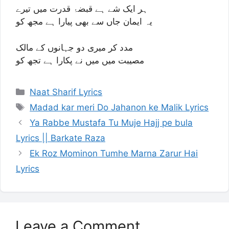
ہر ایک شے ہے قبضۂ قدرت میں تیرے
یہ ایمان جاں سے بھی پیارا ہے مجھ کو
مدد کر میری دو جہانوں کے مالک
مصیبت میں میں نے پکارا ہے تجھ کو
Categories
Naat Sharif Lyrics
Tags
Madad kar meri Do Jahanon ke Malik Lyrics
Ya Rabbe Mustafa Tu Muje Hajj pe bula
Lyrics || Barkate Raza
Ek Roz Mominon Tumhe Marna Zarur Hai
Lyrics
Leave a Comment