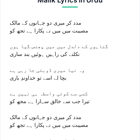
مدد کر میری دو جہانوں کے مالک
مصیبت میں میں نے پکارا ہے تجھ کو
گناہوں کے دلدل میں میں پھنس گیا ہوں
نکلنے کی راہیں ہوئیں بند ساری
وہ نیا میری ڈوبتی جا رہی ہے
بچا لے اسے تو خداوندِ باری
کسی سے کوئی واسطہ ہی نہیں ہے
تیرا جب سے خالق سہارا ہے مجھ کو
مدد کر میری دو جہانوں کے مالک
مصیبت میں میں نے پکارا ہے تجھ کو