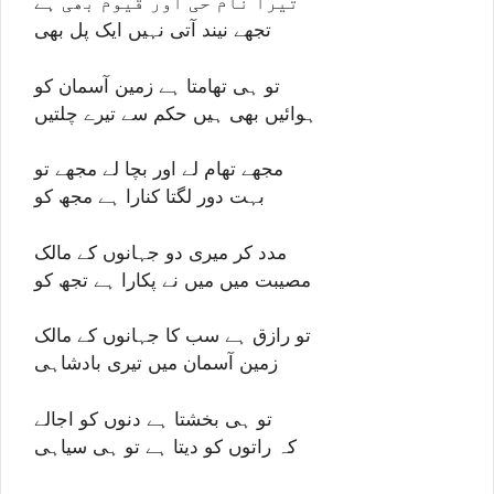
تیرا نام حی اور قیوم بھی ہے
تجھے نیند آتی نہیں ایک پل بھی
تو ہی تھامتا ہے زمین آسمان کو
ہوائیں بھی ہیں حکم سے تیرے چلتیں
مجھے تھام لے اور بچا لے مجھے تو
بہت دور لگتا کنارا ہے مجھ کو
مدد کر میری دو جہانوں کے مالک
مصیبت میں میں نے پکارا ہے تجھ کو
تو رازق ہے سب کا جہانوں کے مالک
زمین آسمان میں تیری بادشاہی
تو ہی بخشتا ہے دنوں کو اجالے
کہ راتوں کو دیتا ہے تو ہی سیاہی