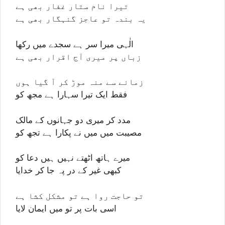
تیرا نام ستار غفار بھی ہے
یہ بندہ تو عاجز گنہگار بھی ہے
الٰہی میرا سر ہے سجدے میں رکھا
زباں پر میری آج اقرار بھی ہے
زمانے سے منہ موڑ کر آ گیا ہوں
فقط ایک تیرا سہارا ہے مجھ کو
مدد کر میری دو جہانوں کے مالک
مصیبت میں میں نے پکارا ہے تجھ کو
میرے ہاتھ اٹھتے نہیں ہیں دعا کو
کبھی غیر کے در پہ جا کر خدایا
تو حاجت روا ہے تو مشکل کشا ہے
اسی بات پر تو میں ایمان لایا