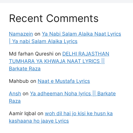
Recent Comments
Namazein
on
Ya Nabi Salam Alaika Naat Lyrics
| Ya nabi Salam Alaika Lyrics
Md farhan Qureshi
on
DELHI RAJASTHAN
TUMHARA YA KHWAJA NAAT LYRICS ||
Barkate Raza
Mahbub
on
Naat e Mustafa Lyrics
Ansh
on
Ya adheeman Noha lyrics || Barkate
Raza
Aamir Iqbal
on
woh dil hai jo kisi ke husn ka
kashaana ho jaaye Lyrics