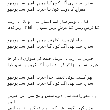
سدرہ سے بھی آگے کون گیا جبریلِ امیں سے پوچھو
معراج کا دولہا کون بنا جبریلِ امیں سے پوچھو
کیا ہے توقیرِ شاہِ امم انسان سے ہو پائے نہ رقم
کیا فرشِ زمیں کیا عرشِ بریں سب ہے آقا کے زیرِ قدم
سلطانِ مدینہ کا رتبہ جبریلِ امیں سے پوچھو
سدرہ سے بھی آگے کون گیا جبریلِ امیں سے پوچھو
جبریل سے رب نے فرمایا جنت کی سواری لے کر جا
محبوب سے یہ جا کر کہہ دے اب آ کے کریں وہ سیر ذرا
پھر کیسے ہوئی تعمیلِ خدا جبریلِ امیں سے پوچھو
سدرہ سے بھی آگے کون گیا جبریلِ امیں سے پوچھو
ہے محوِ راحت شاہِ دیں، شش و پنج میں ہیں جبریلِ
امیں
بیدار کریں کیسے شہ کو، ہو جائے کہیں نہ بے ادبی