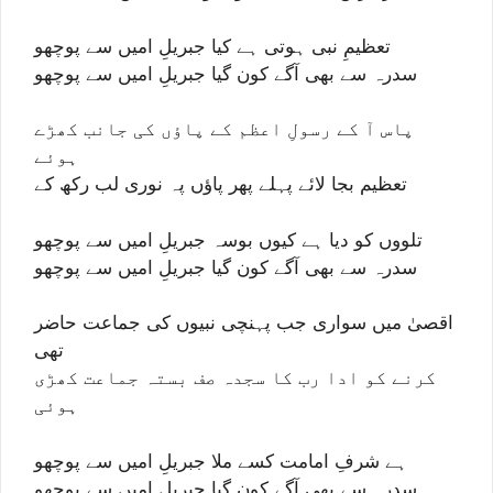
تعظیمِ نبی ہوتی ہے کیا جبریلِ امیں سے پوچھو
سدرہ سے بھی آگے کون گیا جبریلِ امیں سے پوچھو
پاس آ کے رسولِ اعظم کے پاؤں کی جانب کھڑے
ہوئے
تعظیم بجا لائے پہلے پھر پاؤں پہ نوری لب رکھ کے
تلووں کو دیا ہے کیوں بوسہ جبریلِ امیں سے پوچھو
سدرہ سے بھی آگے کون گیا جبریلِ امیں سے پوچھو
اقصیٰ میں سواری جب پہنچی نبیوں کی جماعت حاضر
تھی
کرنے کو ادا رب کا سجدہ صف بستہ جماعت کھڑی
ہوئی
ہے شرفِ امامت کسے ملا جبریلِ امیں سے پوچھو
سدرہ سے بھی آگے کون گیا جبریلِ امیں سے پوچھو