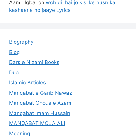
Aamir Iqbal
on
woh dil hai jo kisi ke husn ka
kashaana ho jaaye Lyrics
Biography
Blog
Dars e Nizami Books
Dua
Islamic Articles
Manqabat e Garib Nawaz
Manqabat Ghous e Azam
Manqabat Imam Hussain
MANQABAT MOLA ALI
Meaning