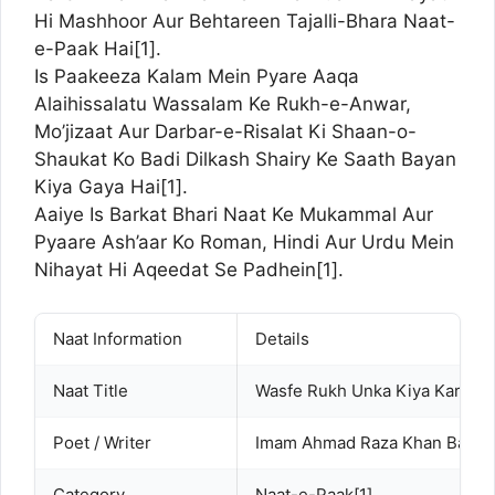
Hi Mashhoor Aur Behtareen Tajalli-Bhara Naat-
e-Paak Hai[
1
].
Is Paakeeza Kalam Mein Pyare Aaqa
Alaihissalatu Wassalam Ke Rukh-e-Anwar,
Mo’jizaat Aur Darbar-e-Risalat Ki Shaan-o-
Shaukat Ko Badi Dilkash Shairy Ke Saath Bayan
Kiya Gaya Hai[
1
].
Aaiye Is Barkat Bhari Naat Ke Mukammal Aur
Pyaare Ash’aar Ko Roman, Hindi Aur Urdu Mein
Nihayat Hi Aqeedat Se Padhein[
1
].
Naat Information
Details
Naat Title
Wasfe Rukh Unka Kiya Karte H
Poet / Writer
Imam Ahmad Raza Khan Barelvi 
Category
Naat-e-Paak[
1
]