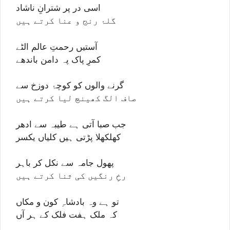
اسی در پر شترانِ ناشاد
گلۂ رنج و عنا کرتے ہیں
آستیں رحمتِ عالم الٹے
کمرِ پاک پہ دامن باندھے
گرنے والوں کو کوچۂ دوزخ سے
صاف الگ کھینچ لیا کرتے ہیں
جب صبا آتی ہے طیبہ سے ادھر
کھلکھلا پڑتی ہیں کلیاں یکسر
پھول جامہ سے نکل کر باہر
رخِ رنگیں کی ثنا کرتے ہیں
تو ہے وہ بادشاہِ کون و مکاں
کہ ملک ہفت فلک کے ہر آں