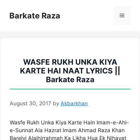
Skip
to
Barkate Raza
Menu
content
WASFE RUKH UNKA KIYA
KARTE HAI NAAT LYRICS ||
Barkate Raza
August 30, 2017
by
Akbarkhan
Wasfe Rukh Unka Kiya Karte Hain Imam-e-Ahl-
e-Sunnat Ala Hazrat Imam Ahmad Raza Khan
Barelvi Alaihirrahmah Ka Likha Hua Ek Nihayat