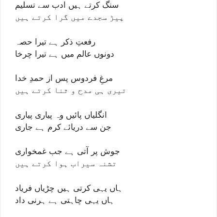
سنگ کرتے ہیں ادب سے تسلیم
پیڑ سجدے میں گرا کرتے ہیں
رفعتِ ذکر ہے تیرا حصہ
دونوں عالم میں ہے تیرا چرخا
مرغِ فردوس پس از حمدِ خدا
تیری ہی مدح و ثنا کرتے ہیں
انگلیاں پائیں وہ پیاری پیاری
جن سے دریائے کرم ہے جاری
جوش پر آتی ہے جب غمخواری
تشنہ سیراب ہوا کرتے ہیں
ہاں یہی کرتی ہیں چڑیاں فریاد
ہاں یہی چاہتی ہے ہرنی داد