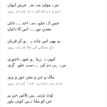
تیرے مولیٰ سے شہِ عرش ایواں
تیری دولت کی دعا کرتے ہیں
جس کے جلوے سے احد ہے تابان
معدنِ نور ہے اس کا دامان
ہم بھی اس چاند پہ ہو کر قربان
دلِ سنگی کی جلا کرتے ہیں
کیوں نہ زیبا ہو تجھے تاجورى
تیرے ہی دم کی ہے سب جلوہ گرى
ملک و جن و بشر حور و پری
جان سب تجھ پہ فدا کرتے ہیں
ٹوٹ پڑتی ہیں بلائیں جن پر
جن کو ملتا نہیں کوئی یاور