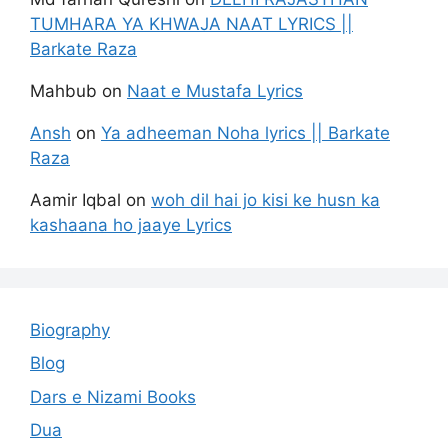
TUMHARA YA KHWAJA NAAT LYRICS ||
Barkate Raza
Mahbub
on
Naat e Mustafa Lyrics
Ansh
on
Ya adheeman Noha lyrics || Barkate
Raza
Aamir Iqbal
on
woh dil hai jo kisi ke husn ka
kashaana ho jaaye Lyrics
Biography
Blog
Dars e Nizami Books
Dua