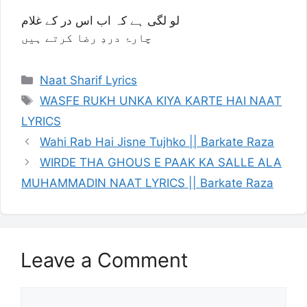
لو لگی ہے کہ اب اس در کے غلام
چارۂ دردِ رضا کرتے ہیں
Categories
Naat Sharif Lyrics
Tags
WASFE RUKH UNKA KIYA KARTE HAI NAAT
LYRICS
Wahi Rab Hai Jisne Tujhko || Barkate Raza
WIRDE THA GHOUS E PAAK KA SALLE ALA
MUHAMMADIN NAAT LYRICS || Barkate Raza
Leave a Comment
Comment