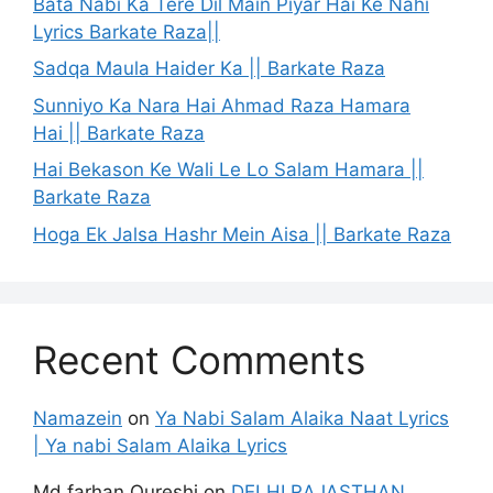
Bata Nabi Ka Tere Dil Main Piyar Hai Ke Nahi
Lyrics Barkate Raza||
Sadqa Maula Haider Ka || Barkate Raza
Sunniyo Ka Nara Hai Ahmad Raza Hamara
Hai || Barkate Raza
Hai Bekason Ke Wali Le Lo Salam Hamara ||
Barkate Raza
Hoga Ek Jalsa Hashr Mein Aisa || Barkate Raza
Recent Comments
Namazein
on
Ya Nabi Salam Alaika Naat Lyrics
| Ya nabi Salam Alaika Lyrics
Md farhan Qureshi
on
DELHI RAJASTHAN