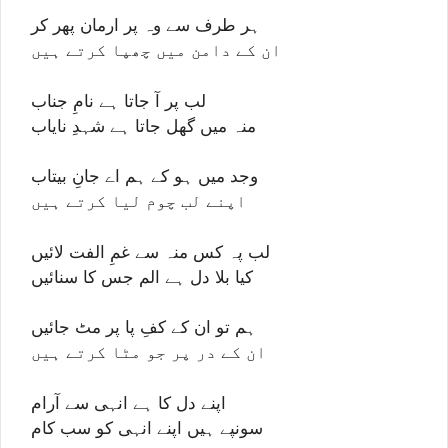
ہر طرف سے وہ پر ارمان پھر کر
ان کے دامن میں چھپا کرتے ہیں
لب پر آ جاتا ہے نامِ جناب
منہ میں گھل جاتا ہے شہدِ نایاب
وجد میں ہو کے ہم اے جانِ بیتاب
اپنے لب چوم لیا کرتے ہیں
لب پہ کس منہ سے غمِ الفت لائیں
کیا بلا دل ہے الم جس کا سنائیں
ہم تو ان کے کفِ پا پر مٹ جائیں
ان کے در پر جو مٹا کرتے ہیں
اپنے دل کا ہے انہی سے آرام
سونپے ہیں اپنے انہی کو سب کام