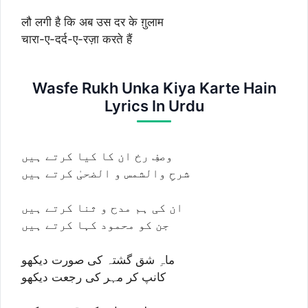
लौ लगी है कि अब उस दर के ग़ुलाम
चारा-ए-दर्द-ए-रज़ा करते हैं
Wasfe Rukh Unka Kiya Karte Hain
Lyrics In Urdu
وصفِ رخ ان کا کیا کرتے ہیں
شرحِ والشمس و الضحیٰ کرتے ہیں
ان کی ہم مدح و ثنا کرتے ہیں
جن کو محمود کہا کرتے ہیں
ماہِ شق گشتہ کی صورت دیکھو
کانپ کر مہر کی رجعت دیکھو