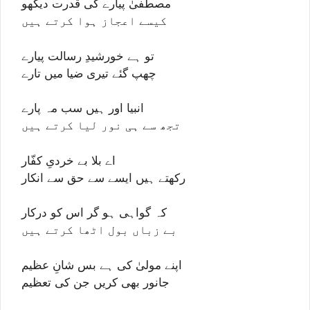
مصطفیٰ پیارے کی قدرت دیکھو
کیسے اعجاز ہوا کرتے ہیں
تو ہے خورشیدِ رسالت پیارے
چھپ گئے تیری ضیا میں تارے
انبیا اور ہیں سب مہ پارے
تجھ سے ہی نور لیا کرتے ہیں
اے بلا بے خردیِ کفّار
رکھتے ہیں ایسے سے حق سے انکار
کہ گواہی ہو گر اس کو درکار
بے زباں بول اٹھا کرتے ہیں
اپنے مولیٰ کی ہے بس شانِ عظیم
جانور بھی کریں جن کی تعظیم