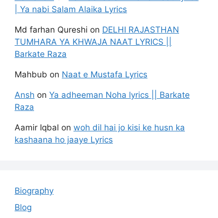
| Ya nabi Salam Alaika Lyrics
Md farhan Qureshi
on
DELHI RAJASTHAN
TUMHARA YA KHWAJA NAAT LYRICS ||
Barkate Raza
Mahbub
on
Naat e Mustafa Lyrics
Ansh
on
Ya adheeman Noha lyrics || Barkate
Raza
Aamir Iqbal
on
woh dil hai jo kisi ke husn ka
kashaana ho jaaye Lyrics
Biography
Blog