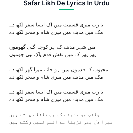
Safar Likh De Lyrics In Urdu
یا رب میری قسمت میں اک ایسا سفر لکھ دے
مکے میں مدینے میں میری شام و سحر لکھ دے
میں شہر مدینے کے ہر کوچہ گلی گھوموں
پھر پھر کے میں نقشِ قدمِ پاکِ نبی چوموں
محبوب کے قدموں میں ہو جائے میرا گھر لکھ دے
مکے میں مدینے میں میری شام و سحر لکھ دے
یا رب میری قسمت میں اک ایسا سفر لکھ دے
مکے میں مدینے میں میری شام و سحر لکھ دے
جانب جو مدینے کی جب قافلے چلتے ہیں
میرا دل بھی تڑپتا ہے آنسو نہیں رکتے ہیں