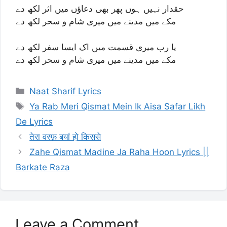
حقدار نہیں ہوں پھر بھی دعاؤں میں اثر لکھ دے
مکے میں مدینے میں میری شام و سحر لکھ دے
یا رب میری قسمت میں اک ایسا سفر لکھ دے
مکے میں مدینے میں میری شام و سحر لکھ دے
Categories
Naat Sharif Lyrics
Tags
Ya Rab Meri Qismat Mein Ik Aisa Safar Likh
De Lyrics
तेरा वस्फ़ बयां हो किससे
Zahe Qismat Madine Ja Raha Hoon Lyrics ||
Barkate Raza
Leave a Comment