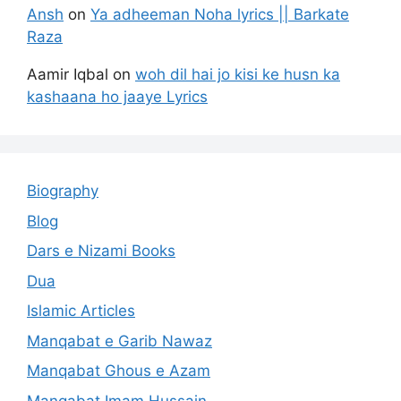
Ansh
on
Ya adheeman Noha lyrics || Barkate
Raza
Aamir Iqbal
on
woh dil hai jo kisi ke husn ka
kashaana ho jaaye Lyrics
Biography
Blog
Dars e Nizami Books
Dua
Islamic Articles
Manqabat e Garib Nawaz
Manqabat Ghous e Azam
Manqabat Imam Hussain