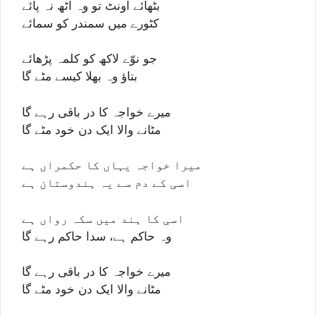
بٹھائے اونٹ تو وہ اٹھ نہ پائے
کٹورے میں سمندر کو سمائے
جو نوّے لاکھ کو کلمہ پڑھائے
بتاؤ وہ بھلا کیسے مٹے گا
میرے خواجہ کا در باقی رہے گا
مٹانے والا ایک دن خود مٹے گا
میرا خواجہ یہاں کا حکمراں ہے
اسی کے دم سے یہ ہندوستان ہے
اسی کا ہند میں سکہ رواں ہے
وہ حاکم ہے، سدا حاکم رہے گا
میرے خواجہ کا در باقی رہے گا
مٹانے والا ایک دن خود مٹے گا