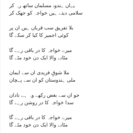
یہاں ہندو، مسلمان ساتھ رہ کر
سلامی دیتے ہیں خواجہ کو جھک کر
بلا تفریق سب قرباں ہیں ان پر
کوئی اجمیر کا کیا کر سکے گا
میرے خواجہ کا در باقی رہے گا
مٹانے والا ایک دن خود مٹے گا
ملا شوقِ فریدی ان سے ایمان
ملی ہندوستان کو ان سے پہچان
جو ان سے بغض رکھے وہ ہے نادان
سدا خواجہ کا در روشن رہے گا
میرے خواجہ کا در باقی رہے گا
مٹانے والا ایک دن خود مٹے گا