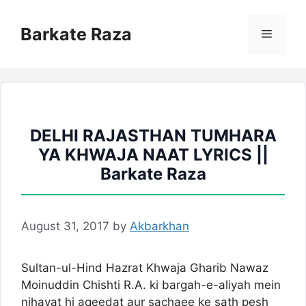
Skip
to
Barkate Raza
Menu
content
DELHI RAJASTHAN TUMHARA
YA KHWAJA NAAT LYRICS ||
Barkate Raza
August 31, 2017
by
Akbarkhan
Sultan-ul-Hind Hazrat Khwaja Gharib Nawaz
Moinuddin Chishti R.A. ki bargah-e-aliyah mein
nihayat hi aqeedat aur sachaee ke sath pesh