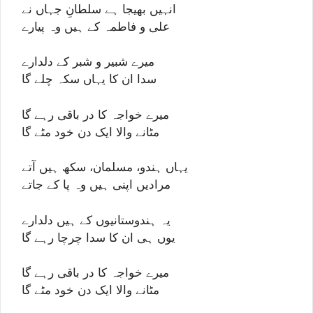
انہیں بھیجا ہے سلطانِ جہاں نے
علی و فاطمہ کے ہیں وہ پیارے
میرے شبیر و شبر کے دلدارے
سدا ان کا یہاں سکہ چلے گا
میرے خواجہ کا در باقی رہے گا
مٹانے والا ایک دن خود مٹے گا
یہاں ہندو، مسلمان، سکھ ہیں آتے
مرادیں اپنی ہیں وہ پا کے جاتے
یہ ہندوستانیوں کے ہیں دلدارے
یوں ہی ان کا سدا چرچا رہے گا
میرے خواجہ کا در باقی رہے گا
مٹانے والا ایک دن خود مٹے گا