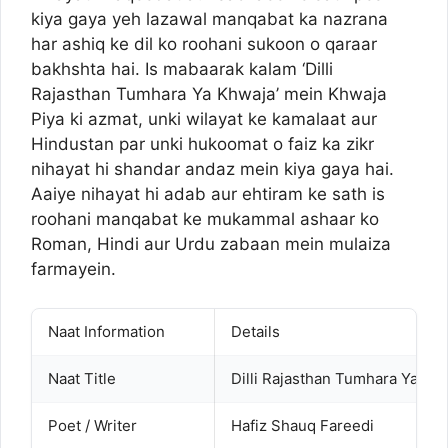
kiya gaya yeh lazawal manqabat ka nazrana
har ashiq ke dil ko roohani sukoon o qaraar
bakhshta hai. Is mabaarak kalam ‘Dilli
Rajasthan Tumhara Ya Khwaja’ mein Khwaja
Piya ki azmat, unki wilayat ke kamalaat aur
Hindustan par unki hukoomat o faiz ka zikr
nihayat hi shandar andaz mein kiya gaya hai.
Aaiye nihayat hi adab aur ehtiram ke sath is
roohani manqabat ke mukammal ashaar ko
Roman, Hindi aur Urdu zabaan mein mulaiza
farmayein.
Naat Information
Details
Naat Title
Dilli Rajasthan Tumhara Ya Kh
Poet / Writer
Hafiz Shauq Fareedi