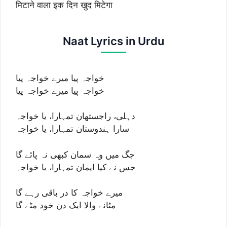
मिटाने वाला इक दिन खुद मिटेगा
Naat Lyrics in Urdu
خواجہ پیا میرے خواجہ پیا
خواجہ پیا میرے خواجہ پیا
دہلی، راجستھان تمہارا، یا خواجہ
سارا ہندوستان تمہارا، یا خواجہ
جگ میں وہ سمان کبھی نہ پائے گا
جس نے کیا اپمان تمہارا، یا خواجہ
میرے خواجہ کا در باقی رہے گا
مٹانے والا ایک دن خود مٹے گا