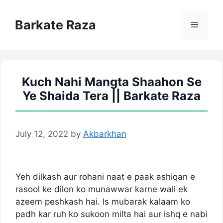
Skip
to
Barkate Raza
Menu
content
Kuch Nahi Mangta Shaahon Se
Ye Shaida Tera || Barkate Raza
July 12, 2022
by
Akbarkhan
Yeh dilkash aur rohani naat e paak ashiqan e
rasool ke dilon ko munawwar karne wali ek
azeem peshkash hai. Is mubarak kalaam ko
padh kar ruh ko sukoon milta hai aur ishq e nabi