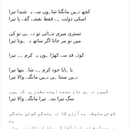
کچھ نہیں مانگتا شاہوں سے یہ شیدا تیرا
اسکی دولت ہے فقط نقشے گفے پا تیرا
تستری میری تنہائی تو نے ہی تو کی
میں تو مر جاتا اگر ساتھ نہ ہوتا تیرا
کوئے قد سے کھڑا ہوں یہ کرم ہے تیرا
با ہایا جود کرم ہے شاہ بتھا تیرا
نہیں سنتا ہی نہیں مانگنے والا تیرا
کیوں نہ ہو ناز مجھے اپنے مقدر پہ کہ ہوں
سگ تیرا بندہ تیرا مانگنے والا تیرا
کوئی سلیقہ ہے آرزو کا نہ بندگی کوئی بندگی
ہے
یہ سب کرم تمہارا آقا کہ بات اب تک بنی ہوئی