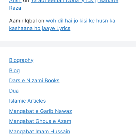
Ansh
on
Ya adheeman Noha lyrics || Barkate
Raza
Aamir Iqbal
on
woh dil hai jo kisi ke husn ka
kashaana ho jaaye Lyrics
Biography
Blog
Dars e Nizami Books
Dua
Islamic Articles
Manqabat e Garib Nawaz
Manqabat Ghous e Azam
Manqabat Imam Hussain