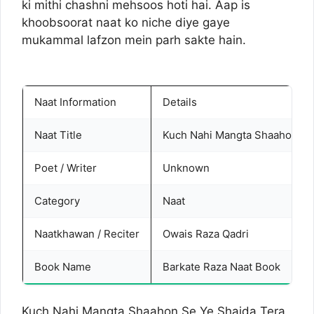
ki mithi chashni mehsoos hoti hai. Aap is
khoobsoorat naat ko niche diye gaye
mukammal lafzon mein parh sakte hain.
Naat Information
Details
Naat Title
Kuch Nahi Mangta Shaahon Se
Poet / Writer
Unknown
Category
Naat
Naatkhawan / Reciter
Owais Raza Qadri
Book Name
Barkate Raza Naat Book
Kuch Nahi Mangta Shaahon Se Ye Shaida Tera