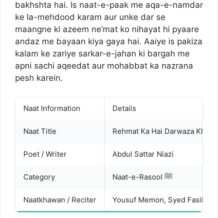
bakhshta hai. Is naat-e-paak me aqa-e-namdar
ke la-mehdood karam aur unke dar se
maangne ki azeem ne’mat ko nihayat hi pyaare
andaz me bayaan kiya gaya hai. Aaiye is pakiza
kalam ke zariye sarkar-e-jahan ki bargah me
apni sachi aqeedat aur mohabbat ka nazrana
pesh karein.
Naat Information
Details
Naat Title
Rehmat Ka Hai Darwaza Khula
Poet / Writer
Abdul Sattar Niazi
Category
Naat-e-Rasool ﷺ
Naatkhawan / Reciter
Yousuf Memon, Syed Fasihuddi