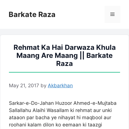
Skip
to
Barkate Raza
Menu
content
Rehmat Ka Hai Darwaza Khula
Maang Are Maang || Barkate
Raza
May 21, 2017
by
Akbarkhan
Sarkar-e-Do-Jahan Huzoor Ahmed-e-Mujtaba
Sallallahu Alaihi Wasallam ki rehmat aur unki
ataaon par bacha ye nihayat hi maqbool aur
roohani kalam dilon ko eemaan ki taazgi