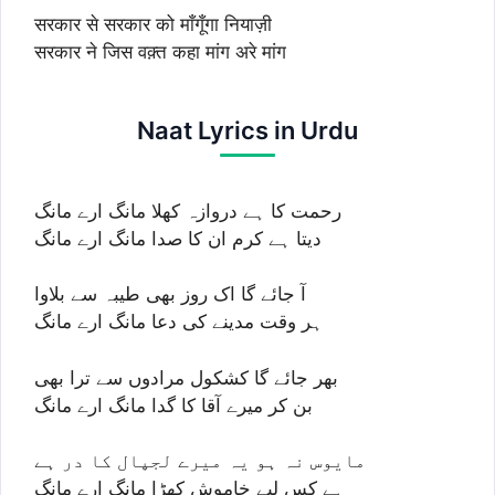
सरकार से सरकार को माँगूँगा नियाज़ी
सरकार ने जिस वक़्त कहा मांग अरे मांग
Naat Lyrics in Urdu
رحمت کا ہے دروازہ کھلا مانگ ارے مانگ
دیتا ہے کرم ان کا صدا مانگ ارے مانگ
آ جائے گا اک روز بھی طیبہ سے بلاوا
ہر وقت مدینے کی دعا مانگ ارے مانگ
بھر جائے گا کشکول مرادوں سے ترا بھی
بن کر میرے آقا کا گدا مانگ ارے مانگ
مایوس نہ ہو یہ میرے لجپال کا در ہے
ہے کس لیے خاموش کھڑا مانگ ارے مانگ