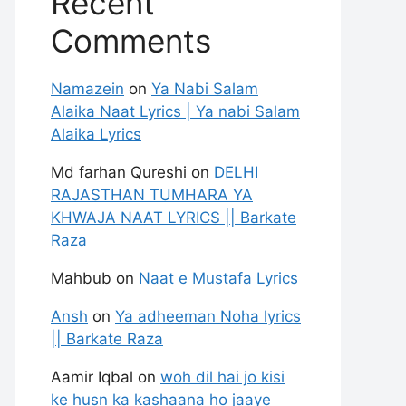
Recent
Comments
Namazein
on
Ya Nabi Salam
Alaika Naat Lyrics | Ya nabi Salam
Alaika Lyrics
Md farhan Qureshi
on
DELHI
RAJASTHAN TUMHARA YA
KHWAJA NAAT LYRICS || Barkate
Raza
Mahbub
on
Naat e Mustafa Lyrics
Ansh
on
Ya adheeman Noha lyrics
|| Barkate Raza
Aamir Iqbal
on
woh dil hai jo kisi
ke husn ka kashaana ho jaaye