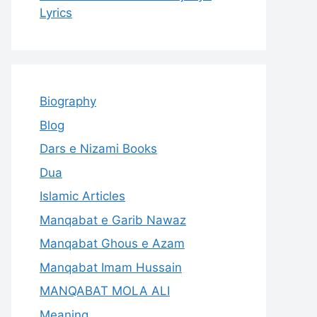
Lyrics
Biography
Blog
Dars e Nizami Books
Dua
Islamic Articles
Manqabat e Garib Nawaz
Manqabat Ghous e Azam
Manqabat Imam Hussain
MANQABAT MOLA ALI
Meaning