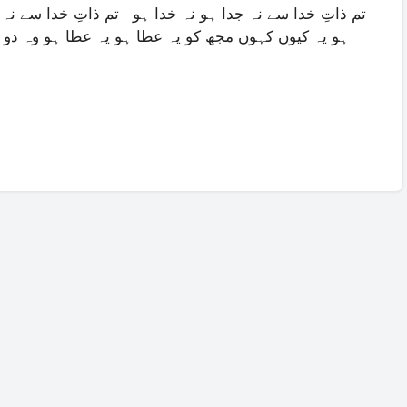
تم ذاتِ خدا سے نہ جدا ہو نہ خدا ہو تم ذاتِ خدا سے نہ ج
ہو یہ کیوں کہوں مجھ کو یہ عطا ہو یہ عطا ہو وہ دو 