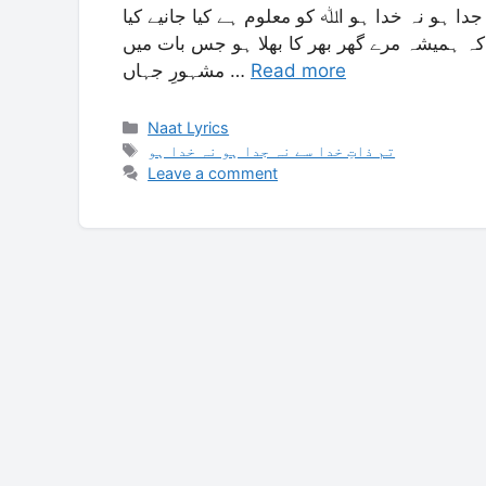
دا ہو نہ خدا ہو اﷲ کو معلوم ہے کیا جانیے کیا
کہ ہمیشہ مرے گھر بھر کا بھلا ہو جس بات میں
مشہورِ جہاں …
Read more
Categories
Naat Lyrics
Tags
تم ذاتِ خدا سے نہ جدا ہو نہ خدا ہو
Leave a comment