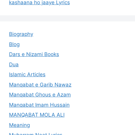
kashaana ho jaaye Lyrics
Biography
Blog
Dars e Nizami Books
Dua
Islamic Articles
Manqabat e Garib Nawaz
Manqabat Ghous e Azam
Manqabat Imam Hussain
MANQABAT MOLA ALI
Meaning