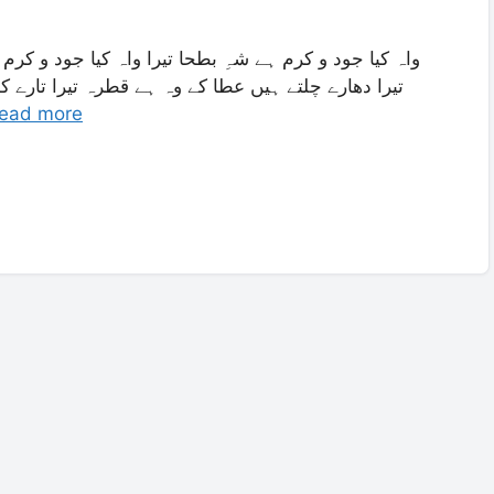
واہ کیا جود و کرم ہے شہِ بطحا تیرا واہ کیا جود و کرم 
تیرا دھارے چلتے ہیں عطا کے وہ ہے قطرہ تیرا تارے کھ
ead more