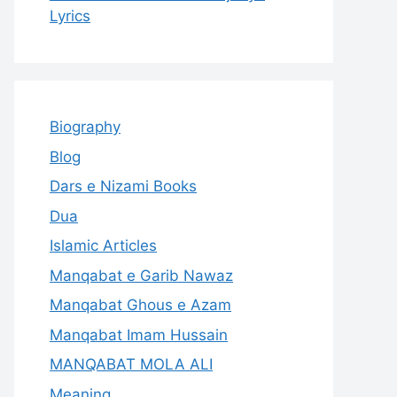
Lyrics
Biography
Blog
Dars e Nizami Books
Dua
Islamic Articles
Manqabat e Garib Nawaz
Manqabat Ghous e Azam
Manqabat Imam Hussain
MANQABAT MOLA ALI
Meaning