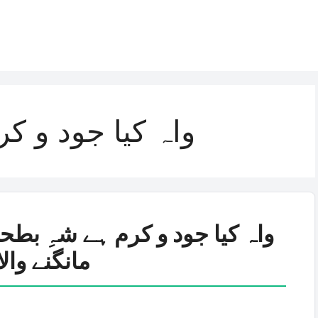
واہ کیا جود و کر
واہ کیا جود و کرم ہے شہِ بطحا
مانگنے والا