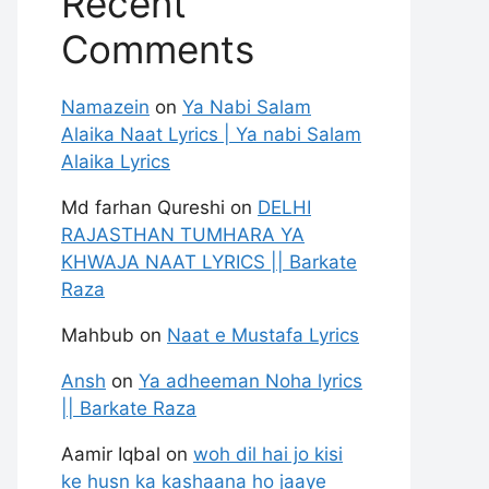
Recent
Comments
Namazein
on
Ya Nabi Salam
Alaika Naat Lyrics | Ya nabi Salam
Alaika Lyrics
Md farhan Qureshi
on
DELHI
RAJASTHAN TUMHARA YA
KHWAJA NAAT LYRICS || Barkate
Raza
Mahbub
on
Naat e Mustafa Lyrics
Ansh
on
Ya adheeman Noha lyrics
|| Barkate Raza
Aamir Iqbal
on
woh dil hai jo kisi
ke husn ka kashaana ho jaaye