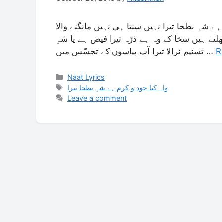
ہے شہِ بطحا تیرا نہیں سنتا ہی نہیں مانگنے والا
لتے ہیں سخا کے وہ ہے ذرّہ تیرا فیض ہے یا شہِ
تسنیم نرالا تیرا آپ پیاسوں کے تجسّس میں …
R
Categories
Naat Lyrics
Tags
واہ کیا جود و کرم ہے شہِ بطحا تیرا
Leave a comment