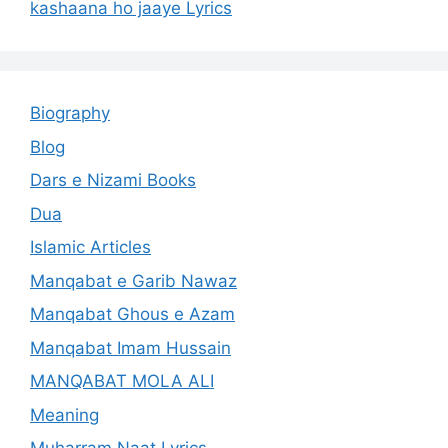
kashaana ho jaaye Lyrics
Biography
Blog
Dars e Nizami Books
Dua
Islamic Articles
Manqabat e Garib Nawaz
Manqabat Ghous e Azam
Manqabat Imam Hussain
MANQABAT MOLA ALI
Meaning