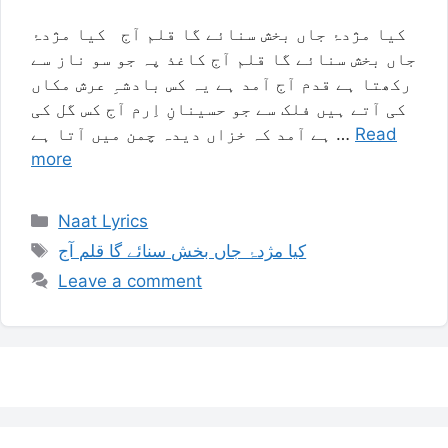
کیا مژدۂ جاں بخش سنائے گا قلم آج کیا مژدۂ
جاں بخش سنائے گا قلم آج کاغذ پہ جو سو ناز سے
رکھتا ہے قدم آج آمد ہے یہ کس بادشہِ عرش مکاں
کی آتے ہیں فلک سے جو حسینانِ اِرم آج کس گل کی
ہے آمد کہ خزاں دیدہ چمن میں آتا ہے …
Read
more
Categories
Naat Lyrics
Tags
کیا مژدۂ جاں بخش سنائے گا قلم آج
Leave a comment