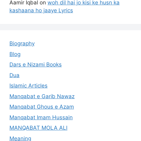
Aamir Iqbal
on
woh dil hai jo kisi ke husn ka
kashaana ho jaaye Lyrics
Biography
Blog
Dars e Nizami Books
Dua
Islamic Articles
Manqabat e Garib Nawaz
Manqabat Ghous e Azam
Manqabat Imam Hussain
MANQABAT MOLA ALI
Meaning