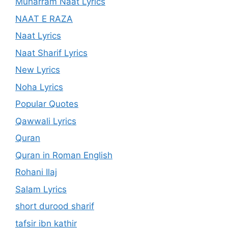
Muharram Naat Lyrics
NAAT E RAZA
Naat Lyrics
Naat Sharif Lyrics
New Lyrics
Noha Lyrics
Popular Quotes
Qawwali Lyrics
Quran
Quran in Roman English
Rohani Ilaj
Salam Lyrics
short durood sharif
tafsir ibn kathir