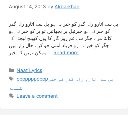
August 14, 2013
by
Akbarkhan
پل سے اتارو راہ گذر کو خبر نہ ہو پل سے اتارو راہ گذر
کو خبر نہ ہو جبرئیل پر بچھائیں تو پر کو خبر نہ ہو
کانٹا مرے جگر سے غم روز گار کا یوں کھینچ لیجئے کہ
جگر کو خبر نہ ہو فریاد امتی جو کرے حال زار میں
ممکن نہیں کہ خیر …
Read more
Categories
Naat Lyrics
Tags
pppppppppppپل سے اتارو راہ گذر کو خبر
نہ ہو
Leave a comment