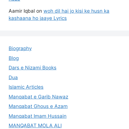
Aamir Iqbal
on
woh dil hai jo kisi ke husn ka
kashaana ho jaaye Lyrics
Biography
Blog
Dars e Nizami Books
Dua
Islamic Articles
Manqabat e Garib Nawaz
Manqabat Ghous e Azam
Manqabat Imam Hussain
MANQABAT MOLA ALI