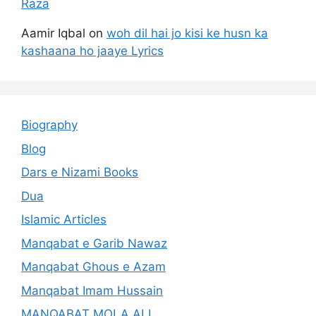
Raza
Aamir Iqbal
on
woh dil hai jo kisi ke husn ka
kashaana ho jaaye Lyrics
Biography
Blog
Dars e Nizami Books
Dua
Islamic Articles
Manqabat e Garib Nawaz
Manqabat Ghous e Azam
Manqabat Imam Hussain
MANQABAT MOLA ALI