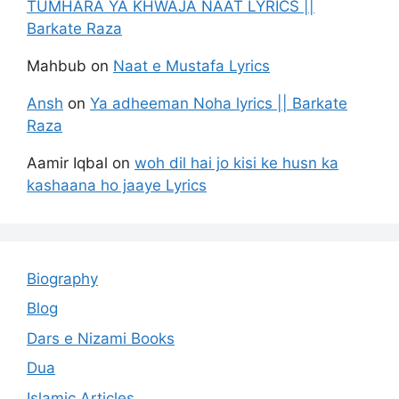
TUMHARA YA KHWAJA NAAT LYRICS ||
Barkate Raza
Mahbub
on
Naat e Mustafa Lyrics
Ansh
on
Ya adheeman Noha lyrics || Barkate
Raza
Aamir Iqbal
on
woh dil hai jo kisi ke husn ka
kashaana ho jaaye Lyrics
Biography
Blog
Dars e Nizami Books
Dua
Islamic Articles