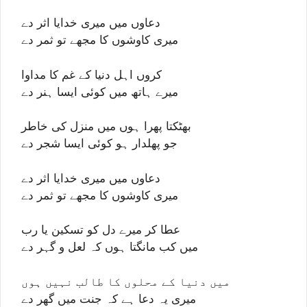
دعاوں میں میری خدایا اثر دے
میری کاوشوں کا مجھے تو ثمر دے
کروں اہل دنیا کے غم کا مداوا
میرے ہاتھ میں کوئی ایسا ہنر دے
بھٹکتا پھرا ہوں میں منزل کی خاطر
جو پھلدار ہو کوئی ایسا شجر دے
دعاوں میں میری خدایا اثر دے
میری کاوشوں کا مجھے تو ثمر دے
عطا کر میرے دل کو تسکین یا رب
میں کب مانگتا ہوں کہ لعل و گہر دے
میں دنیا کے محلوں کا طالب نہیں ہوں
میری یہ دعا ہے کہ جنت میں گھر دے