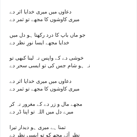
دعاوں میں میری خدایا اثر دے
میری کاوشوں کا مجھے تو ثمر دے
جو ماں باپ کا درد رکھتا ہو دل میں
خدایا مجھے ایسا نورِ نظر دے
خوشی دے کے واپس نہ لینا کبھی تو
نہ ہو شام جس کی تو ایسی سحر دے
دعاوں میں میری خدایا اثر دے
میری کاوشوں کا مجھے تو ثمر دے
مجھے مال و زر دے کے مغرور نہ کر
میرے دل میں اللہ تو اپنا ڈر دے
تمنا ہے میری ہو دیدار تیرا
نظر آئے مجھ کو تو ایسی نظر دے