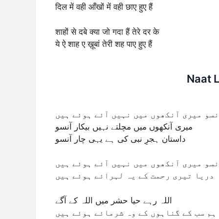
दिल में वही आँखों में वही छाए हुए हैं
शाहों से दबे क्या जो गदा हैं तेरे दर के
ये ऐ शाह ए ख़ूबां तेरी शह पाए हुए हैं
Naat L
سو میری آنکھوں میں نہیں آئے ہوئے ہیں
میری آنکھوں میں مچلتے نہیں بیکار آنسو
داستان ہجرِ نبی کی ہے یہی چار آنسو
سو میری آنکھوں میں نہیں آئے ہوئے ہیں
دریا تیری رحمت کے یہ لہرائے ہوئے ہیں
اللہ رہے حیا حشر میں اللہ کے آگے
ہم سب کے گناہوں کے وہ شرمائے ہوئے ہیں