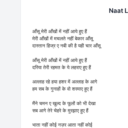
Naat L
आँसू मेरी आँखों में नहीं आये हुए हैं
मेरी आँखों में मचलते नहीं बेकार आँसू
दास्तान हिज्र ए नबी की है यही चार आँसू
आँसू मेरी आँखों में नहीं आये हुए हैं
दरिया तेरी रहमत के ये लहराए हुए हैं
अल्लाह रहे हया हशर में अल्लाह के आगे
हम सब के गुनाहों के वो शरमाए हुए हैं
मैंने चमन ए खुल्द के फूलों को भी देखा
सब आगे तेरे चेहरे के मुरझाए हुए हैं
भाता नहीं कोई नज़र आता नहीं कोई