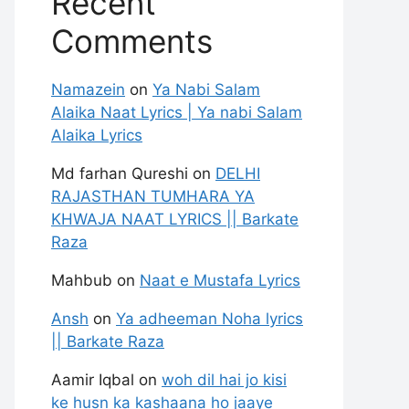
Recent
Comments
Namazein
on
Ya Nabi Salam
Alaika Naat Lyrics | Ya nabi Salam
Alaika Lyrics
Md farhan Qureshi
on
DELHI
RAJASTHAN TUMHARA YA
KHWAJA NAAT LYRICS || Barkate
Raza
Mahbub
on
Naat e Mustafa Lyrics
Ansh
on
Ya adheeman Noha lyrics
|| Barkate Raza
Aamir Iqbal
on
woh dil hai jo kisi
ke husn ka kashaana ho jaaye