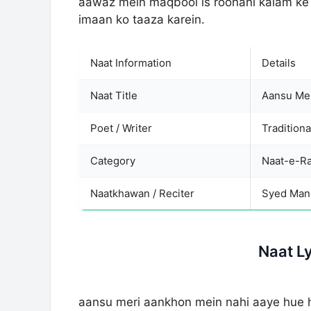
aawaz mein maqbool is roohani kalam ke a
imaan ko taaza karein.
Naat Information
Details
Naat Title
Aansu Mer
Poet / Writer
Traditiona
Category
Naatkhawan / Reciter
Syed Man
Naat L
aansu meri aankhon mein nahi aaye hue 