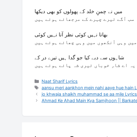
میں نے چمنِ خلد کے پھولوں کو بھی دیکھا
سب آگے تیرے چہرے کے مرجھائے ہوئے ہیں
بھاتا نہیں کوئی نظر آتا نہیں کوئی
میں وہی آنکھوں میں وہی چھائے ہوئے ہیں
شاہوں سے دبے کیا جو گدا ہیں تيرے در کے
یہ اے شاہِ خوباں تیری شہ پائے ہوئے ہیں
Categories
Naat Sharif Lyrics
Tags
aansu meri aankhon mein nahi aaye hue hain L
jo khwaja shaikh muhammad se aa mile Lyric
Ahmad Ke Ahad Main Kya Samjhoon || Barkat