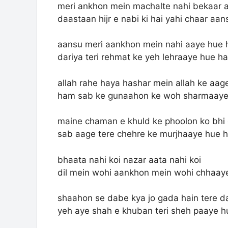
meri ankhon mein machalte nahi bekaar 
daastaan hijr e nabi ki hai yahi chaar aan
aansu meri aankhon mein nahi aaye hue 
dariya teri rehmat ke yeh lehraaye hue ha
allah rahe haya hashar mein allah ke aag
ham sab ke gunaahon ke woh sharmaaye
maine chaman e khuld ke phoolon ko bhi
sab aage tere chehre ke murjhaaye hue h
bhaata nahi koi nazar aata nahi koi
dil mein wohi aankhon mein wohi chhaay
shaahon se dabe kya jo gada hain tere d
yeh aye shah e khuban teri sheh paaye h