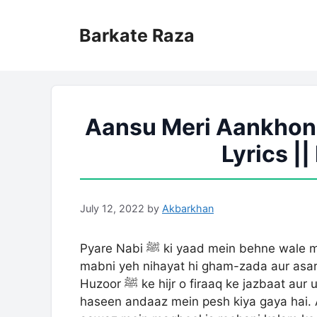
Skip
to
Barkate Raza
content
Aansu Meri Aankhon 
Lyrics |
July 12, 2022
by
Akbarkhan
Pyare Nabi ﷺ ki yaad mein behne wale mukaddas aansuon aur unki bemisaal rehmat par
mabni yeh nihayat hi gham-zada aur asar
Huzoor ﷺ ke hijr o firaaq ke jazbaat aur unke dar ke mangton ki azeem shan ko behad
haseen andaaz mein pesh kiya gaya hai.