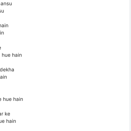
aansu
su
hain
in
e
 hue hain
 dekha
ain
e hue hain
ar ke
ue hain