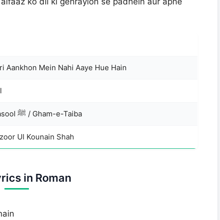
lfaaz ko dil ki gehrayion se padhein aur apne
i Aankhon Mein Nahi Aaye Hue Hain
l
Naat-e-Rasool ﷺ / Gham-e-Taiba
zoor Ul Kounain Shah
yrics in Roman
hain