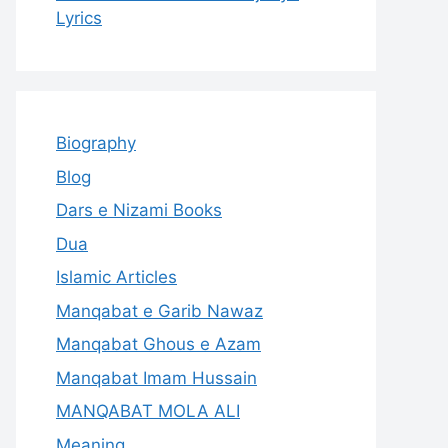
Lyrics
Biography
Blog
Dars e Nizami Books
Dua
Islamic Articles
Manqabat e Garib Nawaz
Manqabat Ghous e Azam
Manqabat Imam Hussain
MANQABAT MOLA ALI
Meaning