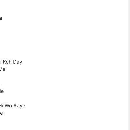
a
i Keh Day
 Me
a
Me
Hi Wo Aaye
Me