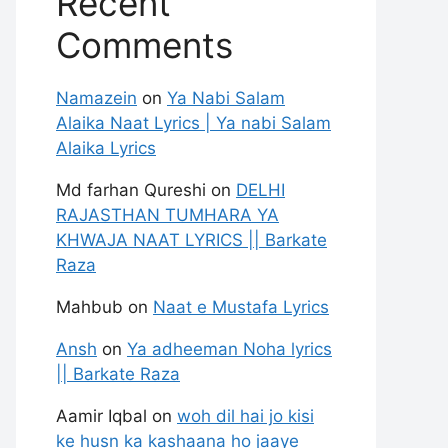
Recent
Comments
Namazein
on
Ya Nabi Salam
Alaika Naat Lyrics | Ya nabi Salam
Alaika Lyrics
Md farhan Qureshi
on
DELHI
RAJASTHAN TUMHARA YA
KHWAJA NAAT LYRICS || Barkate
Raza
Mahbub
on
Naat e Mustafa Lyrics
Ansh
on
Ya adheeman Noha lyrics
|| Barkate Raza
Aamir Iqbal
on
woh dil hai jo kisi
ke husn ka kashaana ho jaaye