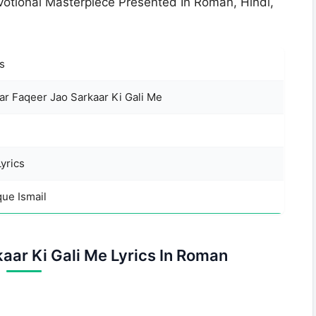
votional Masterpiece Presented In Roman, Hindi,
s
ar Faqeer Jao Sarkaar Ki Gali Me
yrics
que Ismail
aar Ki Gali Me Lyrics In Roman