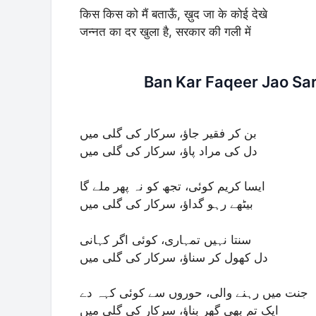
किस किस को मैं बताऊँ, ख़ुद जा के कोई देखे
जन्नत का दर खुला है, सरकार की गली में
Ban Kar Faqeer Jao Sar
بن کر فقیر جاؤ، سرکار کی گلی میں
دل کی مراد پاؤ، سرکار کی گلی میں
ایسا کریم کوئی، تجھ کو نہ پھر ملے گا
بیٹھے رہو گداؤ، سرکار کی گلی میں
سنتا نہیں تمہاری، کوئی اگر کہانی
دل کھول کر سناؤ، سرکار کی گلی میں
جنت میں رہنے والی، حوروں سے کوئی کہہ دے
ایک تم بھی گھر بناؤ، سرکار کی گلی میں