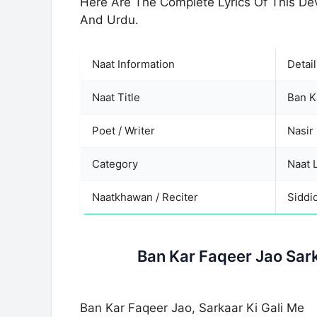
Here Are The Complete Lyrics Of This De
And Urdu.
Naat Information
Detail
Naat Title
Ban K
Poet / Writer
Nasir
Category
Naat L
Naatkhawan / Reciter
Siddi
Ban Kar Faqeer Jao Sark
Ban Kar Faqeer Jao, Sarkaar Ki Gali Me