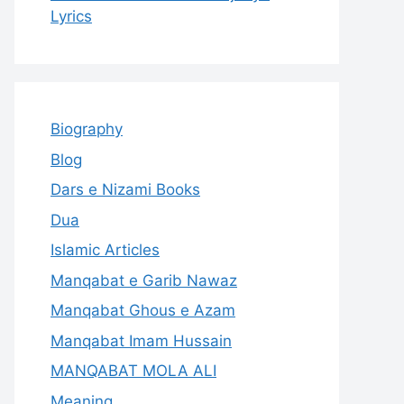
Lyrics
Biography
Blog
Dars e Nizami Books
Dua
Islamic Articles
Manqabat e Garib Nawaz
Manqabat Ghous e Azam
Manqabat Imam Hussain
MANQABAT MOLA ALI
Meaning