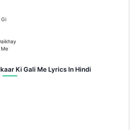
 Gi
Daikhay
i Me
aar Ki Gali Me Lyrics In Hindi