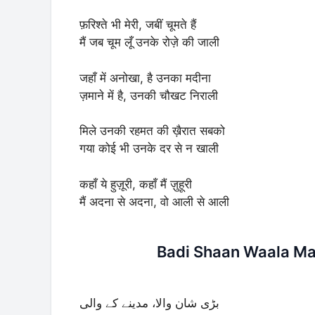
फ़रिश्ते भी मेरी, जबीं चूमते हैं
मैं जब चूम लूँ उनके रोज़े की जाली
जहाँ में अनोखा, है उनका मदीना
ज़माने में है, उनकी चौखट निराली
मिले उनकी रहमत की ख़ैरात सबको
गया कोई भी उनके दर से न खाली
कहाँ ये हुज़ूरी, कहाँ मैं ज़ुहूरी
मैं अदना से अदना, वो आली से आली
Badi Shaan Waala Mad
بڑی شان والا، مدینے کے والی