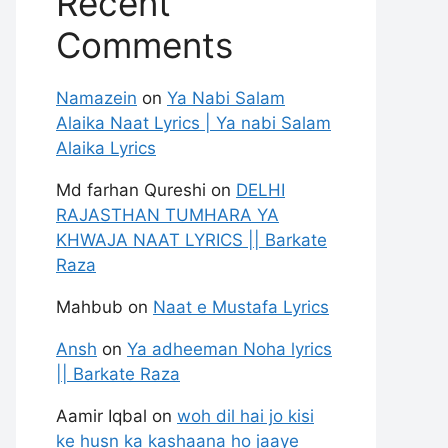
Recent
Comments
Namazein
on
Ya Nabi Salam
Alaika Naat Lyrics | Ya nabi Salam
Alaika Lyrics
Md farhan Qureshi
on
DELHI
RAJASTHAN TUMHARA YA
KHWAJA NAAT LYRICS || Barkate
Raza
Mahbub
on
Naat e Mustafa Lyrics
Ansh
on
Ya adheeman Noha lyrics
|| Barkate Raza
Aamir Iqbal
on
woh dil hai jo kisi
ke husn ka kashaana ho jaaye