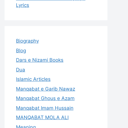
Lyrics
Biography
Blog
Dars e Nizami Books
Dua
Islamic Articles
Manqabat e Garib Nawaz
Manqabat Ghous e Azam
Manqabat Imam Hussain
MANQABAT MOLA ALI
Meaning