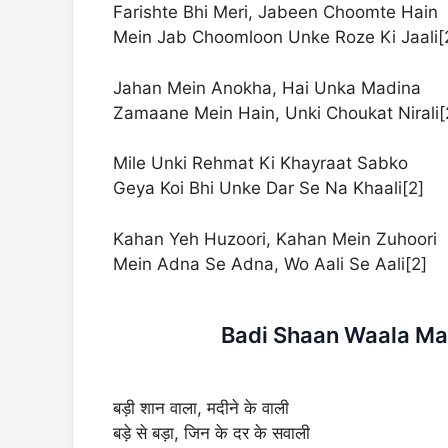
Farishte Bhi Meri, Jabeen Choomte Hain
Mein Jab Choomloon Unke Roze Ki Jaali[
Jahan Mein Anokha, Hai Unka Madina
Zamaane Mein Hain, Unki Choukat Nirali[
Mile Unki Rehmat Ki Khayraat Sabko
Geya Koi Bhi Unke Dar Se Na Khaali[
2
]
Kahan Yeh Huzoori, Kahan Mein Zuhoori
Mein Adna Se Adna, Wo Aali Se Aali[
2
]
Badi Shaan Waala Mad
बड़ी शान वाला, मदीने के वाली
बड़े से बड़ा, जिन के दर के सवाली