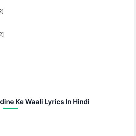
2
]
2
]
ine Ke Waali Lyrics In Hindi