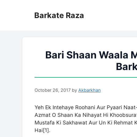
Skip
to
Barkate Raza
content
Bari Shaan Waala M
Bark
October 26, 2017
by
Akbarkhan
Yeh Ek Intehaye Roohani Aur Pyaari Naa
Azmat O Shaan Ka Nihayat Hi Khoobsurat 
Mustafa Ki Sakhawat Aur Un Ki Rehmat K
Hai[
1
].