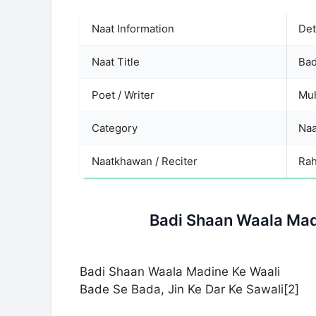
Naat Information
Det
Naat Title
Bad
Poet / Writer
Muh
Category
Naa
Naatkhawan / Reciter
Rah
Badi Shaan Waala Mad
Badi Shaan Waala Madine Ke Waali
Bade Se Bada, Jin Ke Dar Ke Sawali[
2
]