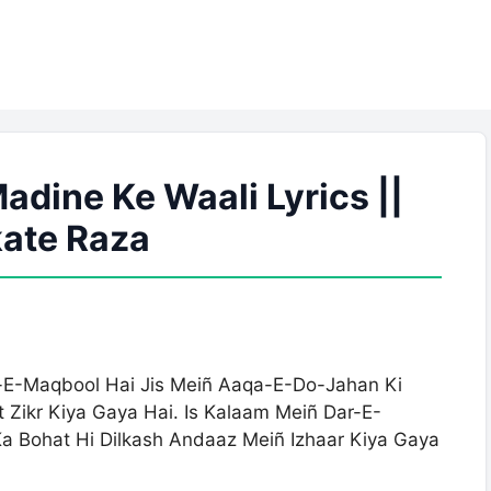
adine Ke Waali Lyrics ||
ate Raza
t-E-Maqbool Hai Jis Meiñ Aaqa-E-Do-Jahan Ki
Zikr Kiya Gaya Hai. Is Kalaam Meiñ Dar-E-
a Bohat Hi Dilkash Andaaz Meiñ Izhaar Kiya Gaya