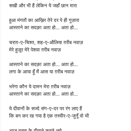
सखी और भी हैं लेकिन ये जहाँ छान मारा
हुआ मंगतों का आख़िर तेरे दर पे ही गुज़ारा
आस्ताने का सदक़ा अता हो… अता हो…
चराग़-ए-चिश्त, शह-ए-औलिया ग़रीब नवाज़
मेरे हुज़ूर मेरे पेशवा ग़रीब नवाज़
आस्ताने का सदक़ा अता हो… अता हो…
लगा के आया हूँ मैं आस या ग़रीब नवाज़
भरेगा कौन ये दामन मेरा ग़रीब नवाज़
आस्ताने का सदक़ा अता हो… अता हो…
ये दीवानों के सज्दे संग-ए-दर पर रंग लाए हैं
कि बन कर रह गया है एक तस्वीर-ए-जुनूँ वो भी
आज घबरा के दीवाने कहने लगे