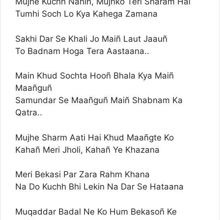
Mujhe Kuchh Nahiñ, Mujhko Teri Sharam Hai
Tumhi Soch Lo Kya Kahega Zamana
Sakhi Dar Se Khali Jo Maiñ Laut Jaauñ
To Badnam Hoga Tera Aastaana..
Main Khud Sochta Hooñ Bhala Kya Maiñ
Maañguñ
Samundar Se Maañguñ Maiñ Shabnam Ka
Qatra..
Mujhe Sharm Aati Hai Khud Maañgte Ko
Kahañ Meri Jholi, Kahañ Ye Khazana
Meri Bekasi Par Zara Rahm Khana
Na Do Kuchh Bhi Lekin Na Dar Se Hataana
Muqaddar Badal Ne Ko Hum Bekasoñ Ke