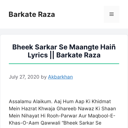
Skip
to
Barkate Raza
Menu
content
Bheek Sarkar Se Maangte Haiñ
Lyrics || Barkate Raza
July 27, 2020
by
Akbarkhan
Assalamu Alaikum. Aaj Hum Aap Ki Khidmat
Mein Hazrat Khwaja Ghareeb Nawaz Ki Shaan
Mein Nihayat Hi Rooh-Parwar Aur Maqbool-E-
Khas-O-Aam Qawwali “Bheek Sarkar Se