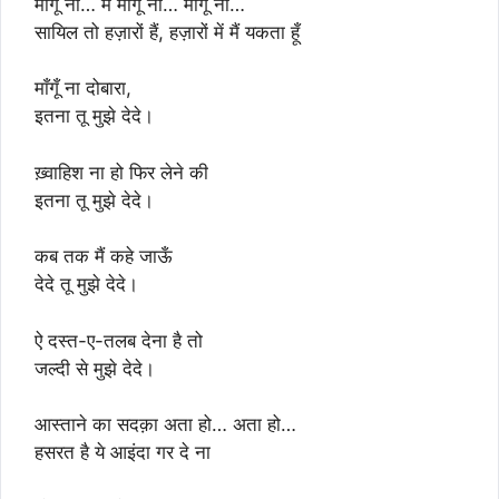
माँगूँ ना… मैं माँगूँ ना… माँगूँ ना…
सायिल तो हज़ारों हैं, हज़ारों में मैं यकता हूँ
माँगूँ ना दोबारा,
इतना तू मुझे देदे।
ख़्वाहिश ना हो फिर लेने की
इतना तू मुझे देदे।
कब तक मैं कहे जाऊँ
देदे तू मुझे देदे।
ऐ दस्त-ए-तलब देना है तो
जल्दी से मुझे देदे।
आस्ताने का सदक़ा अता हो… अता हो…
हसरत है ये आइंदा गर दे ना