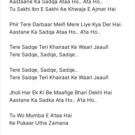
Aastaane Ka Sadqa Ataa Ho.. Ata Ho..
Tu Sakhi Ibn E Sakhi Ae Khwaja E Ajmer Hai
Phir Tere Darbaar Meiñ Mere Liye Kya Der Hai.
Aastane Ka Sadqa Ataa Ho.. A’ta Ho..
Tere Sadqe Teri Khairaat Ke Waari Jaauñ
Tere Sadqe, Sadqe, Sadqe..
Tere Sadqe, Sadqe, Sadqe..
Tere Sadqe Teri Khairaat Ke Waari Jaauñ
Jholi Har Ek Ki Be Maañge Bhari Dekhi Hai
Aastane Ka Sadka Ata Ho.. A’ta Ho..
Tu Wo Mumba E A’taa Hai
Ke Pukaar Utha Zamana