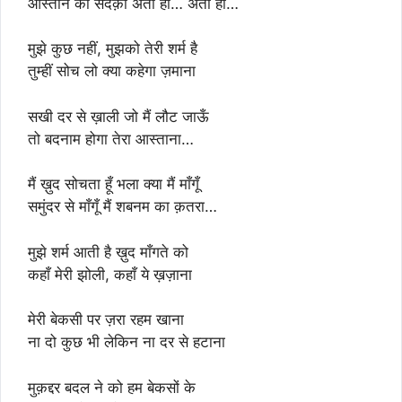
आस्ताने का सदक़ा अता हो… अता हो…
मुझे कुछ नहीं, मुझको तेरी शर्म है
तुम्हीं सोच लो क्या कहेगा ज़माना
सखी दर से ख़ाली जो मैं लौट जाऊँ
तो बदनाम होगा तेरा आस्ताना…
मैं ख़ुद सोचता हूँ भला क्या मैं माँगूँ
समुंदर से माँगूँ मैं शबनम का क़तरा…
मुझे शर्म आती है ख़ुद माँगते को
कहाँ मेरी झोली, कहाँ ये ख़ज़ाना
मेरी बेकसी पर ज़रा रहम खाना
ना दो कुछ भी लेकिन ना दर से हटाना
मुक़द्दर बदल ने को हम बेकसों के