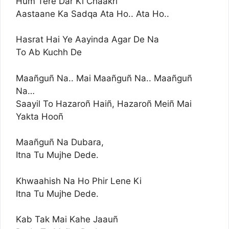
Hum Tere Dar Ki Chaakri
Aastaane Ka Sadqa Ata Ho.. Ata Ho..
Hasrat Hai Ye Aayinda Agar De Na
To Ab Kuchh De
Maañguñ Na.. Mai Maañguñ Na.. Maañguñ
Na…
Saayil To Hazaroñ Haiñ, Hazaroñ Meiñ Mai
Yakta Hooñ
Maañguñ Na Dubara,
Itna Tu Mujhe Dede.
Khwaahish Na Ho Phir Lene Ki
Itna Tu Mujhe Dede.
Kab Tak Mai Kahe Jaauñ