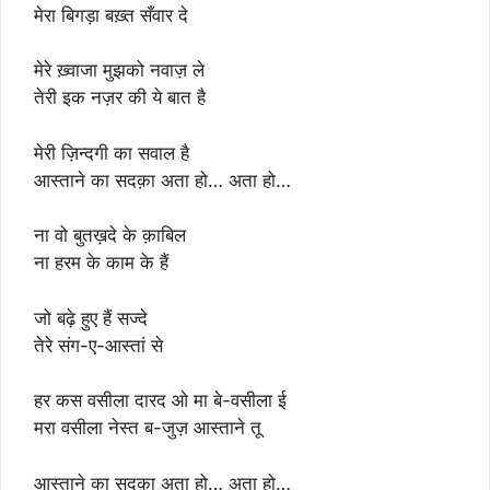
मेरा बिगड़ा बख़्त सँवार दे
मेरे ख़्वाजा मुझको नवाज़ ले
तेरी इक नज़र की ये बात है
मेरी ज़िन्दगी का सवाल है
आस्ताने का सदक़ा अता हो… अता हो…
ना वो बुतख़दे के क़ाबिल
ना हरम के काम के हैं
जो बढ़े हुए हैं सज्दे
तेरे संग-ए-आस्तां से
हर कस वसीला दारद ओ मा बे-वसीला ई
मरा वसीला नेस्त ब-जुज़ आस्ताने तू
आस्ताने का सदक़ा अता हो… अता हो…