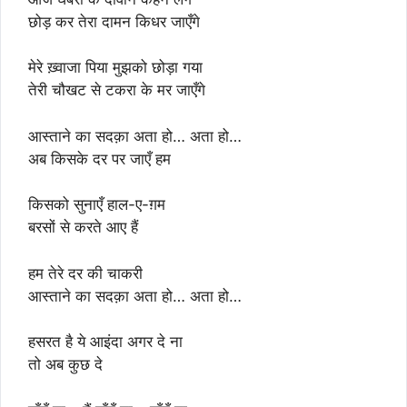
छोड़ कर तेरा दामन किधर जाएँगे
मेरे ख़्वाजा पिया मुझको छोड़ा गया
तेरी चौखट से टकरा के मर जाएँगे
आस्ताने का सदक़ा अता हो… अता हो…
अब किसके दर पर जाएँ हम
किसको सुनाएँ हाल-ए-ग़म
बरसों से करते आए हैं
हम तेरे दर की चाकरी
आस्ताने का सदक़ा अता हो… अता हो…
हसरत है ये आइंदा अगर दे ना
तो अब कुछ दे