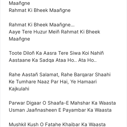
Maañgne
Rahmat Ki Bheek Maañgne
Rahmat Ki Bheek Maañgne…
Aaye Tere Huzur Meiñ Rahmat Ki Bheek
Maañgne
Toote Diloñ Ka Aasra Tere Siwa Koi Nahiñ
Aastaane Ka Sadqa Ataa Ho.. Ata Ho..
Rahe Aastañ Salamat, Rahe Barqarar Shaahi
Ke Tumhare Naaz Par Hai, Ye Hamaari
Kajkulahi
Parwar Digaar O Shaafa-E Mahshar Ka Waasta
Usman Jaañnasheen E Payambar Ka Waasta
Mushkil Kush O Fatahe Khaibar Ka Waasta