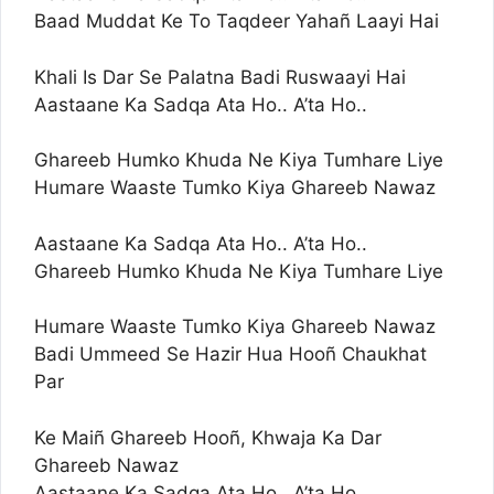
Baad Muddat Ke To Taqdeer Yahañ Laayi Hai
Khali Is Dar Se Palatna Badi Ruswaayi Hai
Aastaane Ka Sadqa Ata Ho.. A’ta Ho..
Ghareeb Humko Khuda Ne Kiya Tumhare Liye
Humare Waaste Tumko Kiya Ghareeb Nawaz
Aastaane Ka Sadqa Ata Ho.. A’ta Ho..
Ghareeb Humko Khuda Ne Kiya Tumhare Liye
Humare Waaste Tumko Kiya Ghareeb Nawaz
Badi Ummeed Se Hazir Hua Hooñ Chaukhat
Par
Ke Maiñ Ghareeb Hooñ, Khwaja Ka Dar
Ghareeb Nawaz
Aastaane Ka Sadqa Ata Ho.. A’ta Ho..