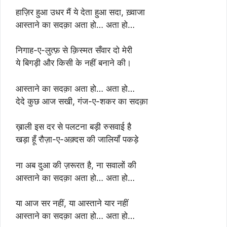
हाज़िर हुआ उधर मैं ये देता हुआ सदा, ख़्वाजा
आस्ताने का सदक़ा अता हो… अता हो…
निगाह-ए-लुत्फ़ से क़िस्मत सँवार दो मेरी
ये बिगड़ी और किसी के नहीं बनाने की।
आस्ताने का सदक़ा अता हो… अता हो…
देदे कुछ आज सखी, गंज-ए-शकर का सदक़ा
ख़ाली इस दर से पलटना बड़ी रुसवाई है
खड़ा हूँ रौज़ा-ए-अक़्दस की जालियाँ पकड़े
ना अब दुआ की ज़रूरत है, ना सवालों की
आस्ताने का सदक़ा अता हो… अता हो…
या आज सर नहीं, या आस्ताने यार नहीं
आस्ताने का सदक़ा अता हो… अता हो…