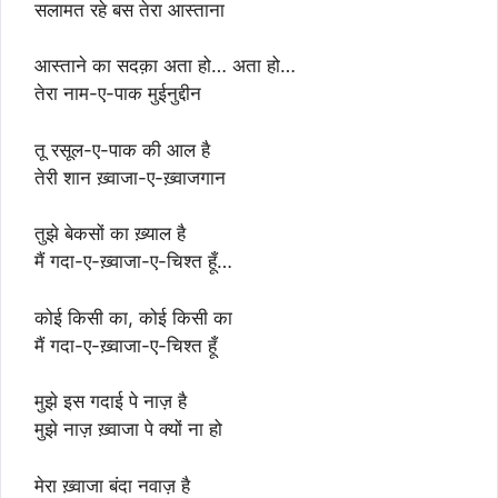
सलामत रहे बस तेरा आस्ताना
आस्ताने का सदक़ा अता हो… अता हो…
तेरा नाम-ए-पाक मुईनुद्दीन
तू रसूल-ए-पाक की आल है
तेरी शान ख़्वाजा-ए-ख़्वाजगान
तुझे बेकसों का ख़्याल है
मैं गदा-ए-ख़्वाजा-ए-चिश्त हूँ…
कोई किसी का, कोई किसी का
मैं गदा-ए-ख़्वाजा-ए-चिश्त हूँ
मुझे इस गदाई पे नाज़ है
मुझे नाज़ ख़्वाजा पे क्यों ना हो
मेरा ख़्वाजा बंदा नवाज़ है