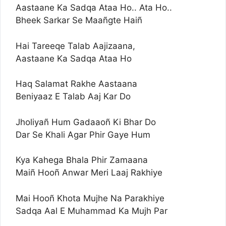
Aastaane Ka Sadqa Ataa Ho.. Ata Ho..
Bheek Sarkar Se Maañgte Haiñ
Hai Tareeqe Talab Aajizaana,
Aastaane Ka Sadqa Ataa Ho
Haq Salamat Rakhe Aastaana
Beniyaaz E Talab Aaj Kar Do
Jholiyañ Hum Gadaaoñ Ki Bhar Do
Dar Se Khali Agar Phir Gaye Hum
Kya Kahega Bhala Phir Zamaana
Maiñ Hooñ Anwar Meri Laaj Rakhiye
Mai Hooñ Khota Mujhe Na Parakhiye
Sadqa Aal E Muhammad Ka Mujh Par