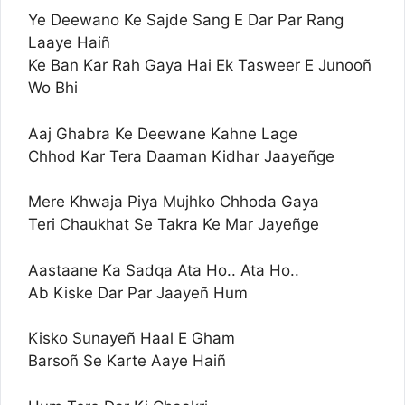
Ye Deewano Ke Sajde Sang E Dar Par Rang
Laaye Haiñ
Ke Ban Kar Rah Gaya Hai Ek Tasweer E Junooñ
Wo Bhi
Aaj Ghabra Ke Deewane Kahne Lage
Chhod Kar Tera Daaman Kidhar Jaayeñge
Mere Khwaja Piya Mujhko Chhoda Gaya
Teri Chaukhat Se Takra Ke Mar Jayeñge
Aastaane Ka Sadqa Ata Ho.. Ata Ho..
Ab Kiske Dar Par Jaayeñ Hum
Kisko Sunayeñ Haal E Gham
Barsoñ Se Karte Aaye Haiñ