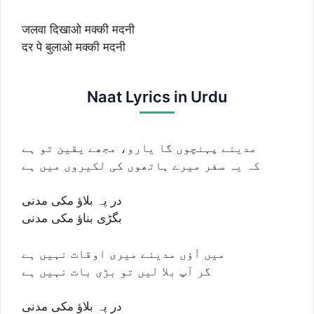
जलवा दिखाओ मक्की मदनी
दर पे बुलाओ मक्की मदनी
Naat Lyrics in Urdu
مدینے پہنچوں گا یارو، مجھے یقین تو ہے
کہ یہ سفر میرے ہاتھوں کی لکیروں میں ہے
در پہ بلاؤ مکی مدنی
بگڑی بناؤ مکی مدنی
میں آؤں مدینے میری اوقات نہیں ہے
گر آپ بلا لیں تو بڑی بات نہیں ہے
در پہ بلاؤ مکی مدنی