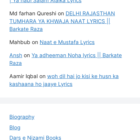
| Ya nabi Salam Alaika Lyrics
Md farhan Qureshi
on
DELHI RAJASTHAN
TUMHARA YA KHWAJA NAAT LYRICS ||
Barkate Raza
Mahbub
on
Naat e Mustafa Lyrics
Ansh
on
Ya adheeman Noha lyrics || Barkate
Raza
Aamir Iqbal
on
woh dil hai jo kisi ke husn ka
kashaana ho jaaye Lyrics
Biography
Blog
Dars e Nizami Books