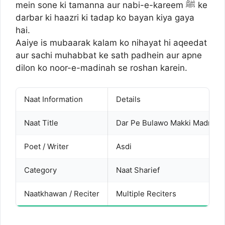
mein sone ki tamanna aur nabi-e-kareem ﷺ ke
darbar ki haazri ki tadap ko bayan kiya gaya
hai.
Aaiye is mubaarak kalam ko nihayat hi aqeedat
aur sachi muhabbat ke sath padhein aur apne
dilon ko noor-e-madinah se roshan karein.
Naat Information
Details
Naat Title
Dar Pe Bulawo Makki Madni
Poet / Writer
Asdi
Category
Naat Sharief
Naatkhawan / Reciter
Multiple Reciters