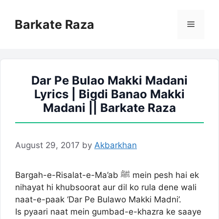
Skip
to
Barkate Raza
Menu
content
Dar Pe Bulao Makki Madani
Lyrics | Bigdi Banao Makki
Madani || Barkate Raza
August 29, 2017
by
Akbarkhan
Bargah-e-Risalat-e-Ma’ab ﷺ mein pesh hai ek
nihayat hi khubsoorat aur dil ko rula dene wali
naat-e-paak ‘Dar Pe Bulawo Makki Madni’.
Is pyaari naat mein gumbad-e-khazra ke saaye