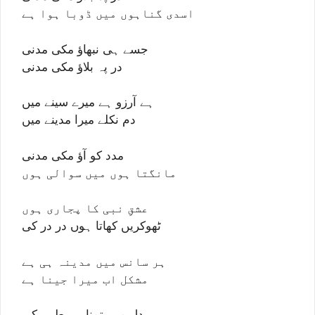
اسدی گناہوں میں ڈوبا ہوا ہے
جسے ہی نبھاؤ مکی مدنی
در پہ بلاؤ مکی مدنی
ہے آرزو ہے میرے سینے میں
دم نکلے میرا مدینے میں
مدد کو آؤ مکی مدنی
مانگتا ہوں میں سوالی ہوں
عشقِ نبی کا پجاری ہوں
ٹھوکریں کھاتا ہوں در در کی
ہر سانس میں مدینہ ہی ہے
مشکل اب میرا جینا ہے
دل میں تمنا ہے طیبہ کی