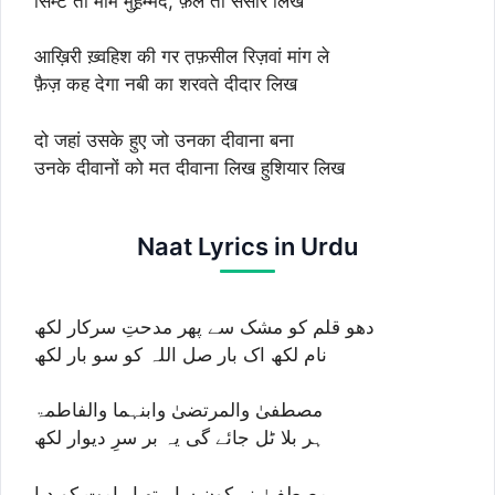
सिम्टे तो मीमे मुह़़म्मद, फ़ैले तो संसार लिख
आख़िरी ख़्वहिश की गर त़फ़सील रिज़वां मांग ले
फ़ैज़ कह देगा नबी का शरवते दीदार लिख
दो जहां उसके हुए जो उनका दीवाना बना
उनके दीवानों को मत दीवाना लिख हुशियार लिख
Naat Lyrics in Urdu
دھو قلم کو مشک سے پھر مدحتِ سرکار لکھ
نام لکھ اک بار صل اللہ کو سو بار لکھ
مصطفیٰ والمرتضیٰ وابنہما والفاطمۃ
ہر بلا ٹل جائے گی یہ بر سرِ دیوار لکھ
مصطفیٰ نے کون سا ہتھیار امت کو دیا