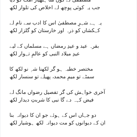
جب یہ کوئی پوچھ لے اخلاص کی تلوار لکھ
یہ ہے شہرِ مصطفیٰ اس کا ادب سے نام لے
کہکشاں کو ذرہ اور خارستان کو گلزار لکھ
بقرہ عید و عیدِ رمضاں ہے مسلماں کے لیے
عیدِ میلاد النبی کو عالمِ تہوار لکھ
مختصر خطبہ ہو گر لکھنا شہِ نو لکھ کا
سمٹے تو میمِ محمد، پھیلے تو سنسار لکھ
آخری خواہش کی گر تفصیل رضواں مانگ لے
فیض کہہ دے گا نبی کا شربتِ دیدار لکھ
دو جہاں اس کے ہوئے جو ان کا دیوانہ بنا
ان کے دیوانوں کو مت دیوانہ لکھ ہوشیار لکھ