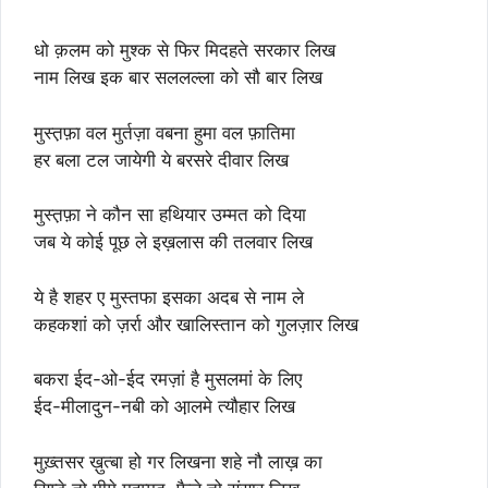
धो क़लम को मुश्क से फिर मिदहते सरकार लिख
नाम लिख इक बार सललल्ला को सौ बार लिख
मुस्त़फ़ा वल मुर्तज़ा वबना हुमा वल फ़ातिमा
हर बला टल जायेगी ये बरसरे दीवार लिख
मुस्त़फ़ा ने कौन सा हथियार उम्मत को दिया
जब ये कोई पूछ ले इख़लास की तलवार लिख
ये है शहर ए मुस्तफा इसका अदब से नाम ले
कहकशां को ज़र्रा और खालिस्तान को गुलज़ार लिख
बकरा ईद-ओ-ईद रमज़ां है मुसलमां के लिए
ईद-मीलादुन-नबी को आ़लमे त्यौहार लिख
मुख़्तसर ख़ुत्बा हो गर लिखना शहे नौ लाख़ का