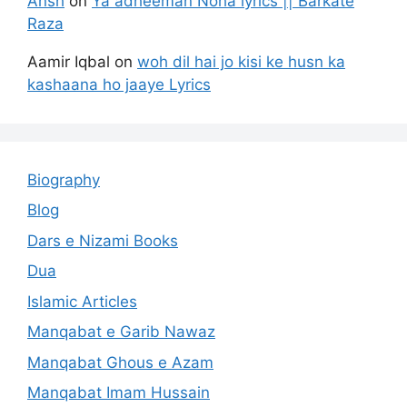
Ansh
on
Ya adheeman Noha lyrics || Barkate
Raza
Aamir Iqbal
on
woh dil hai jo kisi ke husn ka
kashaana ho jaaye Lyrics
Biography
Blog
Dars e Nizami Books
Dua
Islamic Articles
Manqabat e Garib Nawaz
Manqabat Ghous e Azam
Manqabat Imam Hussain