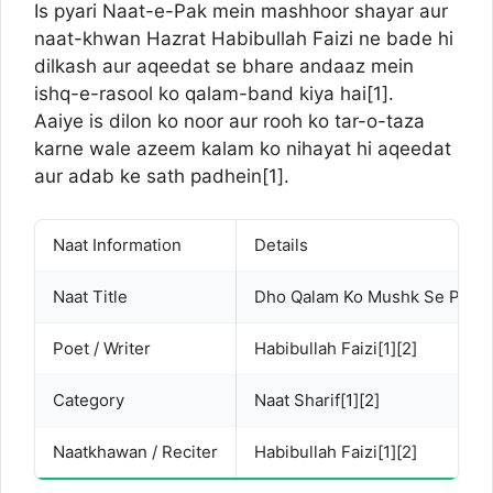
Is pyari Naat-e-Pak mein mashhoor shayar aur
naat-khwan Hazrat Habibullah Faizi ne bade hi
dilkash aur aqeedat se bhare andaaz mein
ishq-e-rasool ko qalam-band kiya hai[
1
].
Aaiye is dilon ko noor aur rooh ko tar-o-taza
karne wale azeem kalam ko nihayat hi aqeedat
aur adab ke sath padhein[
1
].
Naat Information
Details
Naat Title
Dho Qalam Ko Mushk Se Phir M
Poet / Writer
Habibullah Faizi[
1
][
2
]
Category
Naat Sharif[
1
][
2
]
Naatkhawan / Reciter
Habibullah Faizi[
1
][
2
]