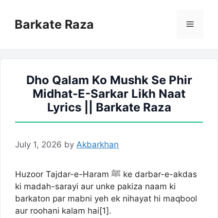
Skip
to
Barkate Raza
Menu
content
Dho Qalam Ko Mushk Se Phir
Midhat-E-Sarkar Likh Naat
Lyrics || Barkate Raza
July 1, 2026
by
Akbarkhan
Huzoor Tajdar-e-Haram ﷺ ke darbar-e-akdas
ki madah-sarayi aur unke pakiza naam ki
barkaton par mabni yeh ek nihayat hi maqbool
aur roohani kalam hai[
1
].