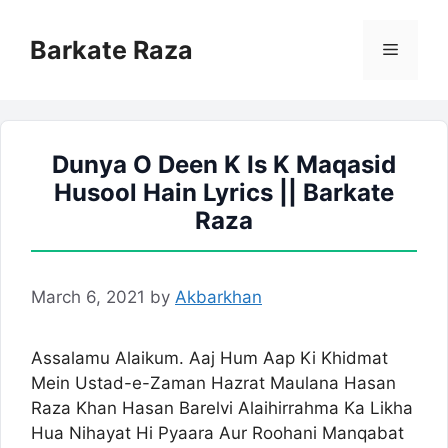
Skip
to
Barkate Raza
Menu
content
Dunya O Deen K Is K Maqasid
Husool Hain Lyrics || Barkate
Raza
March 6, 2021
by
Akbarkhan
Assalamu Alaikum. Aaj Hum Aap Ki Khidmat
Mein Ustad-e-Zaman Hazrat Maulana Hasan
Raza Khan Hasan Barelvi Alaihirrahma Ka Likha
Hua Nihayat Hi Pyaara Aur Roohani Manqabat