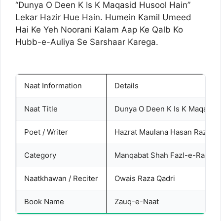
“Dunya O Deen K Is K Maqasid Husool Hain”
Lekar Hazir Hue Hain. Humein Kamil Umeed
Hai Ke Yeh Noorani Kalam Aap Ke Qalb Ko
Hubb-e-Auliya Se Sarshaar Karega.
Naat Information
Details
Naat Title
Dunya O Deen K Is K Maqasid 
Poet / Writer
Hazrat Maulana Hasan Raza Kh
Category
Manqabat Shah Fazl-e-Rasool
Naatkhawan / Reciter
Owais Raza Qadri
Book Name
Zauq-e-Naat