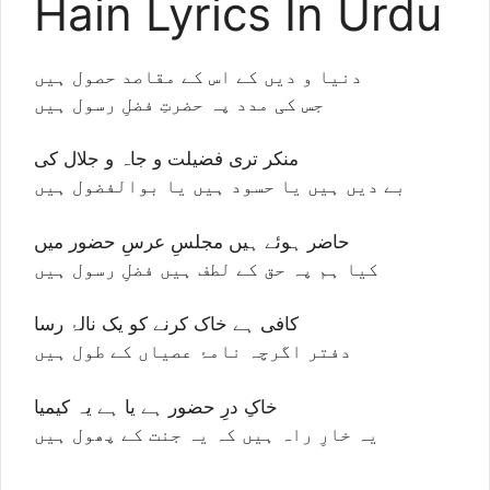
Hain Lyrics In Urdu
دنیا و دیں کے اس کے مقاصد حصول ہیں
جس کی مدد پہ حضرتِ فضلِ رسول ہیں
منکر تری فضیلت و جاہ و جلال کی
بے دیں ہیں یا حسود ہیں یا بوالفضول ہیں
حاضر ہوئے ہیں مجلسِ عرسِ حضور میں
کیا ہم پہ حق کے لطف ہیں فضلِ رسول ہیں
کافی ہے خاک کرنے کو یک نالۂ رسا
دفتر اگرچہ نامۂ عصیاں کے طول ہیں
خاکِ درِ حضور ہے یا ہے یہ کیمیا
یہ خارِ راہ ہیں کہ یہ جنت کے پھول ہیں