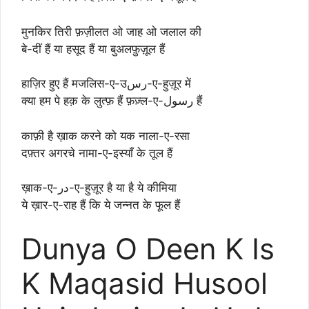
मुनकिर तिरी फ़ज़ीलत ओ जाह ओ जलाल की
बे-दीं हैं या हसूद हैं या बुअलफ़ुज़ूल हैं
हाज़िर हुए हैं मजलिस-ए-उرس-ए-हुज़ूर में
क्या हम पे हक़ के लुत्फ़ हैं फ़ज़्ल-ए-رسول हैं
काफ़ी है ख़ाक करने को यक नाला-ए-रसा
दफ़्तर अगरचे नामा-ए-इस्याँ के तूल हैं
ख़ाक-ए-در-ए-हुज़ूर है या है ये कीमिया
ये ख़ार-ए-राह हैं कि ये जन्नत के फूल हैं
Dunya O Deen K Is
K Maqasid Husool