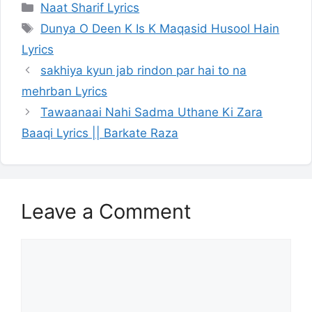
Categories
Naat Sharif Lyrics
Tags
Dunya O Deen K Is K Maqasid Husool Hain
Lyrics
sakhiya kyun jab rindon par hai to na
mehrban Lyrics
Tawaanaai Nahi Sadma Uthane Ki Zara
Baaqi Lyrics || Barkate Raza
Leave a Comment
Comment