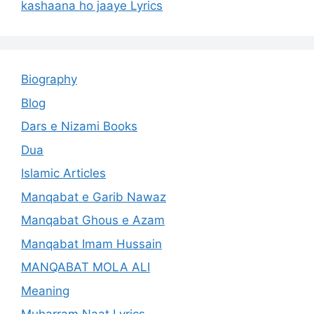
kashaana ho jaaye Lyrics
Biography
Blog
Dars e Nizami Books
Dua
Islamic Articles
Manqabat e Garib Nawaz
Manqabat Ghous e Azam
Manqabat Imam Hussain
MANQABAT MOLA ALI
Meaning