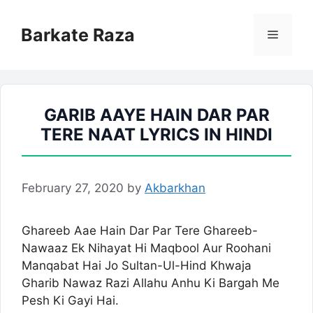
Skip
to
Barkate Raza
Menu
content
GARIB AAYE HAIN DAR PAR
TERE NAAT LYRICS IN HINDI
February 27, 2020
by
Akbarkhan
Ghareeb Aae Hain Dar Par Tere Ghareeb-
Nawaaz Ek Nihayat Hi Maqbool Aur Roohani
Manqabat Hai Jo Sultan-Ul-Hind Khwaja
Gharib Nawaz Razi Allahu Anhu Ki Bargah Me
Pesh Ki Gayi Hai.