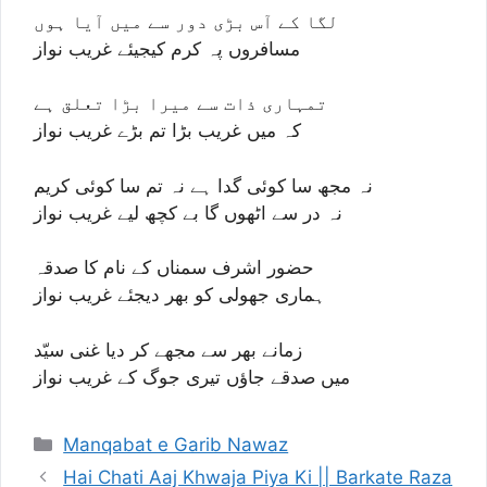
لگا کے آس بڑی دور سے میں آیا ہوں
مسافروں پہ کرم کیجیئے غریب نواز
تمہاری ذات سے میرا بڑا تعلق ہے
کہ میں غریب بڑا تم بڑے غریب نواز
نہ مجھ سا کوئی گدا ہے نہ تم سا کوئی کریم
نہ در سے اٹھوں گا بے کچھ لیے غریب نواز
حضور اشرف سمناں کے نام کا صدقہ
ہماری جھولی کو بھر دیجئے غریب نواز
زمانے بھر سے مجھے کر دیا غنی سیّد
میں صدقے جاؤں تیری جوگ کے غریب نواز
Categories
Manqabat e Garib Nawaz
Hai Chati Aaj Khwaja Piya Ki || Barkate Raza