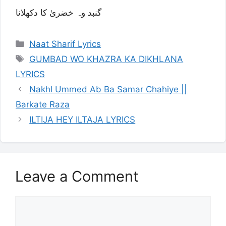
گنبد وہ خضریٰ کا دکھلانا
Categories
Naat Sharif Lyrics
Tags
GUMBAD WO KHAZRA KA DIKHLANA
LYRICS
Nakhl Ummed Ab Ba Samar Chahiye ||
Barkate Raza
ILTIJA HEY ILTAJA LYRICS
Leave a Comment
Comment