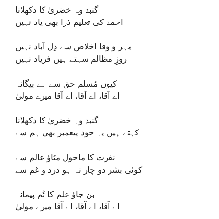
گنبد وہ خضریٰ کا دکھلانا
احمد کی تعلیم ذرا بھی یاد نہیں
مہر و وفا اخلاص سے دِل آباد نہیں
روزِ مظالم سہتے ہیں فریاد نہیں
کیوں مُسلم حق سے ہے بیگانہ
اے آقا، اے آقا، اے آقا میرے مولیٰ
گنبد وہ خضریٰ کا دکھلانا
کہتے ہیں یہ خود پیغمبر بھی ہم سے
نفرت کا ماحول مٹاؤ عالم سے
کوئی بشر دو چار نہ ہو درد و غم سے
بن جاؤ علم کا تُم پیمانہ
اے آقا، اے آقا، اے آقا میرے مولیٰ