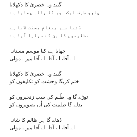
گنبد وہ خضریٰ کا دکھلانا
چارو طرف ایک نور کا ہالہ چھایا ہے
دُنیا میں پیغامِ محبّت لایا ہے
مظلوموں کا بن کے سہارا آیا ہے
چھایا ہے کیا موسم مستانہ
اے آقا، اے آقا، اے آقا میرے مولیٰ
گنبد وہ خضریٰ کا دکھلانا
ختم کریگا وحشت کو تکلیفوں کو
توڑے گا وہ ظُلم کی سب زنجیروں کو
بدلے گا ظلمت کی اُن تصویروں کو
ڈھاے گا ہر ظالم کا شانہ
اے آقا، اے آقا، اے آقا میرے مولیٰ