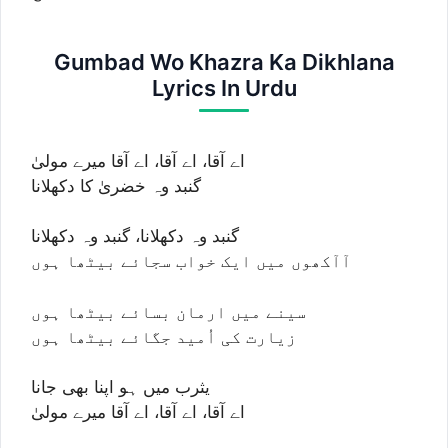
Gumbad Wo Khazra Ka Dikhlana
Lyrics In Urdu
اے آقا، اے آقا، اے آقا میرے مولیٰ
گنبد وہ خضریٰ کا دکھلانا
گنبد وہ دکھلانا، گنبد وہ دکھلانا
آآکھوں میں ایک خواب سجائے بیٹھا ہوں
سینے میں ارمان بسائے بیٹھا ہوں
زیارت کی اُمید جگائے بیٹھا ہوں
یثرب میں ہو اپنا بھی جانا
اے آقا، اے آقا، اے آقا میرے مولیٰ