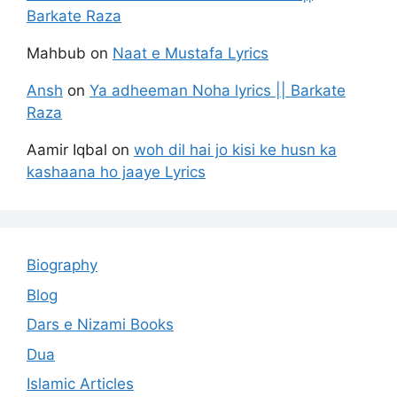
Barkate Raza
Mahbub
on
Naat e Mustafa Lyrics
Ansh
on
Ya adheeman Noha lyrics || Barkate
Raza
Aamir Iqbal
on
woh dil hai jo kisi ke husn ka
kashaana ho jaaye Lyrics
Biography
Blog
Dars e Nizami Books
Dua
Islamic Articles