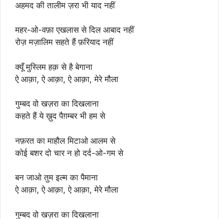
अहमद की तालीम ज़रा भी याद नहीं
महर-ओ-वफ़ा एखलास से दिल आबाद नहीं
रोज़ मज़ालिम सहते हैं फ़रियाद नहीं
क्यूँ मुस्लिम हक़ से है बेगाना
ऐ आक़ा, ऐ आक़ा, ऐ आक़ा, मेरे मौला
गुम्बद वो खज़रा का दिखलाना
कहते हैं ये ख़ुद पैग़म्बर भी हम से
नफ़रत का माहौल मिटाओ आलम से
कोई बशर दो चार न हो दर्द-ओ-गम से
बन जाओ तुम इल्म का पैमाना
ऐ आक़ा, ऐ आक़ा, ऐ आक़ा, मेरे मौला
गुम्बद वो खज़रा का दिखलाना