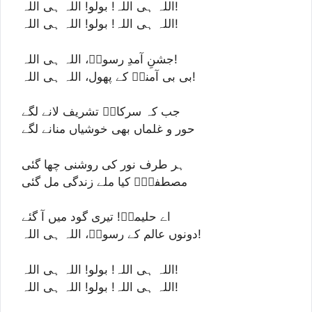
اللہ ہی اللہ! بولو! اللہ ہی اللہ!
اللہ ہی اللہ! بولو! اللہ ہی اللہ!
جشنِ آمدِ رسولؐ، اللہ ہی اللہ!
بی بی آمنہؑ کے پھول، اللہ ہی اللہ!
جب کہ سرکارؐ تشریف لانے لگے
حور و غلماں بھی خوشیاں منانے لگے
ہر طرف نور کی روشنی چھا گئی
مصطفیٰؐ کیا ملے زندگی مل گئی
اے حلیمہؑ! تیری گود میں آ گئے
دونوں عالم کے رسولؐ، اللہ ہی اللہ!
اللہ ہی اللہ! بولو! اللہ ہی اللہ!
اللہ ہی اللہ! بولو! اللہ ہی اللہ!