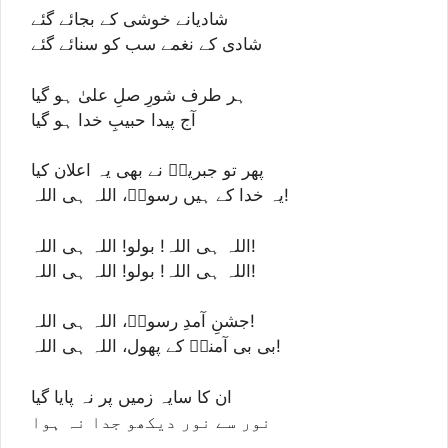
شادیانے خوشی کے بجائے گئے
شادی کے نغمے سب کو سنائے گئے
ہر طرف شورِ صلِ علیٰ ہو گیا
آج پیدا حبیبِ خدا ہو گیا
پھر تو جبریلؑ نے بھی یہ اعلان کیا
یہ خدا کے ہیں رسولؐ، اللہ ہی اللہ!
اللہ ہی اللہ! بولو! اللہ ہی اللہ!
اللہ ہی اللہ! بولو! اللہ ہی اللہ!
جشنِ آمدِ رسولؐ، اللہ ہی اللہ!
بی بی آمنہؑ کے پھول، اللہ ہی اللہ!
ان کا سایہ زمیں پر نہ پایا گیا
نور سے نور دیکھو جدا نہ ہوا