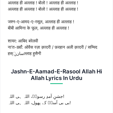
अल्लाह ही अल्लाह ! बोलो ! अल्लाह ही अल्लाह !
अल्लाह ही अल्लाह ! बोलो ! अल्लाह ही अल्लाह !
जश्न-ए-आमद-ए-रसूल, अल्लाह ही अल्लाह !
बीबी आमिना के फूल, अल्लाह ही अल्लाह !
शायर: आबिद बरेलवी
ना’त-ख़्वाँ: ओवैस रज़ा क़ादरी / फ़रहान अली क़ादरी / सय्यिद
हस्سانुल्लाह हुसैनी
Jashn-E-Aamad-E-Rasool Allah Hi
Allah Lyrics In Urdu
جشنِ آمدِ رسولؐ، اللہ ہی اللہ!
بی بی آمنہؑ کے پھول، اللہ ہی اللہ!