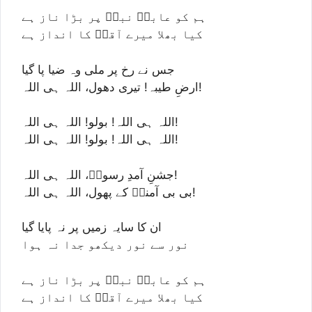
ہم کو عابدؔ نبیؐ پر بڑا ناز ہے
کیا بھلا میرے آقاؐ کا انداز ہے
جس نے رخ پر ملی وہ ضیا پا گیا
ارضِ طیبہ! تیری دھول، اللہ ہی اللہ!
اللہ ہی اللہ! بولو! اللہ ہی اللہ!
اللہ ہی اللہ! بولو! اللہ ہی اللہ!
جشنِ آمدِ رسولؐ، اللہ ہی اللہ!
بی بی آمنہؑ کے پھول، اللہ ہی اللہ!
ان کا سایہ زمیں پر نہ پایا گیا
نور سے نور دیکھو جدا نہ ہوا
ہم کو عابدؔ نبیؐ پر بڑا ناز ہے
کیا بھلا میرے آقاؐ کا انداز ہے