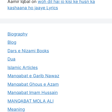
Aamir Iqbal
on
woh dil hai jo kisi ke husn ka
kashaana ho jaaye Lyrics
Biography
Blog
Dars e Nizami Books
Dua
Islamic Articles
Manqabat e Garib Nawaz
Manqabat Ghous e Azam
Manqabat Imam Hussain
MANQABAT MOLA ALI
Meaning