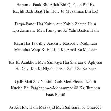
Haram-e-Paak Bhi Allah Bhi Qur’aan Bhi Ek
Kuchh Badi Baat Thi, Hote Jo Musalman Bhi Ek!
Firqa-Bandi Hai Kahiñ Aur Kahiñ Zaateñ Haiñ
Kya Zamaane Meñ Panap-ne Ki Yahi Baateñ Haiñ
Kaun Hai Taarik-e-Aaeen-e-Rasool-e-Mukhtaar
Maslehat Waqt Ki Hai Kis Ke Amal Ka Mei-aar
Kis Ki Aañkhoñ Meñ Samaaya Hai Sha’aar-e-Aghyaar
Ho Gayi Kis Ki Nigah Tarz-e-Salaf Se Be-zaar
Qalb Meñ Soz Nahiñ, Rooh Meñ Ehsaas Nahiñ
Kuchh Bhi Paighaam-e-Mohammadﷺ Ka, Tumheñ
Paas Nahiñ
Ja Ke Hote Haiñ Masaajid Meñ Saf-aara, To Ghareeb