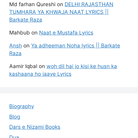
Md farhan Qureshi
on
DELHI RAJASTHAN
TUMHARA YA KHWAJA NAAT LYRICS ||
Barkate Raza
Mahbub
on
Naat e Mustafa Lyrics
Ansh
on
Ya adheeman Noha lyrics || Barkate
Raza
Aamir Iqbal
on
woh dil hai jo kisi ke husn ka
kashaana ho jaaye Lyrics
Biography
Blog
Dars e Nizami Books
Dua