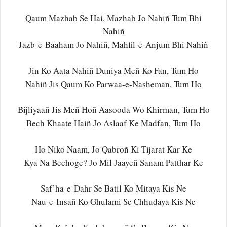
Qaum Mazhab Se Hai, Mazhab Jo Nahiñ Tum Bhi
Nahiñ
Jazb-e-Baaham Jo Nahiñ, Mahfil-e-Anjum Bhi Nahiñ
Jin Ko Aata Nahiñ Duniya Meñ Ko Fan, Tum Ho
Nahiñ Jis Qaum Ko Parwaa-e-Nasheman, Tum Ho
Bijliyaañ Jis Meñ Hoñ Aasooda Wo Khirman, Tum Ho
Bech Khaate Haiñ Jo Aslaaf Ke Madfan, Tum Ho
Ho Niko Naam, Jo Qabroñ Ki Tijarat Kar Ke
Kya Na Bechoge? Jo Mil Jaayeñ Sanam Patthar Ke
Saf’ha-e-Dahr Se Batil Ko Mitaya Kis Ne
Nau-e-Insañ Ko Ghulami Se Chhudaya Kis Ne