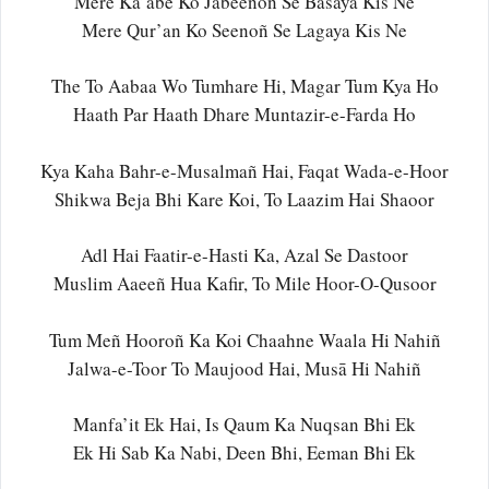
Mere Ka’abe Ko Jabeenoñ Se Basaya Kis Ne
Mere Qur’an Ko Seenoñ Se Lagaya Kis Ne
The To Aabaa Wo Tumhare Hi, Magar Tum Kya Ho
Haath Par Haath Dhare Muntazir-e-Farda Ho
Kya Kaha Bahr-e-Musalmañ Hai, Faqat Wada-e-Hoor
Shikwa Beja Bhi Kare Koi, To Laazim Hai Shaoor
Adl Hai Faatir-e-Hasti Ka, Azal Se Dastoor
Muslim Aaeeñ Hua Kafir, To Mile Hoor-O-Qusoor
Tum Meñ Hooroñ Ka Koi Chaahne Waala Hi Nahiñ
Jalwa-e-Toor To Maujood Hai, Musā Hi Nahiñ
Manfa’it Ek Hai, Is Qaum Ka Nuqsan Bhi Ek
Ek Hi Sab Ka Nabi, Deen Bhi, Eeman Bhi Ek