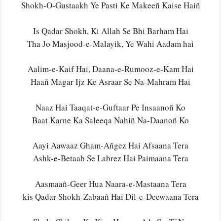
Shokh-O-Gustaakh Ye Pasti Ke Makeeñ Kaise Haiñ
Is Qadar Shokh, Ki Allah Se Bhi Barham Hai
Tha Jo Masjood-e-Malayik, Ye Wahi Aadam hai
Aalim-e-Kaif Hai, Daana-e-Rumooz-e-Kam Hai
Haañ Magar Ijz Ke Asraar Se Na-Mahram Hai
Naaz Hai Taaqat-e-Guftaar Pe Insaanoñ Ko
Baat Karne Ka Saleeqa Nahiñ Na-Daanoñ Ko
Aayi Aawaaz Gham-Añgez Hai Afsaana Tera
Ashk-e-Betaab Se Labrez Hai Paimaana Tera
Aasmaañ-Geer Hua Naara-e-Mastaana Tera
kis Qadar Shokh-Zabaañ Hai Dil-e-Deewaana Tera