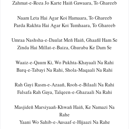
Zahmat-e-Roza Jo Karte Haiñ Gawaara, To Ghareeb
Naam Leta Hai Agar Koi Hamaara, To Ghareeb
Parda Rakhta Hai Agar Koi Tumhaara, To Ghareeb
Umraa Nashsha-e-Daulat Meñ Haiñ, Ghaafil Ham Se
Zinda Hai Millat-e-Baiza, Ghuraba Ke Dam Se
Waaiz-e-Qaum Ki, Wo Pukhta-Khayaali Na Rahi
Barq-e-Tabayi Na Rahi, Shola-Maqaali Na Rahi
Rah Gayi Rasm-e-Azaañ, Rooh-e-Bilaali Na Rahi
Falsafa Rah Gaya, Talqeen-e-Ghazaali Na Rahi
Masjideñ Marsiyaañ-Khwañ Haiñ, Ke Namazi Na
Rahe
Yaani Wo Sahib-e-Ausaaf-e-Hijaazi Na Rahe