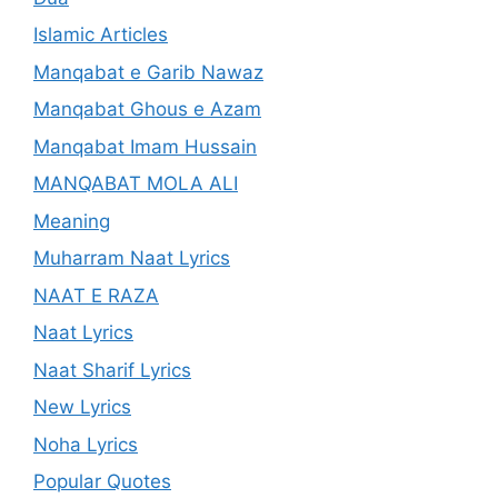
Islamic Articles
Manqabat e Garib Nawaz
Manqabat Ghous e Azam
Manqabat Imam Hussain
MANQABAT MOLA ALI
Meaning
Muharram Naat Lyrics
NAAT E RAZA
Naat Lyrics
Naat Sharif Lyrics
New Lyrics
Noha Lyrics
Popular Quotes