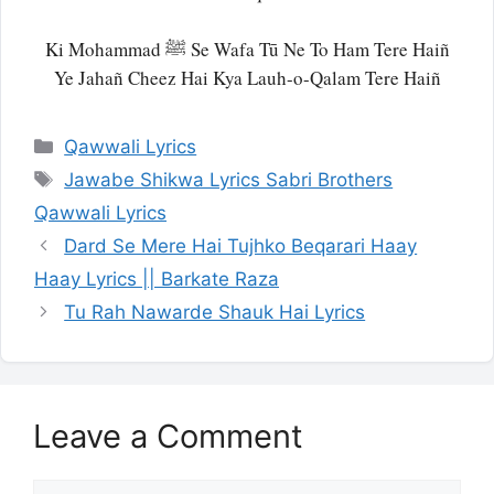
Ki Mohammad ﷺ Se Wafa Tū Ne To Ham Tere Haiñ
Ye Jahañ Cheez Hai Kya Lauh-o-Qalam Tere Haiñ
Categories
Qawwali Lyrics
Tags
Jawabe Shikwa Lyrics Sabri Brothers
Qawwali Lyrics
Dard Se Mere Hai Tujhko Beqarari Haay
Haay Lyrics || Barkate Raza
Tu Rah Nawarde Shauk Hai Lyrics
Leave a Comment
Comment