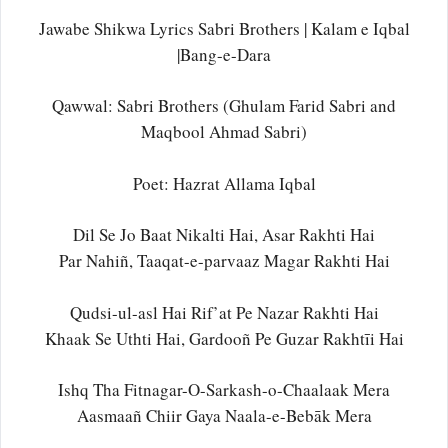
Jawabe Shikwa Lyrics Sabri Brothers | Kalam e Iqbal
|Bang-e-Dara
Qawwal: Sabri Brothers (Ghulam Farid Sabri and
Maqbool Ahmad Sabri)
Poet: Hazrat Allama Iqbal
Dil Se Jo Baat Nikalti Hai, Asar Rakhti Hai
Par Nahiñ, Taaqat-e-parvaaz Magar Rakhti Hai
Qudsi-ul-asl Hai Rif’at Pe Nazar Rakhti Hai
Khaak Se Uthti Hai, Gardooñ Pe Guzar Rakhtīi Hai
Ishq Tha Fitnagar-O-Sarkash-o-Chaalaak Mera
Aasmaañ Chiir Gaya Naala-e-Bebāk Mera