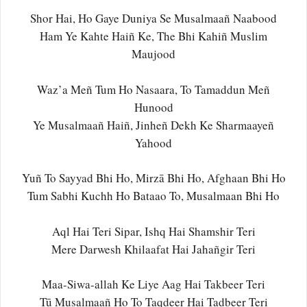
Shor Hai, Ho Gaye Duniya Se Musalmaañ Naabood
Ham Ye Kahte Haiñ Ke, The Bhi Kahiñ Muslim
Maujood
Waz’a Meñ Tum Ho Nasaara, To Tamaddun Meñ
Hunood
Ye Musalmaañ Haiñ, Jinheñ Dekh Ke Sharmaayeñ
Yahood
Yuñ To Sayyad Bhi Ho, Mirzā Bhi Ho, Afghaan Bhi Ho
Tum Sabhi Kuchh Ho Bataao To, Musalmaan Bhi Ho
Aql Hai Teri Sipar, Ishq Hai Shamshir Teri
Mere Darwesh Khilaafat Hai Jahañgir Teri
Maa-Siwa-allah Ke Liye Aag Hai Takbeer Teri
Tū Musalmaañ Ho To Taqdeer Hai Tadbeer Teri