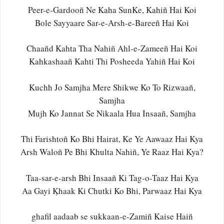
Peer-e-Gardooñ Ne Kaha SunKe, Kahiñ Hai Koi
Bole Sayyaare Sar-e-Arsh-e-Bareeñ Hai Koi
Chaañd Kahta Tha Nahiñ Ahl-e-Zameeñ Hai Koi
Kahkashaañ Kahti Thi Posheeda Yahiñ Hai Koi
Kuchh Jo Samjha Mere Shikwe Ko To Rizwaañ,
Samjha
Mujh Ko Jannat Se Nikaala Hua Insaañ, Samjha
Thi Farishtoñ Ko Bhi Hairat, Ke Ye Aawaaz Hai Kya
Arsh Waloñ Pe Bhi Khulta Nahiñ, Ye Raaz Hai Kya?
Taa-sar-e-arsh Bhi Insaañ Ki Tag-o-Taaz Hai Kya
Aa Gayi Ḳhaak Ki Chutki Ko Bhi, Parwaaz Hai Kya
ghafil aadaab se sukkaan-e-Zamiñ Kaise Haiñ