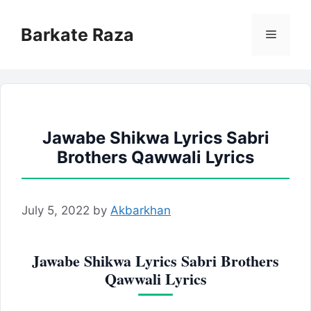
Skip
to
Barkate Raza
Menu
content
Jawabe Shikwa Lyrics Sabri
Brothers Qawwali Lyrics
July 5, 2022
by
Akbarkhan
Jawabe Shikwa Lyrics Sabri Brothers
Qawwali Lyrics