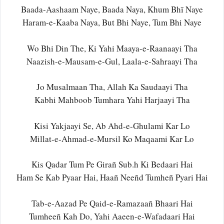
Baada-Aashaam Naye, Baada Naya, Khum Bhī Naye
Haram-e-Kaaba Naya, But Bhi Naye, Tum Bhi Naye
Wo Bhi Din The, Ki Yahi Maaya-e-Raanaayi Tha
Naazish-e-Mausam-e-Gul, Laala-e-Sahraayi Tha
Jo Musalmaan Tha, Allah Ka Saudaayi Tha
Kabhi Mahboob Tumhara Yahi Harjaayi Tha
Kisi Yakjaayi Se, Ab Ahd-e-Ghulami Kar Lo
Millat-e-Ahmad-e-Mursil Ko Maqaami Kar Lo
Kis Qadar Tum Pe Girañ Sub.h Ki Bedaari Hai
Ham Se Kab Pyaar Hai, Haañ Neeñd Tumheñ Pyari Hai
Tab-e-Aazad Pe Qaid-e-Ramazaañ Bhaari Hai
Tumheeñ Kah Do, Yahi Aaeen-e-Wafadaari Hai