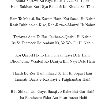
Shukr Shikwe Ko Kiya Husn-e-Ada Se, TūNe
Ham-Sukhan Kar Diya Bandoñ Ko Khuda Se, Tūne
Ham To Maa-il-Ba-Karam Haiñ, Koi Saa-il Hi Nahiñ
Raah Dikhlaa-eñ Kise, Rah-Raw-e-Manzil Hi Nahiñ
Tarbiyat Aam To Hai, Jauhar-e-Qaabil Hi Nahiñ
Jis Se Taameer Ho Aadam Ki, Ye Wo Gil Hi Nahiñ
Koi Qaabil Ho To Ham Shaan Kayi Dete Haiñ
Dhooñdhne Waaloñ Ko Duniya Bhi Nayi Dete Haiñ
Haath Be-Zor Haiñ, ilhaad Se Dil Khoogar Haiñ
Ummati, Baais-e-Ruswayi-e-Paighambar Haiñ
Büt-Shikan Uth Gaye, Baaqi Jo Rahe But-Gar Haiñ
Tha Baraheem Pidar Aur Pisar Aazar Haiñ