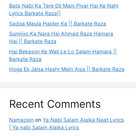
Bata Nabi Ka Tere Dil Main Piyar Hai Ke Nahi
Lyrics Barkate Raza||
Sadqa Maula Haider Ka || Barkate Raza
Sunniyo Ka Nara Hai Ahmad Raza Hamara
Hai || Barkate Raza
Hai Bekason Ke Wali Le Lo Salam Hamara ||
Barkate Raza
Hoga Ek Jalsa Hashr Mein Aisa || Barkate Raza
Recent Comments
Namazein
on
Ya Nabi Salam Alaika Naat Lyrics
| Ya nabi Salam Alaika Lyrics