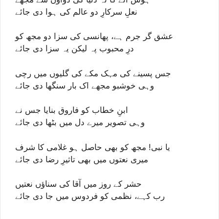
نعلِ سرکارِ دو عالم کی ہوا دی جائے
عشق گر جرم ہے، پھانسی کی سزا دو مجھ کو
درِ محبوب پہ لیکن یہ سزا دی جائے
جس پسینے کی مہک مکے کی گلیوں میں رچی
وہی خوشبو مجھے اک بار سنگھا دی جائے
ابنِ خطاب کو فاروق بنایا جس نے
وہی تصویر میرے دل میں بٹھا دی جائے
یا نبی! مجھ کو بھی حاصل ہو غلامی کا شرف
میری نعتوں میں بھی تاثیرِ رضا دی جائے
حشر کے روز میں آقا کی سناؤں نعتیں
رب کہے، نظمی کو فردوس میں جا دی جائے