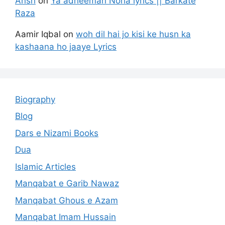
Ansh
on
Ya adheeman Noha lyrics || Barkate
Raza
Aamir Iqbal
on
woh dil hai jo kisi ke husn ka
kashaana ho jaaye Lyrics
Biography
Blog
Dars e Nizami Books
Dua
Islamic Articles
Manqabat e Garib Nawaz
Manqabat Ghous e Azam
Manqabat Imam Hussain