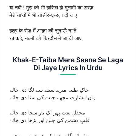
या नबी ! मुझ को भी हासिल हो ग़ुलामी का शरफ़
मेरी ना’तों में भी तासीर-ए-रज़ा दी जाए
हश्र के रोज़ मैं आक़ा की सुनाऊँ ना’तें
रब कहे, नज़्मी को फ़िरदौस में जा दी जाए
Khak-E-Taiba Mere Seene Se Laga
Di Jaye Lyrics In Urdu
خاکِ طیبہ میرے سینے سے لگا دی جائے
ہاں! بشارت مجھے جنت کی سنا دی جائے
محفلِ نعت پھر اک بار سجا دی جائے
قلبِ دشمن کی جلن اور بڑھا دی جائے
ہوش آئے گا نہ دنیا کی دواؤں سے مجھے