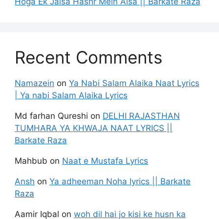
Hoga Ek Jalsa Hashr Mein Aisa || Barkate Raza
Recent Comments
Namazein
on
Ya Nabi Salam Alaika Naat Lyrics
| Ya nabi Salam Alaika Lyrics
Md farhan Qureshi
on
DELHI RAJASTHAN
TUMHARA YA KHWAJA NAAT LYRICS ||
Barkate Raza
Mahbub
on
Naat e Mustafa Lyrics
Ansh
on
Ya adheeman Noha lyrics || Barkate
Raza
Aamir Iqbal
on
woh dil hai jo kisi ke husn ka