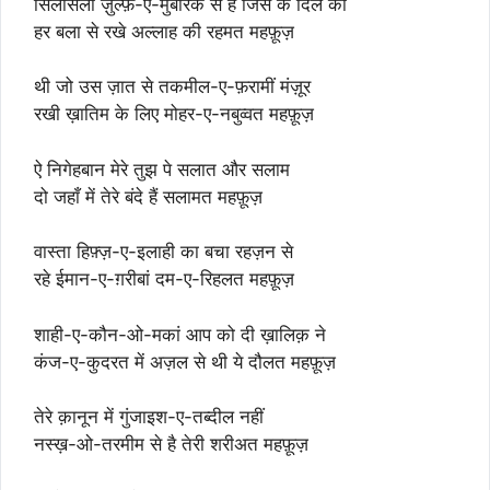
सिलसिला ज़ुल्फ़-ए-मुबारक से है जिस के दिल को
हर बला से रखे अल्लाह की रहमत महफ़ूज़
थी जो उस ज़ात से तकमील-ए-फ़रामीं मंज़ूर
रखी ख़ातिम के लिए मोहर-ए-नबुव्वत महफ़ूज़
ऐ निगेहबान मेरे तुझ पे सलात और सलाम
दो जहाँ में तेरे बंदे हैं सलामत महफ़ूज़
वास्ता हिफ़्ज़-ए-इलाही का बचा रहज़न से
रहे ईमान-ए-ग़रीबां दम-ए-रिहलत महफ़ूज़
शाही-ए-कौन-ओ-मकां आप को दी ख़ालिक़ ने
कंज-ए-कुदरत में अज़ल से थी ये दौलत महफ़ूज़
तेरे क़ानून में गुंजाइश-ए-तब्दील नहीं
नस्ख़-ओ-तरमीम से है तेरी शरीअत महफ़ूज़