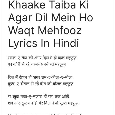
Khaake Taiba Ki
Agar Dil Mein Ho
Waqt Mehfooz
Lyrics In Hindi
खाक-ए-तैबा की अगर दिल में हो वक़्त महफ़ूज़
ऐब कोरी से रहे चश्म-ए-बसीरत महफ़ूज़
दिल में रोशन हो अगर शम-ए-विला-ए-मौला
दुज़्द-ए-शैतान से रहे दीन की दौलत महफ़ूज़
या ख़ुदा महव-ए-नज़ारा हों यहां तक आंखें
शक्ल-ए-क़ुरआन हो मेरे दिल में वो सूरत महफ़ूज़