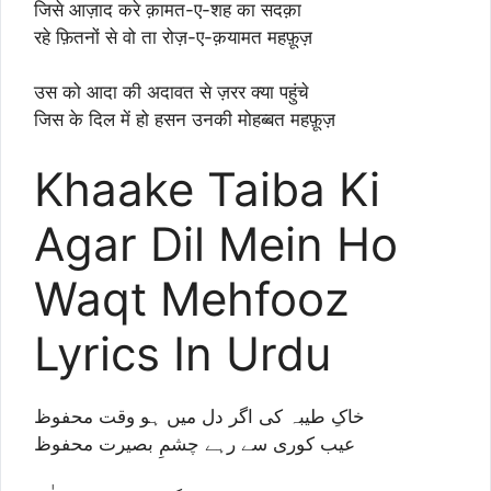
जिसे आज़ाद करे क़ामत-ए-शह का सदक़ा
रहे फ़ितनों से वो ता रोज़-ए-क़यामत महफ़ूज़
उस को आदा की अदावत से ज़रर क्या पहुंचे
जिस के दिल में हो हसन उनकी मोहब्बत महफ़ूज़
Khaake Taiba Ki
Agar Dil Mein Ho
Waqt Mehfooz
Lyrics In Urdu
خاکِ طیبہ کی اگر دل میں ہو وقت محفوظ
عیب کوری سے رہے چشمِ بصیرت محفوظ