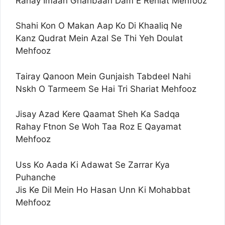
Rahay Imaan Gharibaan Dam E Rehlat Mehfooz
Shahi Kon O Makan Aap Ko Di Khaaliq Ne
Kanz Qudrat Mein Azal Se Thi Yeh Doulat
Mehfooz
Tairay Qanoon Mein Gunjaish Tabdeel Nahi
Nskh O Tarmeem Se Hai Tri Shariat Mehfooz
Jisay Azad Kere Qaamat Sheh Ka Sadqa
Rahay Ftnon Se Woh Taa Roz E Qayamat
Mehfooz
Uss Ko Aada Ki Adawat Se Zarrar Kya
Puhanche
Jis Ke Dil Mein Ho Hasan Unn Ki Mohabbat
Mehfooz