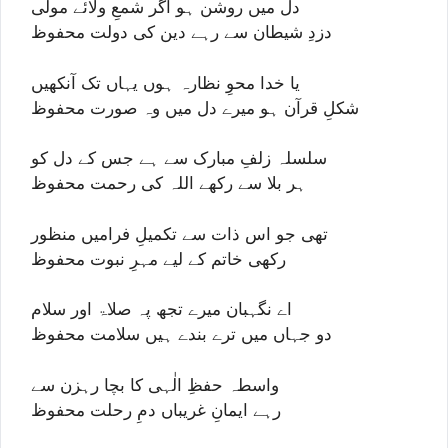
دل میں روشن ہو اگر شمعِ ولائے مولٰی
دزدِ شیطان سے رہے دین کی دولت محفوظ
یا خدا محوِ نظارہ ہوں یہاں تک آنکھیں
شکلِ قرآن ہو میرے دل میں وہ صورت محفوظ
سلسلہ زلفِ مبارک سے ہے جس کے دل کو
ہر بلا سے رکھے اللہ کی رحمت محفوظ
تھی جو اس ذات سے تکمیلِ فرامیں منظور
رکھی خاتم کے لیے مہرِ نبوت محفوظ
اے نگہبان میرے تجھ پہ صلاۃ اور سلام
دو جہاں میں ترے بندے ہیں سلامت محفوظ
واسطہ حفظِ الٰہی کا بچا رہزن سے
رہے ایمانِ غریباں دمِ رحلت محفوظ