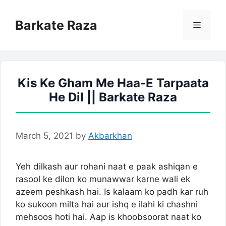
Skip
to
Barkate Raza
Menu
content
Kis Ke Gham Me Haa-E Tarpaata
He Dil || Barkate Raza
March 5, 2021
by
Akbarkhan
Yeh dilkash aur rohani naat e paak ashiqan e
rasool ke dilon ko munawwar karne wali ek
azeem peshkash hai. Is kalaam ko padh kar ruh
ko sukoon milta hai aur ishq e ilahi ki chashni
mehsoos hoti hai. Aap is khoobsoorat naat ko