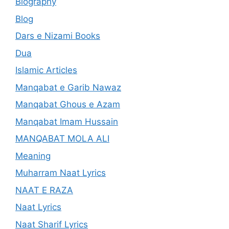
Biography
Blog
Dars e Nizami Books
Dua
Islamic Articles
Manqabat e Garib Nawaz
Manqabat Ghous e Azam
Manqabat Imam Hussain
MANQABAT MOLA ALI
Meaning
Muharram Naat Lyrics
NAAT E RAZA
Naat Lyrics
Naat Sharif Lyrics