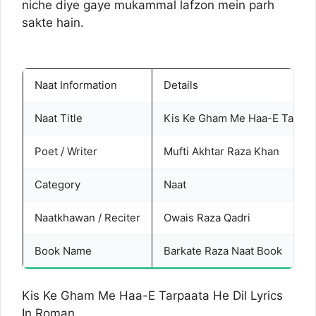
niche diye gaye mukammal lafzon mein parh
sakte hain.
Naat Information
Details
Naat Title
Kis Ke Gham Me Haa-E Tarpaat
Poet / Writer
Mufti Akhtar Raza Khan
Category
Naat
Naatkhawan / Reciter
Owais Raza Qadri
Book Name
Barkate Raza Naat Book
Kis Ke Gham Me Haa-E Tarpaata He Dil Lyrics
In Roman