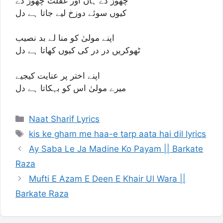
چھوڑ دے ہاں اور غفلت چھوڑ دے
کیوں سوئے دوزخ لیے جاتا ہے دل
اپنے مولیٰ کو منا لے بد نصیب
ٹھوکریں در در کی کیوں کھاتا ہے دل
اپنے اختر پر عنایت کیجیے
میرے مولیٰ اس کو بہکاتا ہے دل
Categories
Naat Sharif Lyrics
Tags
kis ke gham me haa-e tarp aata hai dil lyrics
Ay Saba Le Ja Madine Ko Payam || Barkate
Raza
Mufti E Azam E Deen E Khair Ul Wara ||
Barkate Raza