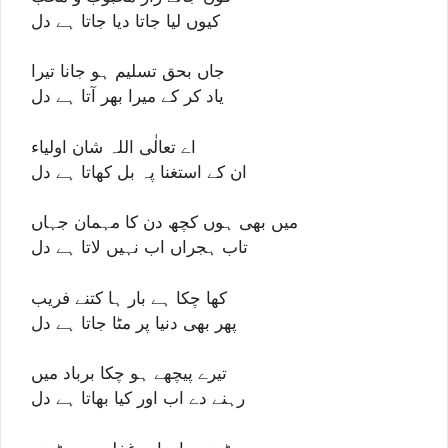
کیوں لیا جاتا دیا جاتا ہے دل
جاں بحق تسلیم ہو جانا تیرا
یاد کر کے میرا بھر آتا ہے دل
اے تعالٰی اللہ شان اولیاء
ان کے استغنا پہ بل کھاتا ہے دل
میں بھی ہوں کچھ دن کا مہمان جہاں
تاب ہجراں اب نہیں لاتا ہے دل
کھا چکا ہے بار ہا کتنے فریب
پھر بھی دنیا پر مٹا جاتا ہے دل
تیرے پیچھے ہو چکا برباد میں
رہنے دے اب اور کیا بھاتا ہے دل