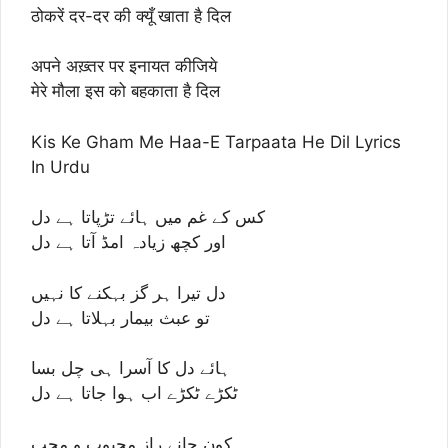
ठोकरें दर-दर की क्यूँ खाता है दिल
अपने अख़्तर पर इनायत कीजिये
मेरे मौला इस को बहकाता है दिल
Kis Ke Gham Me Haa-E Tarpaata He Dil Lyrics
In Urdu
کس کے غم میں ہائے تڑپاتا ہے دل
اور کچھ زیادہ امڈ آتا ہے دل
دل تیرا ہر گز بہکنے کا نہیں
تو عبث بیمار بہلاتا ہے دل
ہائے دل کا آسرا ہی چل بسا
ٹکڑے ٹکڑے اب ہوا جاتا ہے دل
کون جانے راز محبوب و محب