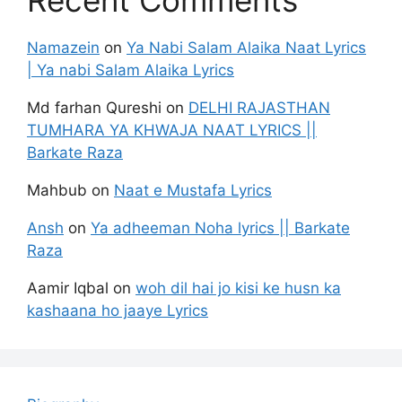
Recent Comments
Namazein
on
Ya Nabi Salam Alaika Naat Lyrics
| Ya nabi Salam Alaika Lyrics
Md farhan Qureshi
on
DELHI RAJASTHAN
TUMHARA YA KHWAJA NAAT LYRICS ||
Barkate Raza
Mahbub
on
Naat e Mustafa Lyrics
Ansh
on
Ya adheeman Noha lyrics || Barkate
Raza
Aamir Iqbal
on
woh dil hai jo kisi ke husn ka
kashaana ho jaaye Lyrics