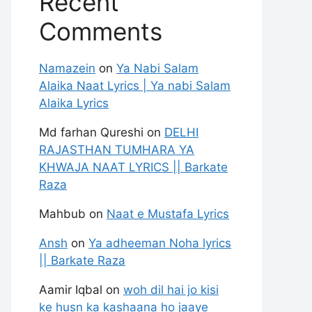
Recent
Comments
Namazein
on
Ya Nabi Salam
Alaika Naat Lyrics | Ya nabi Salam
Alaika Lyrics
Md farhan Qureshi
on
DELHI
RAJASTHAN TUMHARA YA
KHWAJA NAAT LYRICS || Barkate
Raza
Mahbub
on
Naat e Mustafa Lyrics
Ansh
on
Ya adheeman Noha lyrics
|| Barkate Raza
Aamir Iqbal
on
woh dil hai jo kisi
ke husn ka kashaana ho jaaye