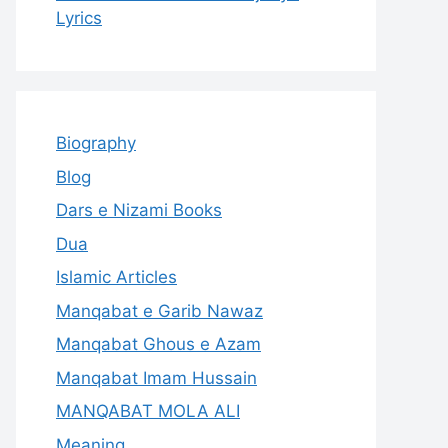
Lyrics
Biography
Blog
Dars e Nizami Books
Dua
Islamic Articles
Manqabat e Garib Nawaz
Manqabat Ghous e Azam
Manqabat Imam Hussain
MANQABAT MOLA ALI
Meaning