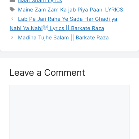
Naat Sharif Lyrics
Tags
Maine Zam Zam Ka jab Piya Paani LYRICS
Lab Pe Jari Rahe Ye Sada Har Ghadi ya
Nabi Ya Nabiﷺ Lyrics || Barkate Raza
Madina Tujhe Salam || Barkate Raza
Leave a Comment
Comment