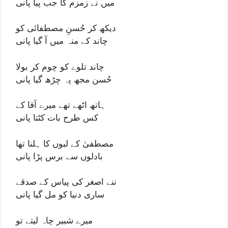
میں نے زمزم کا جب پیا پانی
دیکھ کر حُسنِ مصطفائی کو
چاند کے منہ میں آ گیا پانی
چاند تلوے کو چوم کر بولا
حُسن مجھ پہ چڑھ گیا پانی
ہاتھ اٹھے تھے میرے آقا کے
کس طرح بات کٹتا پانی
مصطفیٰ کے لبوں کا ہلنا تھا
بادلوں سے برس پڑا پانی
ننے اصغر کی پیاس کے صدقے
ساری دنیا کو مل گیا پانی
میرے شبیر چاہ لیتے تو