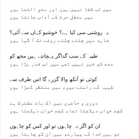
میں لب کشا نہیں ہوں اور محوِ التجا ہوں
میں محفلِ حرم کے آداب جانتا ہوں
یہ روشنی سی کیا ہے؟ خوشبو کہاں سے آئی؟
شاید میں چلتے چلتے روضے تک آ گیا ہوں
طیبہ کے سب گداگر پہچانتے ہیں مجھ کو
مجھ کو خبر نہیں تھی میں اس قدر بڑا ہوں
کوئی تو آنکھ والا گزرے گا اس طرف سے
طیبہ کے راستے میں، میں منتظر کھڑا ہوں
دوری و حاضری میں اک بات مشترک ہے
کچھ خواب دیکھتا تھا، کچھ خواب دیکھتا ہوں
ان کو اگر نہ چاہوں تو اور کس کو چاہوں
جو ہیں خدا کے پیارے، میں ان کو چاہتا ہوں