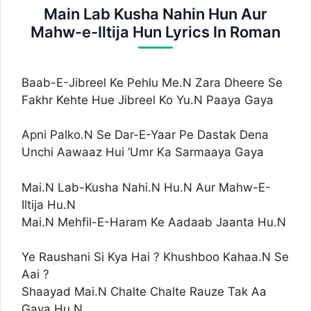
Main Lab Kusha Nahin Hun Aur
Mahw-e-Iltija Hun Lyrics In Roman
Baab-E-Jibreel Ke Pehlu Me.N Zara Dheere Se
Fakhr Kehte Hue Jibreel Ko Yu.N Paaya Gaya
Apni Palko.N Se Dar-E-Yaar Pe Dastak Dena
Unchi Aawaaz Hui ‘Umr Ka Sarmaaya Gaya
Mai.N Lab-Kusha Nahi.N Hu.N Aur Mahw-E-
Iltija Hu.N
Mai.N Mehfil-E-Haram Ke Aadaab Jaanta Hu.N
Ye Raushani Si Kya Hai ? Khushboo Kahaa.N Se
Aai ?
Shaayad Mai.N Chalte Chalte Rauze Tak Aa
Gaya Hu.N