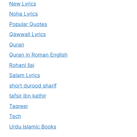
New Lyrics
Noha Lyrics
Popular Quotes
Qawwali Lyrics
Quran
Quran in Roman English
Rohani Ilaj
Salam Lyrics
short durood sharif
tafsir ibn kathir
Taqreer
Tech
Urdu Islamic Books