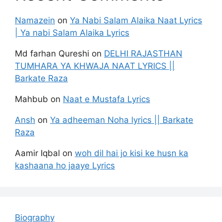
Namazein
on
Ya Nabi Salam Alaika Naat Lyrics
| Ya nabi Salam Alaika Lyrics
Md farhan Qureshi
on
DELHI RAJASTHAN
TUMHARA YA KHWAJA NAAT LYRICS ||
Barkate Raza
Mahbub
on
Naat e Mustafa Lyrics
Ansh
on
Ya adheeman Noha lyrics || Barkate
Raza
Aamir Iqbal
on
woh dil hai jo kisi ke husn ka
kashaana ho jaaye Lyrics
Biography