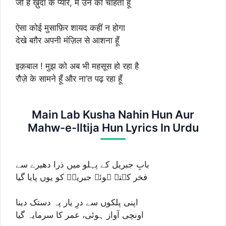
जो हैं ख़ुदा के प्यारे, मैं उन को चाहता हूँ
ऐसा कोई मुसाफ़िर शायद कहीं न होगा
देखे बग़ैर अपनी मंज़िल से आशना हूँ
इक़बाल ! मुझ को अब भी महसूस हो रहा है
रौज़े के सामने हूँ और ना’त पढ़ रहा हूँ
Main Lab Kusha Nahin Hun Aur
Mahw-e-Iltija Hun Lyrics In Urdu
بابِ جبریل کے پہلو میں ذرا دھیرے سے
فخر کہتے ہوئے جبریلؑ کو یوں پایا گیا
اپنی پلکوں سے درِ یار پہ دستک دینا
اونچی آواز ہوئی، عمر کا سرمایہ گیا