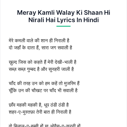
Meray Kamli Walay Ki Shaan Hi
Nirali Hai Lyrics In Hindi
मेरे कमली वाले की शान ही निराली है
दो जहाँ के दाता हैं, सारा जग सवाली है
ख़ुल्द जिस को कहते हैं मेरी देखी-भाली है
सब्ज़ सब्ज़ गुम्बद है और सुनहरी जाली है
चाँद की तरह उन को हम कहें तो मुजरिम हैं
चूँकि उन की चौखट पर चाँद भी सवाली है
छाँव महकी महकी है, धूप ठंडी ठंडी है
शहर-ए-मुस्तफ़ा तेरी बात ही निराली है
वो बिलाल-ए-हब्सी हों या ओवैस-ए-क़रनी हों