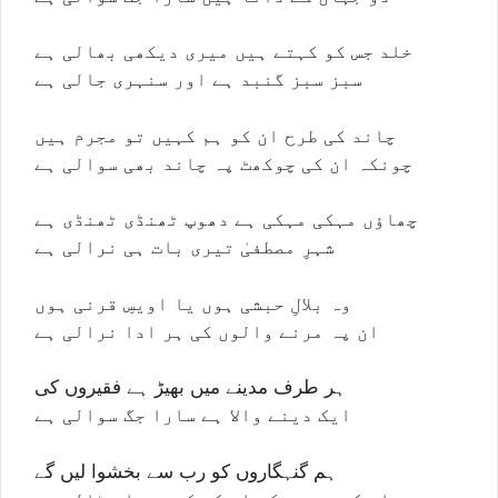
خلد جس کو کہتے ہیں میری دیکھی بھالی ہے
سبز سبز گنبد ہے اور سنہری جالی ہے
چاند کی طرح ان کو ہم کہیں تو مجرم ہیں
چونکہ ان کی چوکھٹ پہ چاند بھی سوالی ہے
چھاؤں مہکی مہکی ہے دھوپ ٹھنڈی ٹھنڈی ہے
شہرِ مصطفیٰ تیری بات ہی نرالی ہے
وہ بلالِ حبشی ہوں یا اویسِ قرنی ہوں
ان پہ مرنے والوں کی ہر ادا نرالی ہے
ہر طرف مدینے میں بھیڑ ہے فقیروں کی
ایک دینے والا ہے سارا جگ سوالی ہے
ہم گنہگاروں کو رب سے بخشوا لیں گے