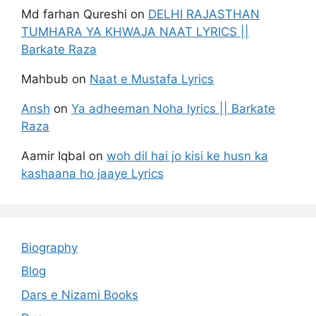
Md farhan Qureshi
on
DELHI RAJASTHAN
TUMHARA YA KHWAJA NAAT LYRICS ||
Barkate Raza
Mahbub
on
Naat e Mustafa Lyrics
Ansh
on
Ya adheeman Noha lyrics || Barkate
Raza
Aamir Iqbal
on
woh dil hai jo kisi ke husn ka
kashaana ho jaaye Lyrics
Biography
Blog
Dars e Nizami Books