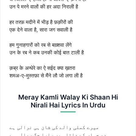
उन पे मरने वालों की हर अदा निराली है
हर तरफ़ मदीने में भीड़ है फ़क़ीरों की
एक देने वाला है, सारा जग सवाली है
हम गुनाहगारों को रब से बख़्शवा लेंगे
उन के रब ने कब उनकी कोई बात टाली है
क़ब्र के अन्धेरे का ऐ सईद क्या ख़तरा
शमअ-ए-मुस्तफ़ा से मैंने लौ जो लगा ली है
Meray Kamli Walay Ki Shaan Hi
Nirali Hai Lyrics In Urdu
میرے کملی والے کی شان ہی نرالی ہے
دو جہاں کے داتا ہیں سارا جگ سوالی ہے