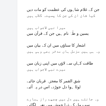
جن کے غلام شاہوں کی عظمت کو مات دیں
کیا شان ان کی جن کا پسینہ گلاب ہیں
میرا نبی لاجواب ہیں
یسین و طٰہٰ نام ہیں جن کے قرآن میں
اشعار کا سناؤں میں ان کے بیان میں
وہ ہی ہیں مزمل ہاں مدثر بھی وہی ہیں
طاقت کہاں سے لاؤں میں اپنی زبان میں
میرے نبی لاجواب ہیں
شق القمر کا معجزہ قربان جائیے
ٹوٹا ہوا دل جوڑنے اس در پہ آئیے
وہ جانتے ہیں دل میں چھپے راز ہمارے
سب مل کے ذرا جوش میں نعرہ لگائیے