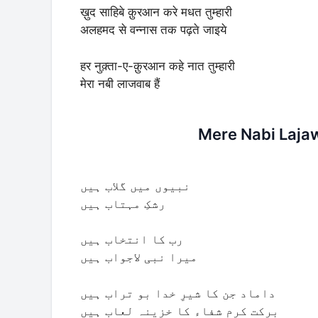
ख़ुद साहिबे क़ुरआन करे मधत तुम्हारी
अलहमद से वन्नास तक पढ़ते जाइये
हर नुक़्ता-ए-क़ुरआन कहे नात तुम्हारी
मेरा नबी लाजवाब हैं
Mere Nabi Lajaw
نبیوں میں گلاب ہیں
رشکِ مہتاب ہیں
رب کا انتخاب ہیں
میرا نبی لاجواب ہیں
داماد جن کا شیرِ خدا بو تراب ہیں
برکت کرم شفاء کا خزینہ لعاب ہیں