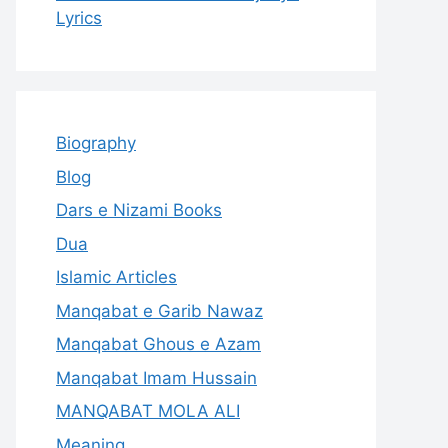
Lyrics
Biography
Blog
Dars e Nizami Books
Dua
Islamic Articles
Manqabat e Garib Nawaz
Manqabat Ghous e Azam
Manqabat Imam Hussain
MANQABAT MOLA ALI
Meaning