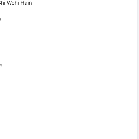
hi Wohi Hain
n
e