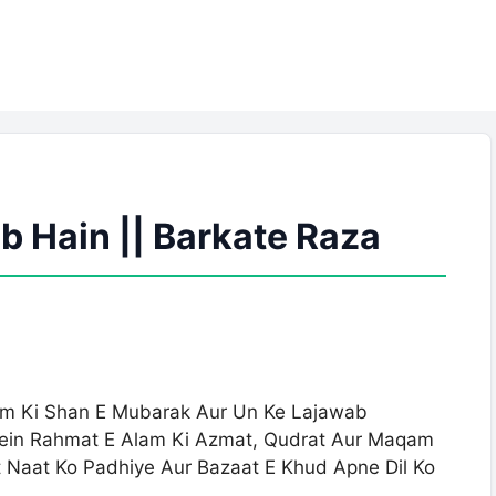
b Hain || Barkate Raza
eem Ki Shan E Mubarak Aur Un Ke Lajawab
 Mein Rahmat E Alam Ki Azmat, Qudrat Aur Maqam
t Naat Ko Padhiye Aur Bazaat E Khud Apne Dil Ko