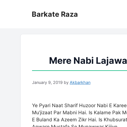
Skip
to
Barkate Raza
content
Mere Nabi Lajawa
January 9, 2019
by
Akbarkhan
Ye Pyari Naat Sharif Huzoor Nabi E Kar
Mu’jizaat Par Mabni Hai. Is Kalame Pak
E Buland Ka Azeem Zikr Hai. Is Khubsura
Anware Mustafa Se Munawwar Kijiye.