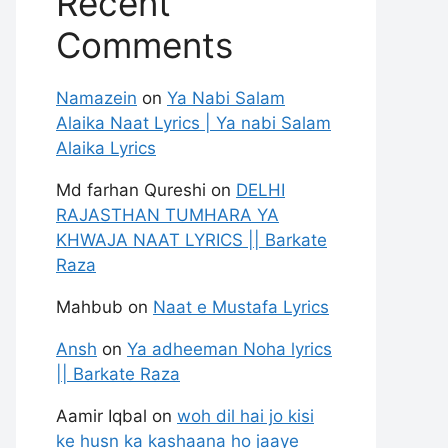
Recent
Comments
Namazein
on
Ya Nabi Salam
Alaika Naat Lyrics | Ya nabi Salam
Alaika Lyrics
Md farhan Qureshi
on
DELHI
RAJASTHAN TUMHARA YA
KHWAJA NAAT LYRICS || Barkate
Raza
Mahbub
on
Naat e Mustafa Lyrics
Ansh
on
Ya adheeman Noha lyrics
|| Barkate Raza
Aamir Iqbal
on
woh dil hai jo kisi
ke husn ka kashaana ho jaaye