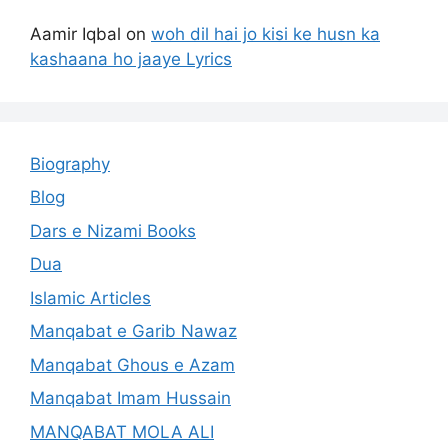
Aamir Iqbal
on
woh dil hai jo kisi ke husn ka
kashaana ho jaaye Lyrics
Biography
Blog
Dars e Nizami Books
Dua
Islamic Articles
Manqabat e Garib Nawaz
Manqabat Ghous e Azam
Manqabat Imam Hussain
MANQABAT MOLA ALI