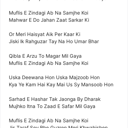
Muflis E Zindagi Ab Na Samjhe Koi
Mahwar E Do Jahan Zaat Sarkar Ki
Or Meri Haisyat Aik Per Kaar Ki
Jiski Ik Rahguzar Tay Na Ho Umar Bhar
Qibla E Arzu To Magar Mil Gaya
Muflis E Zindagi Ab Na Samjhe Koi
Uska Deewana Hon Uska Majzoob Hon
Kya Ye Kam Hai Kay Mai Us Sy Mansoob Hon
Sarhad E Hashar Tak Jaonga By Dharak
Mujhko Itna To Zaad E Safar Mil Gaya
Muflis E Zindagi Ab Na Samjhe Koi
Jis Taraf Sey Bhe Guzren Meri Khwahishen