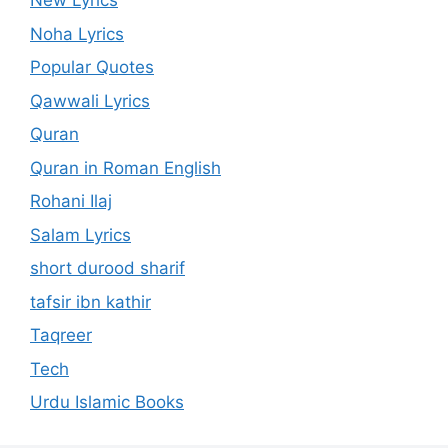
New Lyrics
Noha Lyrics
Popular Quotes
Qawwali Lyrics
Quran
Quran in Roman English
Rohani Ilaj
Salam Lyrics
short durood sharif
tafsir ibn kathir
Taqreer
Tech
Urdu Islamic Books