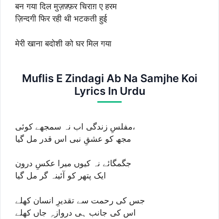
बन गया दिल मुज़फ़्फ़र चिराग़ ए हरम
ज़िन्दगी फिर रही थी भटकती हुई
मेरी खाना बदोशी को घर मिल गया
Muflis E Zindagi Ab Na Samjhe Koi
Lyrics In Urdu
مفلسِ زندگی اب نہ سمجھے کوئی،
مجھ کو عشقِ نبی اس قدر مل گیا
جگمگائے نہ کیوں میرا عکسِ درون
ایک پتھر کو آئینہ گر مل گیا
جس کی رحمت سے تقدیرِ انسان کھلے
اس کی جانب ہی دروازہِ جاں کھلے