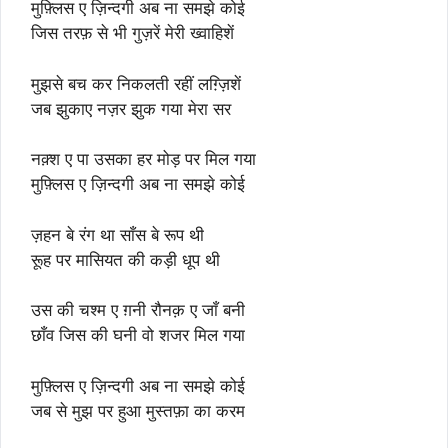
मुफ़्लिस ए ज़िन्दगी अब ना समझे कोई
जिस तरफ़ से भी गुज़रें मेरी ख्वाहिशें
मुझसे बच कर निकलती रहीं लग़्ज़िशें
जब झुकाए नज़र झुक गया मेरा सर
नक़्श ए पा उसका हर मोड़ पर मिल गया
मुफ़्लिस ए ज़िन्दगी अब ना समझे कोई
ज़हन बे रंग था साँस बे रूप थी
रूूह पर मासियत की कड़ी धूप थी
उस की चश्म ए ग़नी रौनक़ ए जाँ बनी
छाँव जिस की घनी वो शजर मिल गया
मुफ़्लिस ए ज़िन्दगी अब ना समझे कोई
जब से मुझ पर हुआ मुस्तफ़ा का करम