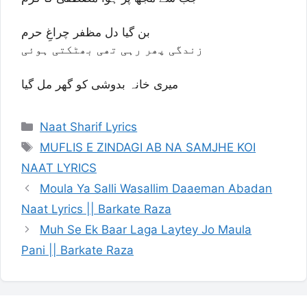
بن گیا دل مظفر چراغِ حرم
زندگی پھر رہی تھی بھٹکتی ہوئی
میری خانہ بدوشی کو گھر مل گیا
Categories
Naat Sharif Lyrics
Tags
MUFLIS E ZINDAGI AB NA SAMJHE KOI
NAAT LYRICS
Moula Ya Salli Wasallim Daaeman Abadan
Naat Lyrics || Barkate Raza
Muh Se Ek Baar Laga Laytey Jo Maula
Pani || Barkate Raza