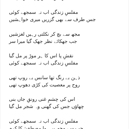
مفلسِ زندگی اب نہ سمجھے کوئی
جس طرف سے بھی گزریں میری خواہشیں
مجھ سے بچ کر نکلتی رہیں لغزشیں
جب جھکائے نظر جھک گیا میرا سر
نقشِ پا اس کا ہر موڑ پر مل گیا
مفلسِ زندگی اب نہ سمجھے کوئی
ذہن بے رنگ تھا سانس بے روپ تھی
روح پر معصیت کی کڑی دھوپ تھی
اس کی چشمِ غنی رونقِ جاں بنی
چھاؤں جس کی گھنی وہ شجر مل گیا
مفلسِ زندگی اب نہ سمجھے کوئی
جب سے مجھ پر ہوا مصطفیٰ کا کرم