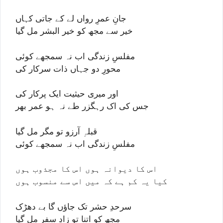
جانِ عمرِ رواں لے کے جاتی کہاں
خیر سے مجھ کو خیر البشر مل گیا
مفلسِ زندگی اب نہ سمجھے کوئی
محورِ دو جہاں ذات سرکار کی
اور میری حیثیت ایک پرکار کی
جس کی اک رہگزر طے نہ ہو عمر بھر
قبلہِ آرزو تو مگر مل گیا
مفلسِ زندگی اب نہ سمجھے کوئی
اس کا دیوانہ ہوں اس کا مجذوب ہوں
کیا یہ کم ہے کہ میں اس سے منسوب ہوں
سرحدِ حشر تک جاؤں گا بے دھڑک
مجھ کو اتنا تو زادِ سفر مل گیا