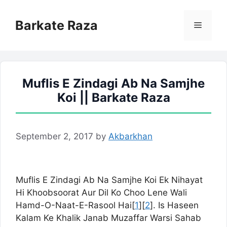
Skip
to
Barkate Raza
Menu
content
Muflis E Zindagi Ab Na Samjhe
Koi || Barkate Raza
September 2, 2017
by
Akbarkhan
Muflis E Zindagi Ab Na Samjhe Koi Ek Nihayat
Hi Khoobsoorat Aur Dil Ko Choo Lene Wali
Hamd-O-Naat-E-Rasool Hai[
1
][
2
]. Is Haseen
Kalam Ke Khalik Janab Muzaffar Warsi Sahab