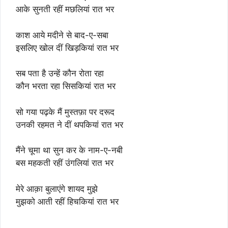
आके सुनती रहीं मछलियां रात भर
काश आये मदीने से बाद-ए-सबा
इसलिए खोल दीं खिड़कियां रात भर
सब पता है उन्हें कौन रोता रहा
कौन भरता रहा सिसकियां रात भर
सो गया पढ़के मैं मुस्तफ़ा पर दरूद
उनकी रहमत ने दीं थपकियां रात भर
मैंने चूमा था सुन कर के नाम-ए-नबी
बस महकती रहीं उंगलियां रात भर
मेरे आक़ा बुलाएंगे शायद मुझे
मुझको आती रहीं हिचकियां रात भर