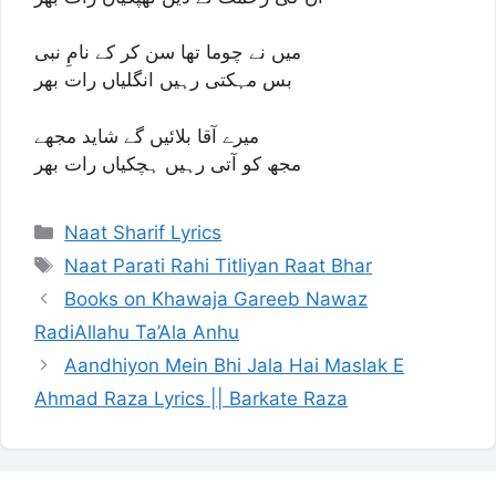
میں نے چوما تھا سن کر کے نامِ نبی
بس مہکتی رہیں انگلیاں رات بھر
میرے آقا بلائیں گے شاید مجھے
مجھ کو آتی رہیں ہچکیاں رات بھر
Categories
Naat Sharif Lyrics
Tags
Naat Parati Rahi Titliyan Raat Bhar
Books on Khawaja Gareeb Nawaz
RadiAllahu Ta’Ala Anhu
Aandhiyon Mein Bhi Jala Hai Maslak E
Ahmad Raza Lyrics || Barkate Raza