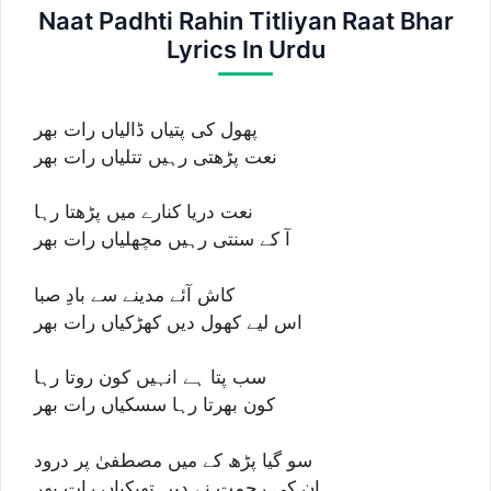
Naat Padhti Rahin Titliyan Raat Bhar
Lyrics In Urdu
پھول کی پتیاں ڈالیاں رات بھر
نعت پڑھتی رہیں تتلیاں رات بھر
نعت دریا کنارے میں پڑھتا رہا
آ کے سنتی رہیں مچھلیاں رات بھر
کاش آئے مدینے سے بادِ صبا
اس لیے کھول دیں کھڑکیاں رات بھر
سب پتا ہے انہیں کون روتا رہا
کون بھرتا رہا سسکیاں رات بھر
سو گیا پڑھ کے میں مصطفیٰ پر درود
ان کی رحمت نے دیں تھپکیاں رات بھر