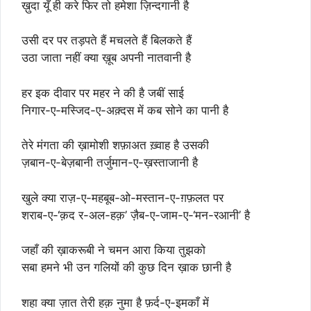
ख़ुदा यूँ ही करे फिर तो हमेशा ज़िन्दगानी है
उसी दर पर तड़पते हैं मचलते हैं बिलकते हैं
उठा जाता नहीं क्या ख़ूब अपनी नातवानी है
हर इक दीवार पर महर ने की है जबीं साई
निगार-ए-मस्जिद-ए-अक़्दस में कब सोने का पानी है
तेरे मंगता की ख़ामोशी शफ़ाअत ख़्वाह है उसकी
ज़बान-ए-बेज़बानी तर्जुमान-ए-ख़स्ताजानी है
खुले क्या राज़-ए-महबूब-ओ-मस्तान-ए-ग़फ़लत पर
शराब-ए-‘क़द र-अल-हक़’ ज़ैब-ए-जाम-ए-‘मन-रआनी’ है
जहाँ की ख़ाकरूबी ने चमन आरा किया तुझको
सबा हमने भी उन गलियों की कुछ दिन ख़ाक छानी है
शहा क्या ज़ात तेरी हक़ नुमा है फ़र्द-ए-इमकाँ में