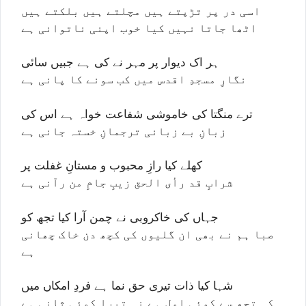
اسی در پر تڑپتے ہیں مچلتے ہیں بلکتے ہیں
اٹھا جاتا نہیں کیا خوب اپنی ناتوانی ہے
ہر اک دیوار پر مہر نے کی ہے جبیں سائی
نگارِ مسجدِ اقدس میں کب سونے کا پانی ہے
ترے منگتا کی خاموشی شفاعت خواہ ہے اس کی
زبانِ بے زبانی ترجمانِ خستہ جانی ہے
کھلے کیا رازِ محبوب و مستانِ غفلت پر
شرابِ قد رأى الحق زیبِ جامِ من رآنی ہے
جہاں کی خاکروبی نے چمن آرا کیا تجھ کو
صبا ہم نے بھی ان گلیوں کی کچھ دن خاک چھانی
ہے
شہا کیا ذات تیری حق نما ہے فردِ امکاں میں
کہ تجھ سے کوئی اول ہے نہ تیرا کوئی ثانی ہے