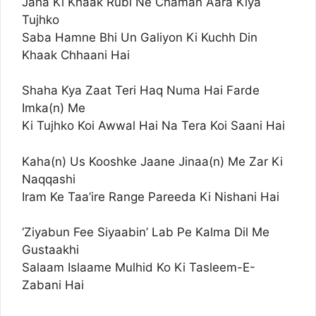
Jaha Ki Khaak Rubi Ne Chaman Aara Kiya
Tujhko
Saba Hamne Bhi Un Galiyon Ki Kuchh Din
Khaak Chhaani Hai
Shaha Kya Zaat Teri Haq Numa Hai Farde
Imka(n) Me
Ki Tujhko Koi Awwal Hai Na Tera Koi Saani Hai
Kaha(n) Us Kooshke Jaane Jinaa(n) Me Zar Ki
Naqqashi
Iram Ke Taa’ire Range Pareeda Ki Nishani Hai
‘Ziyabun Fee Siyaabin’ Lab Pe Kalma Dil Me
Gustaakhi
Salaam Islaame Mulhid Ko Ki Tasleem-E-
Zabani Hai