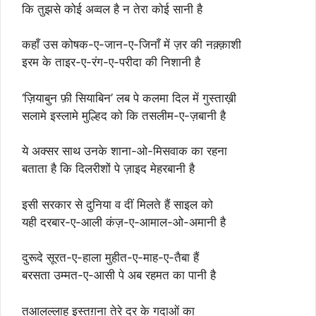
कि तुझसे कोई अव्वल है न तेरा कोई सानी है
कहाँ उस कोषक-ए-जान-ए-जिनाँ में ज़र की नक़्क़ाशी
इरम के ताइर-ए-रंग-ए-परीदा की निशानी है
‘ज़ियाबुन फ़ी सियाबिन’ लब पे कलमा दिल में गुस्ताख़ी
सलामे इस्लामे मुल्हिद को कि तसलीम-ए-ज़बानी है
ये अक्सर साथ उनके शाना-ओ-मिसवाक का रहना
बताता है कि दिलरीशों पे ज़ाइद मेहरबानी है
इसी सरकार से दुनिया व दीं मिलते हैं साइल को
यही दरबार-ए-आली कंज़-ए-आमाल-ओ-अमानी है
दुरूदे सूरत-ए-हाला मुहीत-ए-माह-ए-तैबा हैं
बरसता उम्मत-ए-आसी पे अब रहमत का पानी है
तआलल्लाह इस्तग़ना तेरे दर के गदाओं का