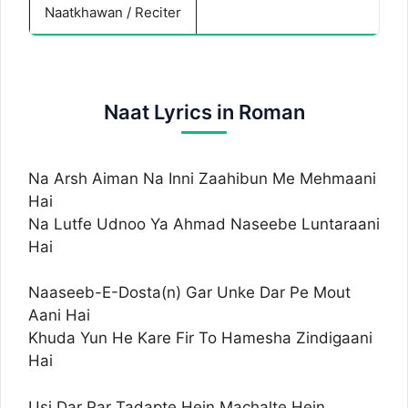
Naatkhawan / Reciter
Naat Lyrics in Roman
Na Arsh Aiman Na Inni Zaahibun Me Mehmaani
Hai
Na Lutfe Udnoo Ya Ahmad Naseebe Luntaraani
Hai
Naaseeb-E-Dosta(n) Gar Unke Dar Pe Mout
Aani Hai
Khuda Yun He Kare Fir To Hamesha Zindigaani
Hai
Usi Dar Par Tadapte Hein Machalte Hein