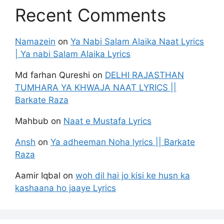
Recent Comments
Namazein
on
Ya Nabi Salam Alaika Naat Lyrics
| Ya nabi Salam Alaika Lyrics
Md farhan Qureshi
on
DELHI RAJASTHAN
TUMHARA YA KHWAJA NAAT LYRICS ||
Barkate Raza
Mahbub
on
Naat e Mustafa Lyrics
Ansh
on
Ya adheeman Noha lyrics || Barkate
Raza
Aamir Iqbal
on
woh dil hai jo kisi ke husn ka
kashaana ho jaaye Lyrics