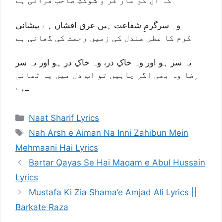
کہ ان کو عار فر و شوکتِ صاحب قرانی ہے
وہ سرگرمِ شفاعت ہیں عرق افشاں ہے پیشانی
کرم کا عطر صندل کی زمیں رحمت کی گھانی ہے
یہ سر ہو اور وہ خاکِ در، وہ خاکِ در ہو اور یہ سر
رضا وہ بھی اگر چاہیں تو اب دل میں یہ ٹھانی
ہے_
Categories
Naat Sharif Lyrics
Tags
Nah Arsh e Aiman Na Inni Zahibun Mein
Mehmaani Hai Lyrics
Bartar Qayas Se Hai Maqam e Abul Hussain
Lyrics
Mustafa Ki Zia Shama’e Amjad Ali Lyrics ||
Barkate Raza