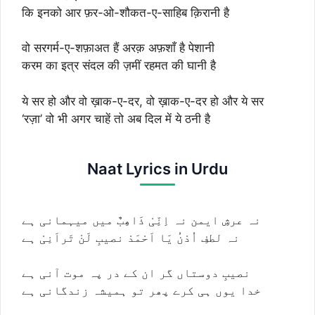
कि इनको आर फ़र-ओ-शौकत-ए-साहिब क़िरानी है
वो सरगर्म-ए-शफ़ाअत हैं अरक़ अफ़शाँ है पेशानी
करम का इत्र संदल की ज़मीं रहमत की घानी है
ये सर हो और वो ख़ाक-ए-दर, वो ख़ाक-ए-दर हो और ये सर
‘रज़ा’ वो भी अगर चाहें तो अब दिल में ये ठनी है
Naat Lyrics in Urdu
نہ عرشِ ایمن نہ اِنِّیْ ذَاھِبٌ میں میہمانی ہے
نہ لطفِ اُدْنُ یَا اَحْمَدْ نصیبِ لَنْ تَراَنِیْ ہے
نصیبِ دوستاں گر ان کے در پہ موت آنی ہے
خدا یوں ہی کرے پھر تو ہمیشہ زندگانی ہے