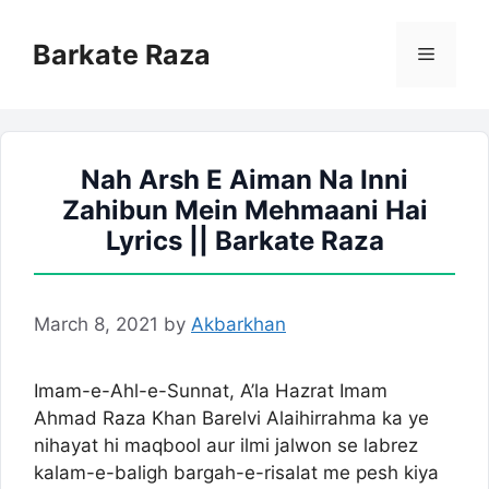
Skip
to
Barkate Raza
Menu
content
Nah Arsh E Aiman Na Inni
Zahibun Mein Mehmaani Hai
Lyrics || Barkate Raza
March 8, 2021
by
Akbarkhan
Imam-e-Ahl-e-Sunnat, A’la Hazrat Imam
Ahmad Raza Khan Barelvi Alaihirrahma ka ye
nihayat hi maqbool aur ilmi jalwon se labrez
kalam-e-baligh bargah-e-risalat me pesh kiya