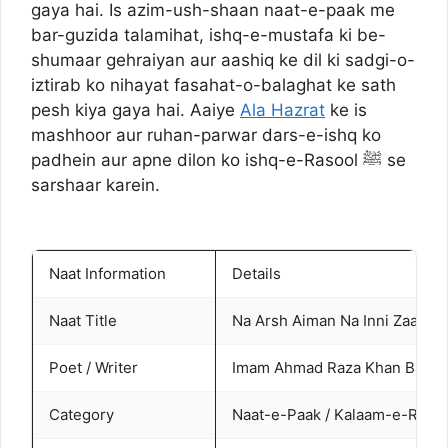
gaya hai. Is azim-ush-shaan naat-e-paak me
bar-guzida talamihat, ishq-e-mustafa ki be-
shumaar gehraiyan aur aashiq ke dil ki sadgi-o-
iztirab ko nihayat fasahat-o-balaghat ke sath
pesh kiya gaya hai. Aaiye
Ala Hazrat
ke is
mashhoor aur ruhan-parwar dars-e-ishq ko
padhein aur apne dilon ko ishq-e-Rasool ﷺ se
sarshaar karein.
Naat Information
Details
Naat Title
Na Arsh Aiman Na Inni Zaahi
Poet / Writer
Imam Ahmad Raza Khan Barelv
Category
Naat-e-Paak / Kalaam-e-Raza