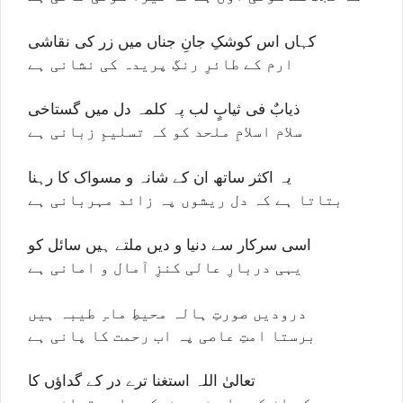
کہاں اس کوشکِ جانِ جناں میں زر کی نقاشی
ارم کے طائرِ رنگِ پریدہ کی نشانی ہے
ذیابٌ فی ثیابٍ لب پہ کلمہ دل میں گستاخی
سلام اسلامِ ملحد کو کہ تسلیمِ زبانی ہے
یہ اکثر ساتھ ان کے شانہ و مسواک کا رہنا
بتاتا ہے کہ دل ریشوں پہ زائد مہربانی ہے
اسی سرکار سے دنیا و دیں ملتے ہیں سائل کو
یہی دربارِ عالی کنزِ آمال و امانی ہے
درودیں صورتِ ہالہ محیطِ ماہِ طیبہ ہیں
برستا امتِ عاصی پہ اب رحمت کا پانی ہے
تعالیٰ اللہ استغنا ترے در کے گداؤں کا