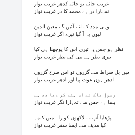
غریب جائے تو جائے کدھر غریب نواز
تمہارا در ہے محمد کا در غریب نواز
وہی مدد کے لئے آئیں گے معین الدین
لبوں پہ آ گیا تیرے اگر غریب نواز
نظر ہو جس پہ تیری اس کا پوچھنا ہی کیا
تیری نظر ہے نبی کی نظر غریب نواز
میں پل صراط سے گزروں تو اس طرح گزروں
ادھر ہوں غوث پیا اور ادھر غریب نواز
رسولِ پاک نے اس ہند کو دعا دی ہے
بسا ہے جس سے تمہارا نگر غریب نواز
پڑھایا آپ نے لاکھوں کو راہ میں کلمہ
کیا مدینے سے ایسا سفر غریب نواز