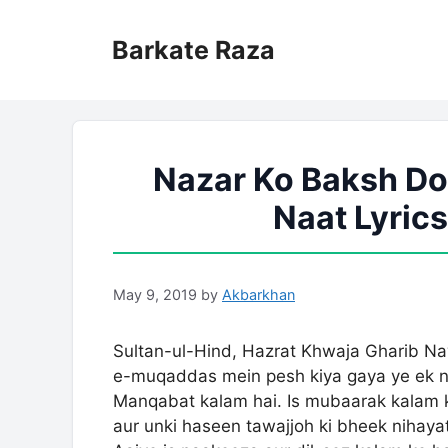
Skip
to
Barkate Raza
content
Nazar Ko Baksh Do
Naat Lyrics
May 9, 2019
by
Akbarkhan
Sultan-ul-Hind, Hazrat Khwaja Gharib Na
e-muqaddas mein pesh kiya gaya ye ek ni
Manqabat kalam hai. Is mubaarak kalam k
aur unki haseen tawajjoh ki bheek nihaya