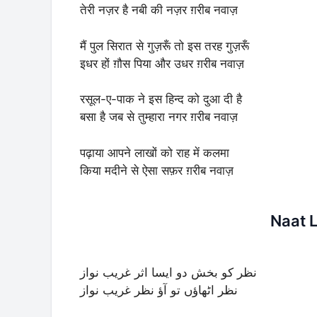
तेरी नज़र है नबी की नज़र ग़रीब नवाज़
मैं पुल सिरात से गुज़रूँ तो इस तरह गुज़रूँ
इधर हों ग़ौस पिया और उधर ग़रीब नवाज़
रसूल-ए-पाक ने इस हिन्द को दुआ दी है
बसा है जब से तुम्हारा नगर ग़रीब नवाज़
पढ़ाया आपने लाखों को राह में कलमा
किया मदीने से ऐसा सफ़र ग़रीब नवाज़
Naat L
نظر کو بخش دو ایسا اثر غریب نواز
نظر اٹھاؤں تو آؤ نظر غریب نواز