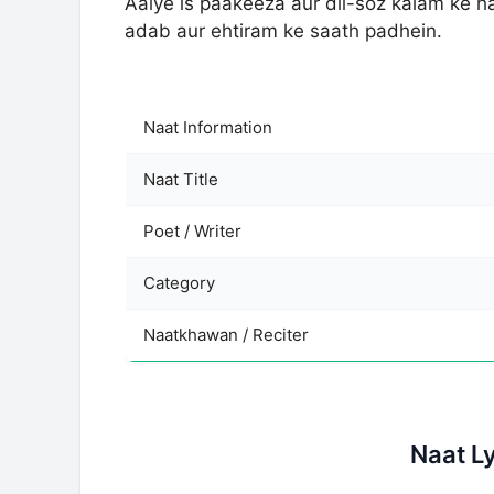
Aaiye is paakeeza aur dil-soz kalam ke h
adab aur ehtiram ke saath padhein.
Naat Information
Naat Title
Poet / Writer
Category
Naatkhawan / Reciter
Naat L