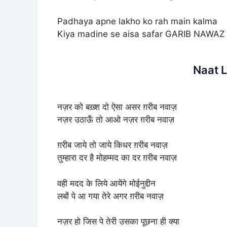
Padhaya apne lakho ko rah main kalma
Kiya madine se aisa safar GARIB NAWAZ
Naat L
नज़र को बख़्श दो ऐसा असर ग़रीब नवाज़
नज़र उठाऊँ तो आओ नज़र ग़रीब नवाज़
ग़रीब जाये तो जाये किधर ग़रीब नवाज़
तुम्हारा दर है मोहम्मद का दर ग़रीब नवाज़
वही मदद के लिये आयेंगे मोईनुद्दीन
लबों पे आ गया तेरे अगर ग़रीब नवाज़
नज़र हो जिस पे तेरी उसका पूछना ही क्या