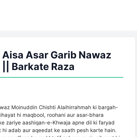
 Aisa Asar Garib Nawaz
 || Barkate Raza
waz Moinuddin Chishti Alaihirrahmah ki bargah-
hayat hi maqbool, roohani aur asar-bhara
e zariye aashiqan-e-Khwaja apne dil ki faryad
t hi adab aur aqeedat ke saath pesh karte hain.