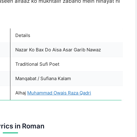
aseen alfaaz ko mukhtalif zabano mein nihayat hi
Details
Nazar Ko Bax Do Aisa Asar Garib Nawaz
Traditional Sufi Poet
Manqabat / Sufiana Kalam
Alhaj
Muhammad Owais Raza Qadri
yrics in Roman