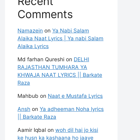
Recent
Comments
Namazein
on
Ya Nabi Salam
Alaika Naat Lyrics | Ya nabi Salam
Alaika Lyrics
Md farhan Qureshi
on
DELHI
RAJASTHAN TUMHARA YA
KHWAJA NAAT LYRICS || Barkate
Raza
Mahbub
on
Naat e Mustafa Lyrics
Ansh
on
Ya adheeman Noha lyrics
|| Barkate Raza
Aamir Iqbal
on
woh dil hai jo kisi
ke husn ka kashaana ho jaaye