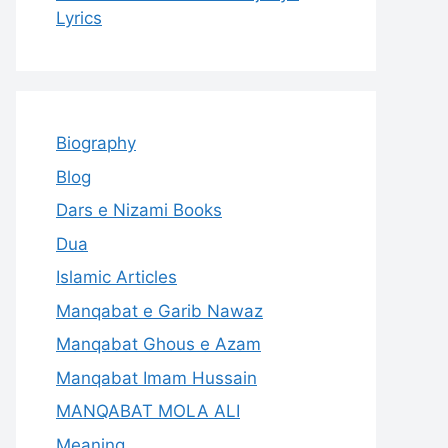
Lyrics
Biography
Blog
Dars e Nizami Books
Dua
Islamic Articles
Manqabat e Garib Nawaz
Manqabat Ghous e Azam
Manqabat Imam Hussain
MANQABAT MOLA ALI
Meaning