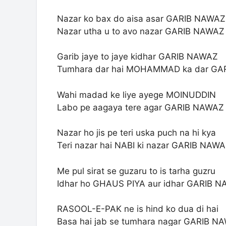
Nazar ko bax do aisa asar GARIB NAWAZ
Nazar utha u to avo nazar GARIB NAWAZ
Garib jaye to jaye kidhar GARIB NAWAZ
Tumhara dar hai MOHAMMAD ka dar GA
Wahi madad ke liye ayege MOINUDDIN
Labo pe aagaya tere agar GARIB NAWAZ
Nazar ho jis pe teri uska puch na hi kya
Teri nazar hai NABI ki nazar GARIB NAW
Me pul sirat se guzaru to is tarha guzru
Idhar ho GHAUS PIYA aur idhar GARIB 
RASOOL-E-PAK ne is hind ko dua di hai
Basa hai jab se tumhara nagar GARIB N