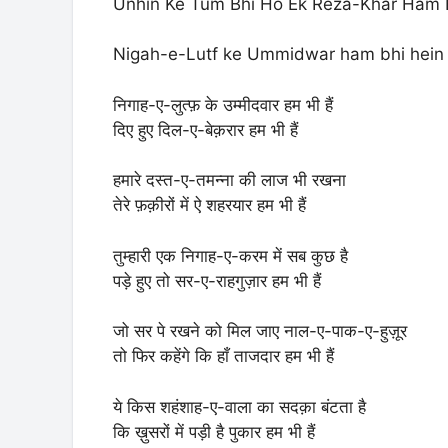
Unhin Ke Tum Bhi Ho Ek Reza-Khar Ham 
Nigah-e-Lutf ke Ummidwar ham bhi hein L
निगाह-ए-लुत्फ़ के उम्मीदवार हम भी हैं
दिए हुए दिल-ए-बेक़रार हम भी हैं
हमारे दस्त-ए-तमन्ना की लाज भी रखना
तेरे फ़क़ीरों में ऐ शहरयार हम भी हैं
तुम्हारी एक निगाह-ए-करम में सब कुछ है
पड़े हुए तो सर-ए-राहगुज़ार हम भी हैं
जो सर पे रखने को मिल जाए नाल-ए-पाक-ए-हुज़ूर
तो फिर कहेंगे कि हाँ ताजदार हम भी हैं
ये किस शहंशाह-ए-वाला का सदक़ा बंटता है
कि ख़ुसरों में पड़ी है पुकार हम भी हैं