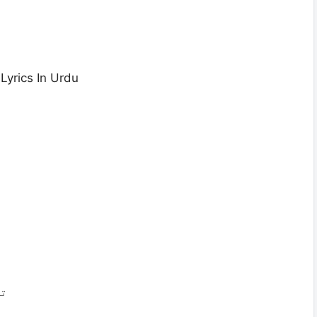
yrics In Urdu
تو