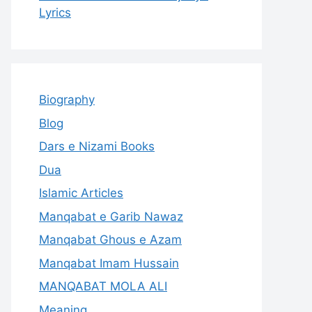
Lyrics
Biography
Blog
Dars e Nizami Books
Dua
Islamic Articles
Manqabat e Garib Nawaz
Manqabat Ghous e Azam
Manqabat Imam Hussain
MANQABAT MOLA ALI
Meaning