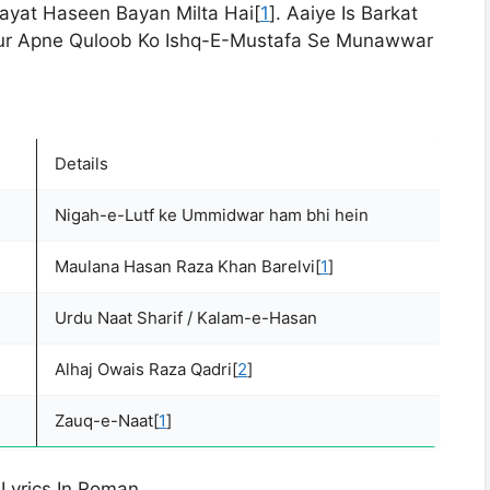
ayat Haseen Bayan Milta Hai[
1
]. Aaiye Is Barkat
Aur Apne Quloob Ko Ishq-E-Mustafa Se Munawwar
Details
Nigah-e-Lutf ke Ummidwar ham bhi hein
Maulana Hasan Raza Khan Barelvi[
1
]
Urdu Naat Sharif / Kalam-e-Hasan
Alhaj Owais Raza Qadri[
2
]
Zauq-e-Naat[
1
]
Lyrics In Roman