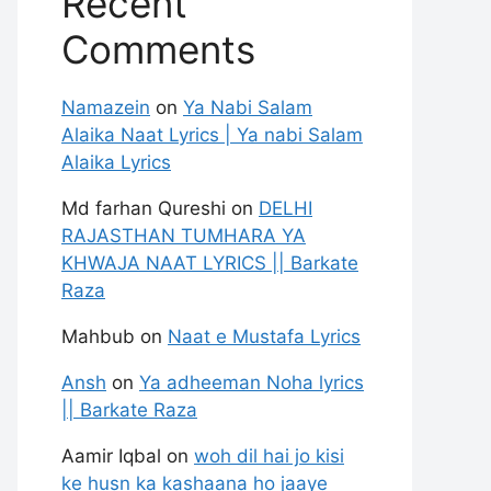
Recent
Comments
Namazein
on
Ya Nabi Salam
Alaika Naat Lyrics | Ya nabi Salam
Alaika Lyrics
Md farhan Qureshi
on
DELHI
RAJASTHAN TUMHARA YA
KHWAJA NAAT LYRICS || Barkate
Raza
Mahbub
on
Naat e Mustafa Lyrics
Ansh
on
Ya adheeman Noha lyrics
|| Barkate Raza
Aamir Iqbal
on
woh dil hai jo kisi
ke husn ka kashaana ho jaaye