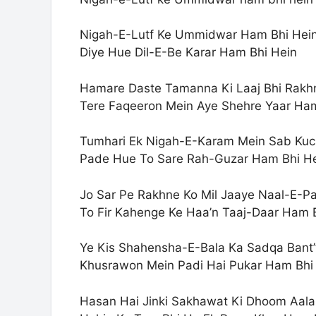
Nigah-E-Lutf Ke Ummidwar Ham Bhi Hei
Diye Hue Dil-E-Be Karar Ham Bhi Hein
Hamare Daste Tamanna Ki Laaj Bhi Rakh
Tere Faqeeron Mein Aye Shehre Yaar Ham
Tumhari Ek Nigah-E-Karam Mein Sab Kuc
Pade Hue To Sare Rah-Guzar Ham Bhi H
Jo Sar Pe Rakhne Ko Mil Jaaye Naal-E-P
To Fir Kahenge Ke Haa’n Taaj-Daar Ham 
Ye Kis Shahensha-E-Bala Ka Sadqa Bant’
Khusrawon Mein Padi Hai Pukar Ham Bhi
Hasan Hai Jinki Sakhawat Ki Dhoom Aal