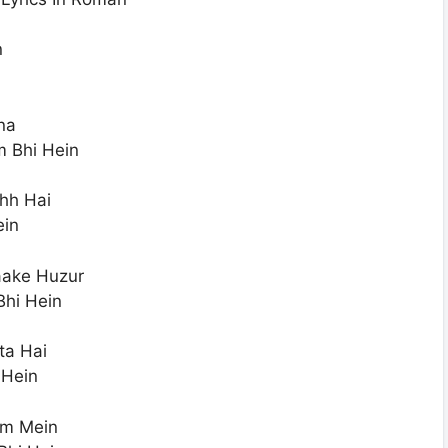
n
na
 Bhi Hein
hh Hai
ein
aake Huzur
Bhi Hein
ta Hai
 Hein
am Mein