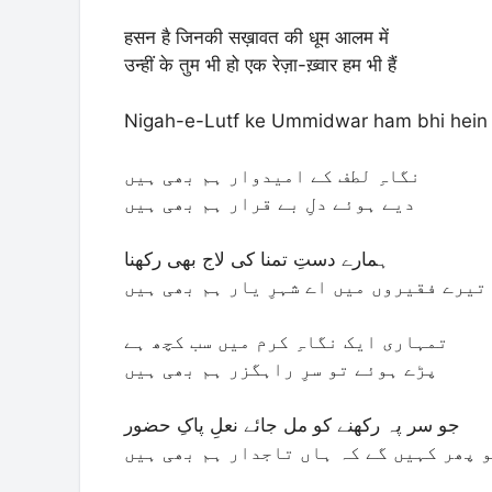
हसन है जिनकी सख़ावत की धूम आलम में
उन्हीं के तुम भी हो एक रेज़ा-ख़्वार हम भी हैं
Nigah-e-Lutf ke Ummidwar ham bhi hein L
نگاہِ لطف کے امیدوار ہم بھی ہیں
دیے ہوئے دلِ بے قرار ہم بھی ہیں
ہمارے دستِ تمنا کی لاج بھی رکھنا
تیرے فقیروں میں اے شہرِ یار ہم بھی ہیں
تمہاری ایک نگاہِ کرم میں سب کچھ ہے
پڑے ہوئے تو سرِ راہگزر ہم بھی ہیں
جو سر پہ رکھنے کو مل جائے نعلِ پاکِ حضور
 پھر کہیں گے کہ ہاں تاجدار ہم بھی ہیں