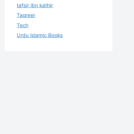
tafsir ibn kathir
Taqreer
Tech
Urdu Islamic Books