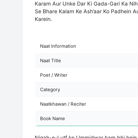
Karam Aur Unke Dar Ki Gada-Gari Ka Nih
Se Bhare Kalam Ke Ash’aar Ko Padhein 
Karein.
Naat Information
Naat Title
Poet / Writer
Category
Naatkhawan / Reciter
Book Name
Nigah-e-Lutf ke Ummidwar ham bhi hein 