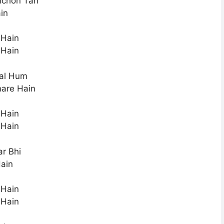
nchon Tan
in
 Hain
 Hain
bal Hum
are Hain
 Hain
 Hain
r Bhi
ain
 Hain
 Hain