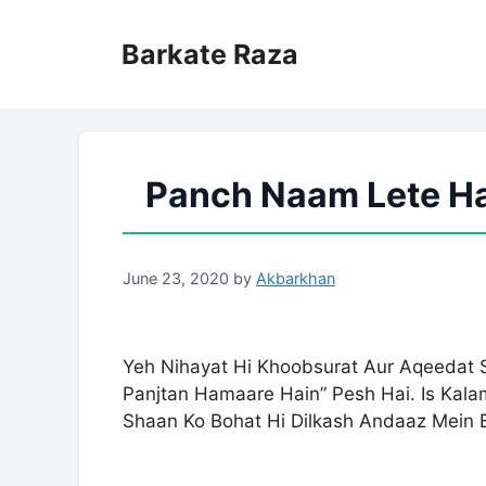
Skip
to
Barkate Raza
content
Panch Naam Lete Hai
June 23, 2020
by
Akbarkhan
Yeh Nihayat Hi Khoobsurat Aur Aqeedat 
Panjtan Hamaare Hain” Pesh Hai. Is Kala
Shaan Ko Bohat Hi Dilkash Andaaz Mein 