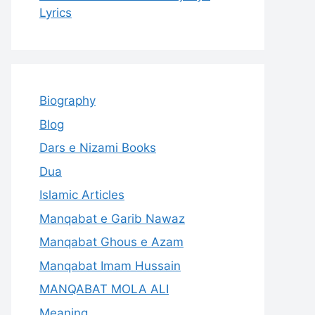
Lyrics
Biography
Blog
Dars e Nizami Books
Dua
Islamic Articles
Manqabat e Garib Nawaz
Manqabat Ghous e Azam
Manqabat Imam Hussain
MANQABAT MOLA ALI
Meaning