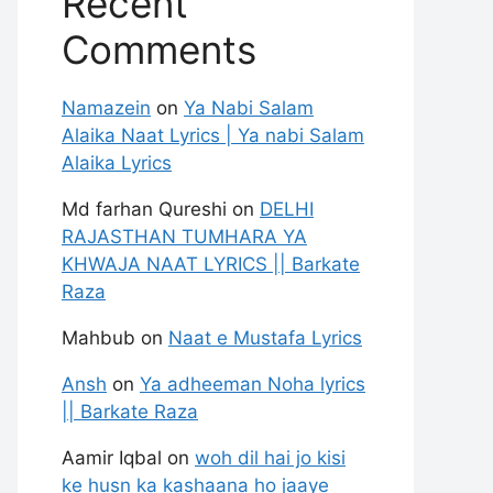
Recent
Comments
Namazein
on
Ya Nabi Salam
Alaika Naat Lyrics | Ya nabi Salam
Alaika Lyrics
Md farhan Qureshi
on
DELHI
RAJASTHAN TUMHARA YA
KHWAJA NAAT LYRICS || Barkate
Raza
Mahbub
on
Naat e Mustafa Lyrics
Ansh
on
Ya adheeman Noha lyrics
|| Barkate Raza
Aamir Iqbal
on
woh dil hai jo kisi
ke husn ka kashaana ho jaaye