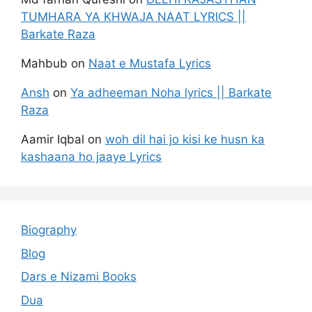
TUMHARA YA KHWAJA NAAT LYRICS ||
Barkate Raza
Mahbub
on
Naat e Mustafa Lyrics
Ansh
on
Ya adheeman Noha lyrics || Barkate
Raza
Aamir Iqbal
on
woh dil hai jo kisi ke husn ka
kashaana ho jaaye Lyrics
Biography
Blog
Dars e Nizami Books
Dua