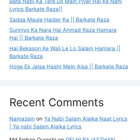
Bata Nabi Ka Tere Dil Main Piyar Hai Ke Nahi
Lyrics Barkate Raza||
Sadqa Maula Haider Ka || Barkate Raza
Sunniyo Ka Nara Hai Ahmad Raza Hamara
Hai || Barkate Raza
Hai Bekason Ke Wali Le Lo Salam Hamara ||
Barkate Raza
Hoga Ek Jalsa Hashr Mein Aisa || Barkate Raza
Recent Comments
Namazein
on
Ya Nabi Salam Alaika Naat Lyrics
| Ya nabi Salam Alaika Lyrics
Md farhan Qureshi
on
DELHI RAJASTHAN