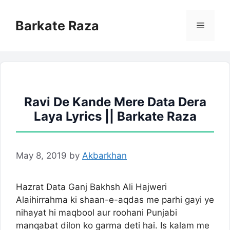
Skip
to
Barkate Raza
Menu
content
Ravi De Kande Mere Data Dera
Laya Lyrics || Barkate Raza
May 8, 2019
by
Akbarkhan
Hazrat Data Ganj Bakhsh Ali Hajweri
Alaihirrahma ki shaan-e-aqdas me parhi gayi ye
nihayat hi maqbool aur roohani Punjabi
manqabat dilon ko garma deti hai. Is kalam me