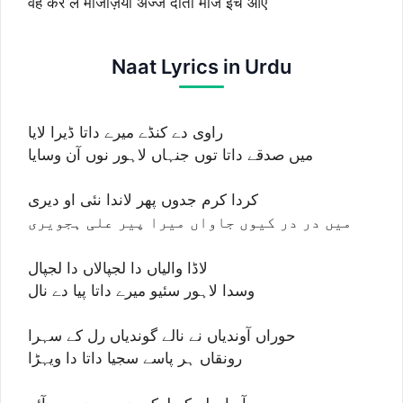
वेह कर ले मौजज़िया अज्ज दाता मौज इच आए
Naat Lyrics in Urdu
راوی دے کنڈے میرے داتا ڈیرا لایا
میں صدقے داتا توں جنہاں لاہور نوں آن وسایا
کردا کرم جدوں پھر لاندا نئی او دیری
میں در در کیوں جاواں میرا پیر علی ہجویری
لاڈا والیاں دا لجپالاں دا لجپال
وسدا لاہور سئیو میرے داتا پیا دے نال
حوراں آوندیاں نے نالے گوندیاں رل کے سہرا
رونقاں ہر پاسے سجیا داتا دا ویہڑا