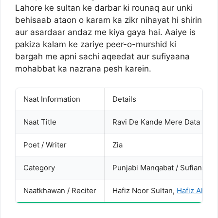
Lahore ke sultan ke darbar ki rounaq aur unki
behisaab ataon o karam ka zikr nihayat hi shirin
aur asardaar andaz me kiya gaya hai. Aaiye is
pakiza kalam ke zariye peer-o-murshid ki
bargah me apni sachi aqeedat aur sufiyaana
mohabbat ka nazrana pesh karein.
Naat Information
Details
Naat Title
Ravi De Kande Mere Data Dera
Poet / Writer
Zia
Category
Punjabi Manqabat / Sufiana Ka
Naatkhawan / Reciter
Hafiz Noor Sultan,
Hafiz Ahmed