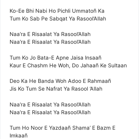
Ko-Ee Bhi Nabi Ho Pichli Ummatoñ Ka
Tum Ko Sab Pe Sabqat Ya Rasool’Allah
Naa’ra E Risaalat Ya Rasool’Allah
Naa’ra E Risaalat Ya Rasool’Allah
Tum Ko Jo Bata-E Apne Jaisa Insaañ
Kaur E Chashm He Woh, Do Jahaañ Ke Sultaan
Deo Ka He Banda Woh Adoo E Rahmaañ
Jis Ko Tum Se Nafrat Ya Rasool ‘Allah
Naa’ra E Risaalat Ya Rasool’Allah
Naa’ra E Risaalat Ya Rasool’Allah
Tum Ho Noor E Yazdaañ Shama’ E Bazm E
Imkaañ