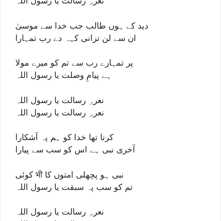
نعرہِ رسالت یا رسول اللہ
دید کے ہوں طالب جب خدا سے موسیٰ
ان سے لن ترانی کہہ دے رب تمہارا
پر تمہارے رب سے تم کو میرے مولا
ہے پیامِ وصلت یا رسول اللہ
نعرہِ رسالت یا رسول اللہ
نعرہِ رسالت یا رسول اللہ
کرنا تھا خدا کو ہم پہ آشکارا
آخری نبی ہے اس کو سب سے پیارا
کوئی भी نبی ہو پچھلی امتوں کا
تم کو سب پہ سبقت یا رسول اللہ
نعرہِ رسالت یا رسول اللہ