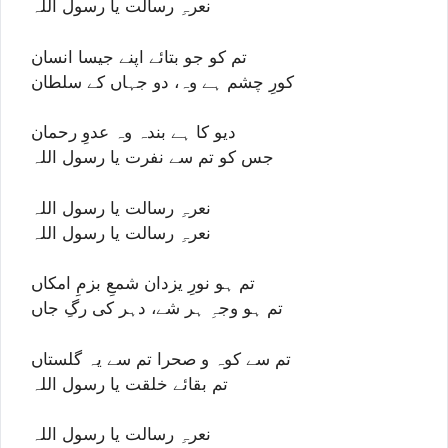
نعرہِ رسالت یا رسول اللہ
تم کو جو بتائے اپنے جیسا انسان
کورِ چشم ہے وہ، دو جہاں کے سلطان
دیو کا ہے بندہ وہ عدوِ رحمان
جس کو تم سے نفرت یا رسول اللہ
نعرہِ رسالت یا رسول اللہ
نعرہِ رسالت یا رسول اللہ
تم ہو نورِ یزدان شمعِ بزمِ امکاں
تم ہو وجہِ ہر شے، دہر کی رگِ جاں
تم سے کوہ و صحرا تم سے یہ گلستاں
تم بقائے خلقت یا رسول اللہ
نعرہِ رسالت یا رسول اللہ