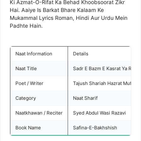
Ki Azmat-O-Rifat Ka Behad Khoobsoorat Zikr
Hai. Aaiye Is Barkat Bhare Kalaam Ke
Mukammal Lyrics Roman, Hindi Aur Urdu Mein
Padhte Hain.
Naat Information
Details
Naat Title
Sadr E Bazm E Kasrat Ya Rasoo
Poet / Writer
Tajush Shariah Hazrat Mufti A
Category
Naat Sharif
Naatkhawan / Reciter
Syed Abdul Wasi Razavi
Book Name
Safina-E-Bakhshish