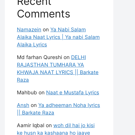
Recent
Comments
Namazein
on
Ya Nabi Salam
Alaika Naat Lyrics | Ya nabi Salam
Alaika Lyrics
Md farhan Qureshi
on
DELHI
RAJASTHAN TUMHARA YA
KHWAJA NAAT LYRICS || Barkate
Raza
Mahbub
on
Naat e Mustafa Lyrics
Ansh
on
Ya adheeman Noha lyrics
|| Barkate Raza
Aamir Iqbal
on
woh dil hai jo kisi
ke husn ka kashaana ho jaaye