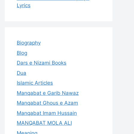
Lyrics
Biography
Blog
Dars e Nizami Books
Dua
Islamic Articles
Manqabat e Garib Nawaz
Manqabat Ghous e Azam
Manqabat Imam Hussain
MANQABAT MOLA ALI
Meaning