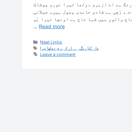
نگ ہے اے ازہری دولھا تیرا نوری پوشاک
، رَچی ہے شادی حامدی پھول ہیں، جیلانی
تاج والوں میں شہا تاج ہے اونچا تیرا ہٗو
…
Read more
Categories
Naat Lyrics
Tags
واہ کیا رنگ ہے اے ازہری دولھا تیرا
Leave a comment