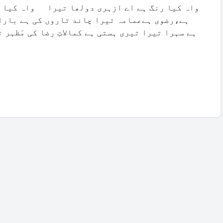
واہ کیا رنگ ہے اے ازہری دولھا تیرا واہ کیا ر
ہے،رضوی ہےعمامہ تیرا چاند تاروں کی ہے بارات 
ہے سہرا تیرا تیری ہستی ہے کمالاتِ رضا کی مَظہر 