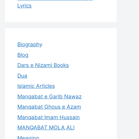
Lyrics
Biography
Blog
Dars e Nizami Books
Dua
Islamic Articles
Manqabat e Garib Nawaz
Manqabat Ghous e Azam
Manqabat Imam Hussain
MANQABAT MOLA ALI
Meaning