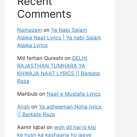
Recent
Comments
Namazein
on
Ya Nabi Salam
Alaika Naat Lyrics | Ya nabi Salam
Alaika Lyrics
Md farhan Qureshi
on
DELHI
RAJASTHAN TUMHARA YA
KHWAJA NAAT LYRICS || Barkate
Raza
Mahbub
on
Naat e Mustafa Lyrics
Ansh
on
Ya adheeman Noha lyrics
|| Barkate Raza
Aamir Iqbal
on
woh dil hai jo kisi
ke husn ka kashaana ho jaaye