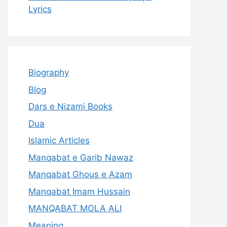
Lyrics
Biography
Blog
Dars e Nizami Books
Dua
Islamic Articles
Manqabat e Garib Nawaz
Manqabat Ghous e Azam
Manqabat Imam Hussain
MANQABAT MOLA ALI
Meaning