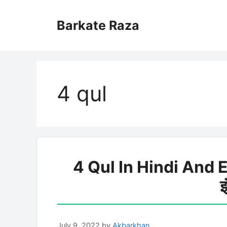
Skip
to
Barkate Raza
content
4 qul
4 Qul In Hindi And Eng
इ
July 9, 2022
by
Akbarkhan