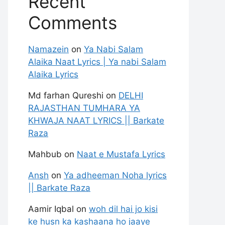
Recent
Comments
Namazein
on
Ya Nabi Salam
Alaika Naat Lyrics | Ya nabi Salam
Alaika Lyrics
Md farhan Qureshi
on
DELHI
RAJASTHAN TUMHARA YA
KHWAJA NAAT LYRICS || Barkate
Raza
Mahbub
on
Naat e Mustafa Lyrics
Ansh
on
Ya adheeman Noha lyrics
|| Barkate Raza
Aamir Iqbal
on
woh dil hai jo kisi
ke husn ka kashaana ho jaaye