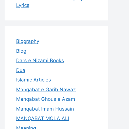
Lyrics
Biography
Blog
Dars e Nizami Books
Dua
Islamic Articles
Manqabat e Garib Nawaz
Manqabat Ghous e Azam
Manqabat Imam Hussain
MANQABAT MOLA ALI
Meaning