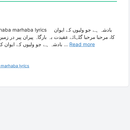
rics بادشہ ہے جو ولیوں کے ایوان
کا، مرحبا مرحبا گلہائے عقیدت بہ بارگاہ پیران پیر در زمی
بادشہ ہے جو ولیوں کے ایوان کا، مرحبا مرحبا ہر طرف رنگ ہے جس کے فیضان …
Read more
 marhaba lyrics