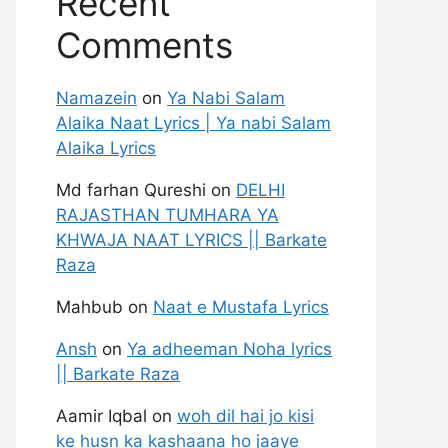
Recent
Comments
Namazein
on
Ya Nabi Salam
Alaika Naat Lyrics | Ya nabi Salam
Alaika Lyrics
Md farhan Qureshi
on
DELHI
RAJASTHAN TUMHARA YA
KHWAJA NAAT LYRICS || Barkate
Raza
Mahbub
on
Naat e Mustafa Lyrics
Ansh
on
Ya adheeman Noha lyrics
|| Barkate Raza
Aamir Iqbal
on
woh dil hai jo kisi
ke husn ka kashaana ho jaaye