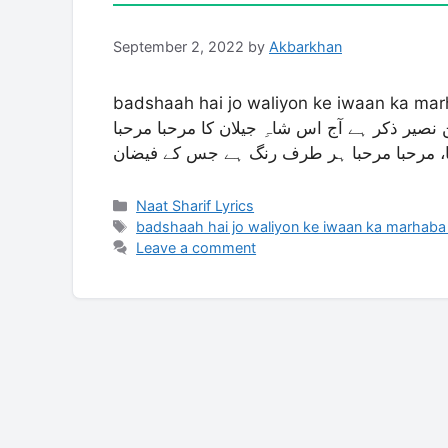
September 2, 2022
by
Akbarkhan
badshaah hai jo waliyon ke iwaan ka marhaba marhaba ly
ن نصیر ذکر ہے آج اس شاہِ جیلان کا مرحبا مرحبا
Categories
Naat Sharif Lyrics
Tags
badshaah hai jo waliyon ke iwaan ka marhaba
Leave a comment