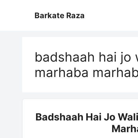
Skip
to
Barkate Raza
content
badshaah hai jo 
marhaba marhaba
Badshaah Hai Jo Wal
Marha